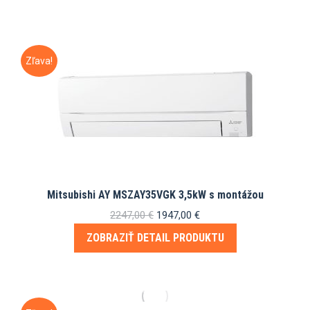
1500,00 €.
1381,00 €.
Zľava!
Mitsubishi AY MSZAY35VGK 3,5kW s montážou
Pôvodná
Aktuálna
2247,00
€
1947,00
€
cena
cena
ZOBRAZIŤ DETAIL PRODUKTU
bola:
je:
2247,00 €.
1947,00 €.