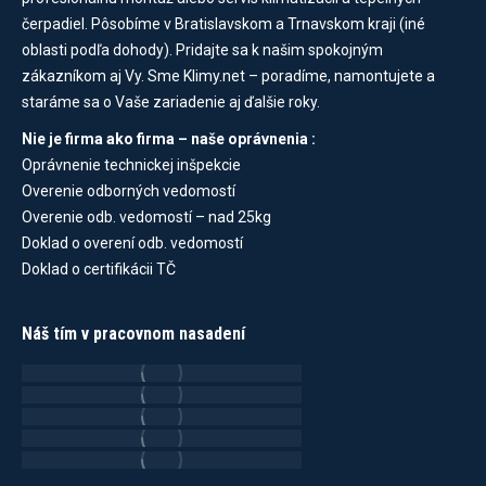
čerpadiel. Pôsobíme v Bratislavskom a Trnavskom kraji (iné
oblasti podľa dohody). Pridajte sa k našim spokojným
zákazníkom aj Vy. Sme Klimy.net – poradíme, namontujete a
staráme sa o Vaše zariadenie aj ďalšie roky.
Nie je firma ako firma – naše oprávnenia :
Oprávnenie technickej inšpekcie
Overenie odborných vedomostí
Overenie odb. vedomostí – nad 25kg
Doklad o overení odb. vedomostí
Doklad o certifikácii TČ
Náš tím v pracovnom nasadení