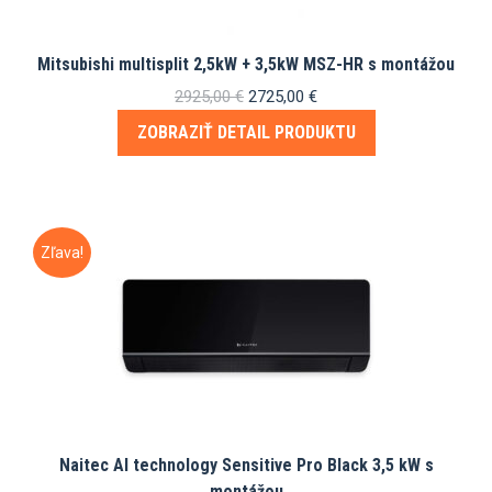
Mitsubishi multisplit 2,5kW + 3,5kW MSZ-HR s montážou
Pôvodná
Aktuálna
2925,00
€
2725,00
€
cena
cena
ZOBRAZIŤ DETAIL PRODUKTU
bola:
je:
2925,00 €.
2725,00 €.
Zľava!
Naitec AI technology Sensitive Pro Black 3,5 kW s
montážou