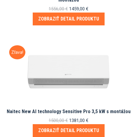
Pôvodná
Aktuálna
1556,00
€
1459,00
€
cena
cena
ZOBRAZIŤ DETAIL PRODUKTU
bola:
je:
1556,00 €.
1459,00 €.
Zľava!
Naitec New AI technology Sensitive Pro 3,5 kW s montážou
Pôvodná
Aktuálna
1500,00
€
1381,00
€
cena
cena
ZOBRAZIŤ DETAIL PRODUKTU
bola:
je: