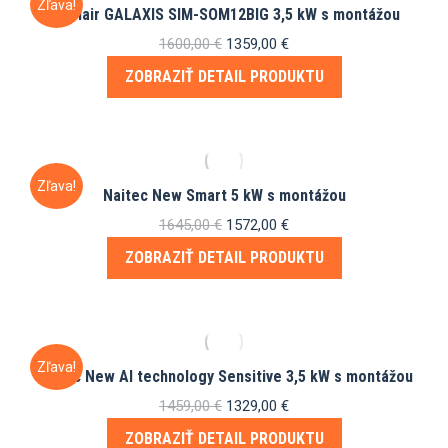
Zľava!
Sinclair GALAXIS SIM-SOM12BIG 3,5 kW s montážou
Pôvodná
Aktuálna
1600,00
€
1359,00
€
cena
cena
ZOBRAZIŤ DETAIL PRODUKTU
bola:
je:
1600,00 €.
1359,00 €.
Zľava!
Naitec New Smart 5 kW s montážou
Pôvodná
Aktuálna
1645,00
€
1572,00
€
cena
cena
ZOBRAZIŤ DETAIL PRODUKTU
bola:
je:
1645,00 €.
1572,00 €.
Zľava!
Naitec New AI technology Sensitive 3,5 kW s montážou
Pôvodná
Aktuálna
1459,00
€
1329,00
€
cena
cena
ZOBRAZIŤ DETAIL PRODUKTU