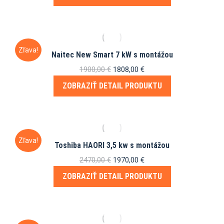
bola:
je:
1459,00 €.
1329,00 €.
Zľava!
Naitec New Smart 7 kW s montážou
Pôvodná
Aktuálna
1900,00
€
1808,00
€
cena
cena
ZOBRAZIŤ DETAIL PRODUKTU
bola:
je:
1900,00 €.
1808,00 €.
Zľava!
Toshiba HAORI 3,5 kw s montážou
Pôvodná
Aktuálna
2470,00
€
1970,00
€
cena
cena
ZOBRAZIŤ DETAIL PRODUKTU
bola:
je:
2470,00 €.
1970,00 €.