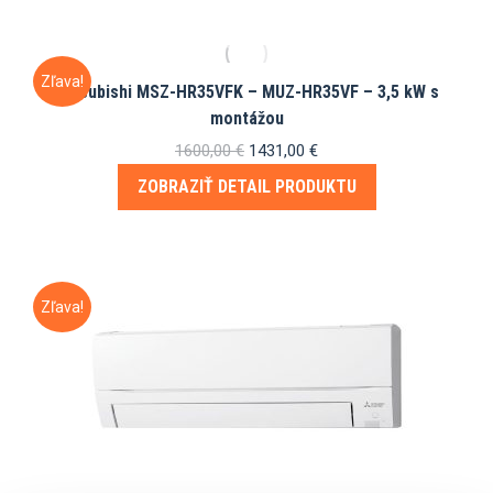
1290,00 €.
1209,00 €.
Zľava!
Mitsubishi MSZ-HR35VFK – MUZ-HR35VF – 3,5 kW s
montážou
Pôvodná
Aktuálna
1600,00
€
1431,00
€
cena
cena
ZOBRAZIŤ DETAIL PRODUKTU
bola:
je:
1600,00 €.
1431,00 €.
Zľava!