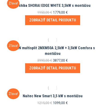
Zľava!
Toshiba SHORAI EDGE WHITE 3,5kW s montážou
Pôvodná
Aktuálna
1950,00
€
1779,00
€
cena
cena
ZOBRAZIŤ DETAIL PRODUKTU
bola:
je:
1950,00 €.
1779,00 €.
Zľava!
DAIKIN multisplit 2MXM50A 2,5kW + 3,5kW Comfora s
montážou
Pôvodná
Aktuálna
3990,00
€
3877,00
€
cena
cena
ZOBRAZIŤ DETAIL PRODUKTU
bola:
je:
3990,00 €.
3877,00 €.
Zľava!
Naitec New Smart 3,5 kW s montážou
Pôvodná
Aktuálna
1215,00
€
1099,00
€