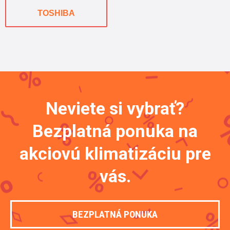
TOSHIBA
Neviete si vybrať?
Bezplatná ponuka na
akciovú klimatizáciu pre
vás.
BEZPLATNÁ PONUKA