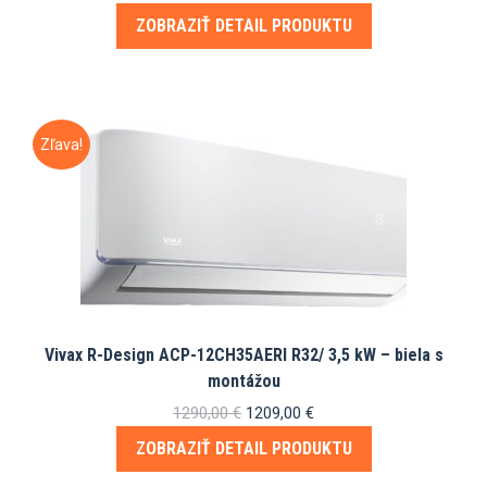
cena
cena
ZOBRAZIŤ DETAIL PRODUKTU
bola:
je:
1215,00 €.
1099,00 €.
Zľava!
Vivax R-Design ACP-12CH35AERI R32/ 3,5 kW – biela s
montážou
Pôvodná
Aktuálna
1290,00
€
1209,00
€
cena
cena
ZOBRAZIŤ DETAIL PRODUKTU
bola:
je: