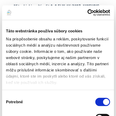
Mitsubishi multisplit 2×2,5kW AY (MSZ-AY25VGK) s
montážou
Pôvodná
Aktuálna
3480,00
€
3055,00
€
cena
cena
ZOBRAZIŤ DETAIL PRODUKTU
Táto webstránka používa súbory cookies
bola:
je:
3480,00 €.
3055,00 €.
Na prispôsobenie obsahu a reklám, poskytovanie funkcií
sociálnych médií a analýzu návštevnosti používame
súbory cookie. Informácie o tom, ako používate naše
Zľava!
webové stránky, poskytujeme aj našim partnerom v
oblasti sociálnych médií, inzercie a analýzy. Títo partneri
môžu príslušné informácie skombinovať s ďalšími
údajmi, ktoré ste im poskytli alebo ktoré od vás získali,
keď ste používali ich služby.
Výber
Potrebné
súhlasu
Vivax R-Design biela multisplit 2×2,5 kW s montážou
Pôvodná
Aktuálna
2440,00
€
2339,00
€