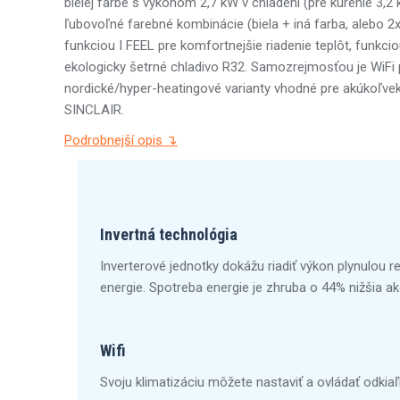
bielej farbe s výkonom 2,7 kW v chladení (pre kúrenie 3,2
ľubovoľné farebné kombinácie (biela + iná farba, alebo 2
funkciou I FEEL pre komfortnejšie riadenie teplôt, funkc
ekologicky šetrné chladivo R32. Samozrejmosťou je WiFi pr
nordické/hyper-heatingové varianty vhodné pre akúkoľvek
SINCLAIR.
Podrobnejší opis ↴
Invertná technológia
Inverterové jednotky dokážu riadiť výkon plynulou r
energie. Spotreba energie je zhruba o 44% nižšia ako
Wifi
Svoju klimatizáciu môžete nastaviť a ovládať odkia