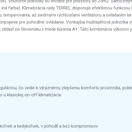
 kW). Vnútorné jednotky sú vhodné pre priestory do 25m2. Samozrejme 
x iná farba). Klimatizácia rady TERREL disponuje efektívnou funkciou
iou temperovania, až siedmymi rýchlosťami ventilátoru a ovládaním la
ipojenie pre pohodlné ovládanie. Vonkajšia multisplitová jednotka vy
 oblasť na Slovensku v triede kúrenia A+.
Táto kombinácia výkonov je
eguláciou, čo vedie k výraznému zlepšeniu komfortu prostredia, pokles
 u klasickej on-off klimatizácie.
ľkoľvek a kedykoľvek, v pohodlí a bez kompromisov.