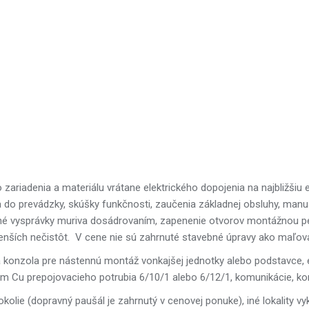
zariadenia a materiálu vrátane elektrického dopojenia na najbližšiu 
ia do prevádzky, skúšky funkčnosti, zaučenia základnej obsluhy, manu
é vysprávky muriva dosádrovaním, zapenenie otvorov montážnou pen
enších nečistôt.
V cene nie sú zahrnuté stavebné úpravy ako maľovan
á konzola pre nástennú montáž vonkajšej jednotky alebo podstavce,
6bm Cu prepojovacieho potrubia 6/10/1 alebo 6/12/1, komunikácie, ko
a okolie (dopravný paušál je zahrnutý v cenovej ponuke), iné lokali