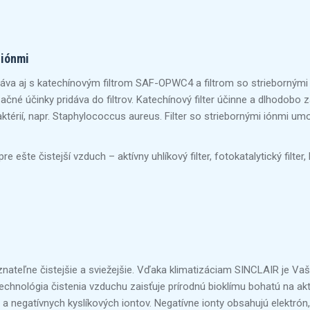
 iónmi
áva aj s katechínovým filtrom SAF-OPWC4 a filtrom so striebornými
začné účinky pridáva do filtrov. Katechínový filter účinne a dlhodobo 
térií, napr. Staphylococcus aureus. Filter so striebornými iónmi umož
šte čistejší vzduch – aktívny uhlíkový filter, fotokatalytický filter, bio
ateľne čistejšie a sviežejšie. Vďaka klimatizáciam SINCLAIR je Vaše
echnológia čistenia vzduchu zaisťuje prírodnú bioklímu bohatú na akt
 negatívnych kyslíkových iontov. Negatívne ionty obsahujú elektrón,