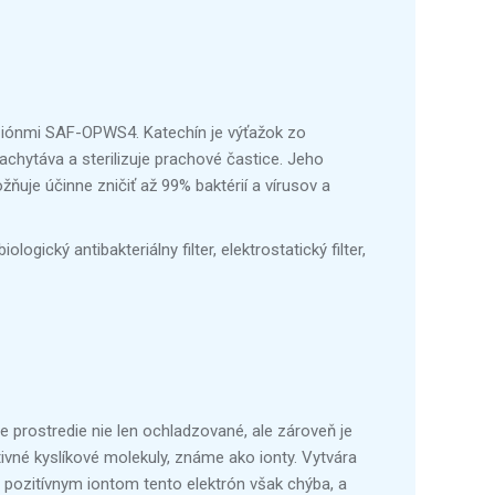
 iónmi SAF-OPWS4. Katechín je výťažok zo
zachytáva a sterilizuje prachové častice. Jeho
ňuje účinne zničiť až 99% baktérií a vírusov a
logický antibakteriálny filter, elektrostatický filter,
 prostredie nie len ochladzované, ale zároveň je
ivné kyslíkové molekuly, známe ako ionty. Vytvára
 pozitívnym iontom tento elektrón však chýba, a