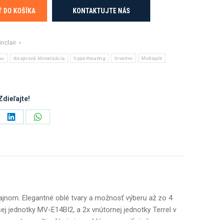
Ť DO KOŠÍKA
KONTAKTUJTE NÁS
inclair
hu
dizajnová klimatizácia
hyperheating
Inverter
Multisplit
Zdieľajte!
e
Share
Share
on
on
ebook
LinkedIn
WhatsApp
zajnom. Elegantné oblé tvary a možnosť výberu až zo 4
ej jednotky MV-E14BI2, a 2x vnútornej jednotky Terrel v