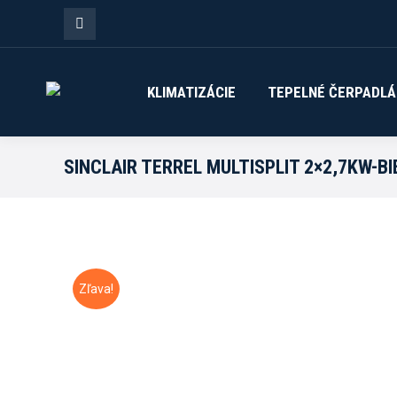
Facebook
page
KLIMATIZÁCIE
TEPELNÉ ČERPADLÁ
opens
in
SINCLAIR TERREL MULTISPLIT 2×2,7KW-B
new
window
Zľava!