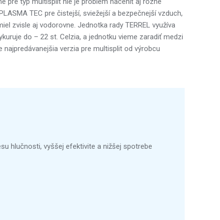
pre typ multisplit nie je problém naceniť aj rôzne
 PLASMA TEC pre čistejší, sviežejší a bezpečnejší vzduch,
miel zvisle aj vodorovne. Jednotka rady TERREL využíva
kuruje do – 22 st. Celzia, a jednotku vieme zaradiť medzi
 najpredávanejšia verzia pre multisplit od výrobcu
u hlučnosti, vyššej efektivite a nižšej spotrebe