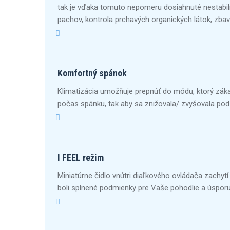
tak je vďaka tomuto nepomeru dosiahnuté nestabilné 
pachov, kontrola prchavých organických látok, zbav
Komfortný spánok
Klimatizácia umožňuje prepnúť do módu, ktorý zákaz
počas spánku, tak aby sa znižovala/ zvyšovala podľa
I FEEL režim
Miniatúrne čidlo vnútri diaľkového ovládača zachytí
boli splnené podmienky pre Vaše pohodlie a úsporu