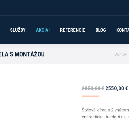
SLUŽBY
AKCIA!
REFERENCIE
BLOG
KONT
You are
IELA S MONTÁŽOU
Domov
Pôvodná
2850,00
€
2550,00
€
cena
bola:
Štýlová klíma s 2 vnútorn
2850,00 €.
energetickej triede A++,