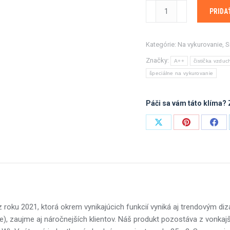
množstvo
PRIDA
Sinclair
TERREL
multisplit
Kategórie:
Na vykurovanie
,
S
2x2,7KW-
Značky:
A++
čistička vzduc
biela
špeciálne na vykurovanie
s
montážou
Páči sa vám táto klíma? 
Share
Share
Shar
on
on
on
X
Pinterest
Fac
roku 2021, ktorá okrem vynikajúcich funkcií vyniká aj trendovým di
e), zaujme aj náročnejších klientov. Náš produkt pozostáva z vonkajš