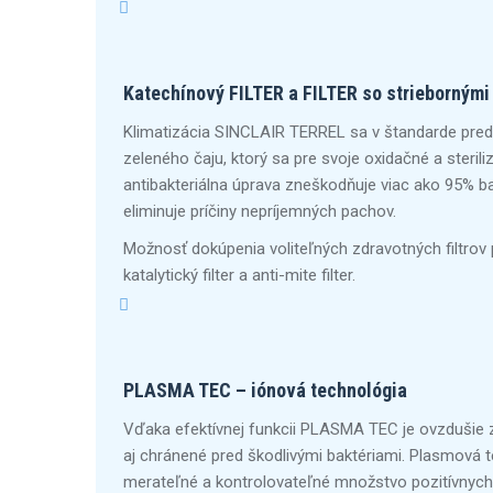
Katechínový FILTER a FILTER so striebornými
Klimatizácia SINCLAIR TERREL sa v štandarde pred
zeleného čaju, ktorý sa pre svoje oxidačné a sterili
antibakteriálna úprava zneškodňuje viac ako 95% bak
eliminuje príčiny nepríjemných pachov.
Možnosť dokúpenia voliteľných zdravotných filtrov pre e
katalytický filter a anti-mite filter.
PLASMA TEC – iónová technológia
Vďaka efektívnej funkcii PLASMA TEC je ovzdušie zn
aj chránené pred škodlivými baktériami. Plasmová t
merateľné a kontrolovateľné množstvo pozitívnych a