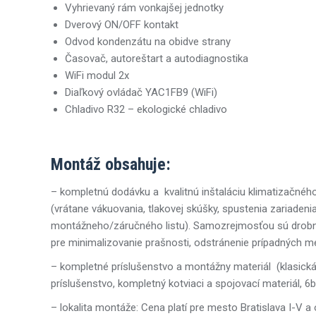
Vyhrievaný rám vonkajšej jednotky
Dverový ON/OFF kontakt
Odvod kondenzátu na obidve strany
Časovač, autoreštart a autodiagnostika
WiFi modul 2x
Diaľkový ovládač YAC1FB9 (WiFi)
Chladivo R32 – ekologické chladivo
Montáž obsahuje:
– kompletnú dodávku a kvalitnú inštaláciu klimatizačného 
(vrátane vákuovania, tlakovej skúšky, spustenia zariaden
montážneho/záručného listu). Samozrejmosťou sú drobn
pre minimalizovanie prašnosti, odstránenie prípadných m
– kompletné príslušenstvo a montážny materiál (klasick
príslušenstvo, kompletný kotviaci a spojovací materiál, 
– lokalita montáže: Cena platí pre mesto Bratislava I-V 