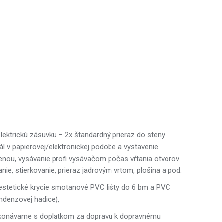
elektrickú zásuvku – 2x štandardný prieraz do steny
ál v papierovej/elektronickej podobe a vystavenie
ou, vysávanie profi vysávačom počas vŕtania otvorov
ie, stierkovanie, prieraz jadrovým vrtom, plošina a pod.
 estetické krycie smotanové PVC lišty do 6 bm a PVC
ndenzovej hadice),
ty vykonávame s doplatkom za dopravu k dopravnému