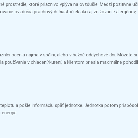
prostredie, ktoré priaznivo vplýva na ovzdušie. Medzi pozitívne účink
ovanie ovzdušia prachových čiastočiek ako aj znižovanie alergénov, 
níci ocenia najmä v spálni, alebo v bežné oddychové dni. Môžete si 
 používania v chladení/kúrení, a klientom priesla maximálne pohodlie,
 teplotu a pošle informáciu späť jednotke. Jednotka potom prispôsobí
 energie.