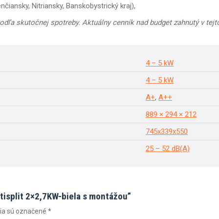
nčiansky, Nitriansky, Banskobystrický kraj),
podľa skutočnej spotreby. Aktuálny cenník nad budget zahnutý v tejt
4 – 5 kW
4 – 5 kW
A+
,
A++
889 × 294 × 212
745x339x550
25 – 52 dB(A)
ltisplit 2×2,7KW-biela s montážou”
ia sú označené
*