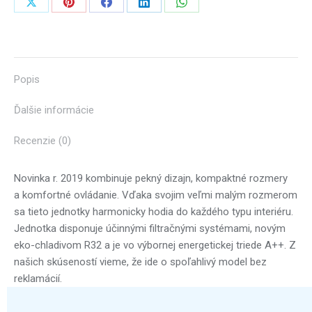
s
Share
Share
Share
Share
Share
montážou
on
on
on
on
on
X
Pinterest
Facebook
LinkedIn
WhatsApp
Popis
Ďalšie informácie
Recenzie (0)
Novinka r. 2019 kombinuje pekný dizajn, kompaktné rozmery
a komfortné ovládanie. Vďaka svojim veľmi malým rozmerom
sa tieto jednotky harmonicky hodia do každého typu interiéru.
Jednotka disponuje účinnými filtračnými systémami, novým
eko-chladivom R32 a je vo výbornej energetickej triede A++. Z
našich skúseností vieme, že ide o spoľahlivý model bez
reklamácií.