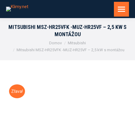
MITSUBISHI MSZ-HR25VFK -MUZ-HR25VF – 2,5 KW S
MONTÁŽOU
You are here:
Domov
Mitsubishi
Mitsubishi MSZ-HR25VFK -MUZ-HR25VF – 2,5 kW s montážou
Zľava!