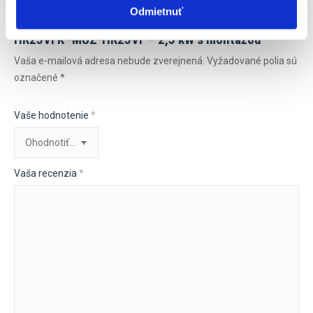
Odmietnuť
Pridajte prvú recenziu pre “Mitsubishi MSZ-
HR25VFK -MUZ-HR25VF – 2,5 kW s montážou”
Vaša e-mailová adresa nebude zverejnená.
Vyžadované polia sú
označené
*
Vaše hodnotenie
*
Vaša recenzia
*