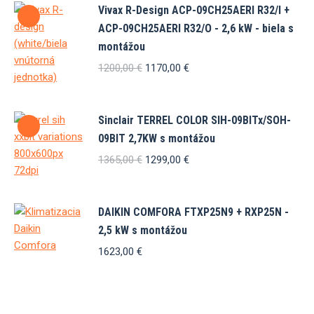
Vivax R-Design ACP-09CH25AERI R32/I +
ACP-09CH25AERI R32/O - 2,6 kW - biela s
montážou
Pôvodná
Aktuálna
1200,00
€
1170,00
€
cena
cena
bola:
je:
1200,00 €.
1170,00 €.
Sinclair TERREL COLOR SIH-09BITx/SOH-
09BIT 2,7KW s montážou
Pôvodná
Aktuálna
1365,00
€
1299,00
€
cena
cena
bola:
je:
1365,00 €.
1299,00 €.
DAIKIN COMFORA FTXP25N9 + RXP25N -
2,5 kW s montážou
1623,00
€