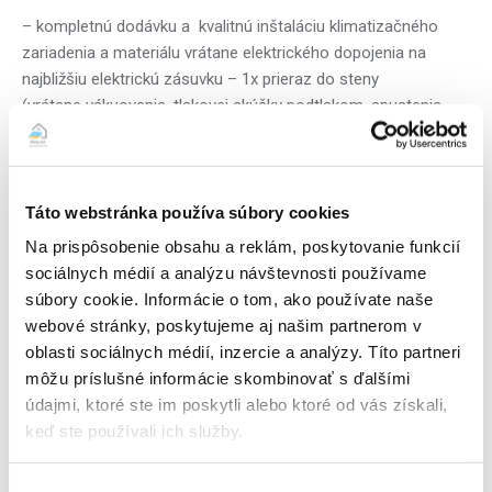
– kompletnú dodávku a kvalitnú inštaláciu klimatizačného
zariadenia a materiálu vrátane elektrického dopojenia na
najbližšiu elektrickú zásuvku – 1x prieraz do steny
(vrátane vákuovania, tlakovej skúšky podtlakom, spustenia
zariadenia do prevádzky, skúšky funkčnosti, zaučenia
základnej obsluhy, manuál v papierovej/elektronickej podobe a
vystavenie záručného a montážneho listu). Samozrejmosťou
sú drobné vysprávky muriva dosádrovaním, zapenenie
Táto webstránka používa súbory cookies
otvorov montážnou penou, vysávanie profi vysávačom počas
Na prispôsobenie obsahu a reklám, poskytovanie funkcií
vŕtania otvorov pre minimalizovanie prašnosti, odstránenie
sociálnych médií a analýzu návštevnosti používame
prípadných nečistôt a odpadu po montáži,
súbory cookie. Informácie o tom, ako používate naše
webové stránky, poskytujeme aj našim partnerom v
– príslušenstvo a montážny materiál (napr. konzola pre
oblasti sociálnych médií, inzercie a analýzy. Títo partneri
nástennú montáž vonkajšej jednotky, podstavce, estetické
môžu príslušné informácie skombinovať s ďalšími
krycie lišty do 3 bm, kompletný kotviaci a spojovací materiál),
údajmi, ktoré ste im poskytli alebo ktoré od vás získali,
– lokalita montáže: Cena platí pre mesto Bratislava I-V a
keď ste používali ich služby.
okolie (dopravný paušál je zahrnutý v cenovej ponuke), iné
lokality vykonávame s doplatkom za dopravu od 8 eur s DPH k
Výber