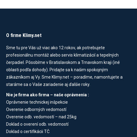
O firme Klimy.net
Sme tu pre Vás už viac ako 12 rokov, ak potrebujete
profesionálnu montáž alebo servis klimatizácií a tepelných
čerpadiel. Pôsobíme v Bratislavskom a Trnavskom kraji (iné
oblasti podľa dohody). Pridajte sa k našim spokojným
zákazníkom aj Vy. Sme Klimy.net – poradíme, namontujete a
staráme sa o Vaše zariadenie aj ďalšie roky.
Nie je firma ako firma – naše oprávnenia :
Oprávnenie technickej inšpekcie
Overenie odborných vedomostí
Overenie odb. vedomostí – nad 25kg
Doklad o overení odb. vedomostí
Doklad o certifikácii TČ