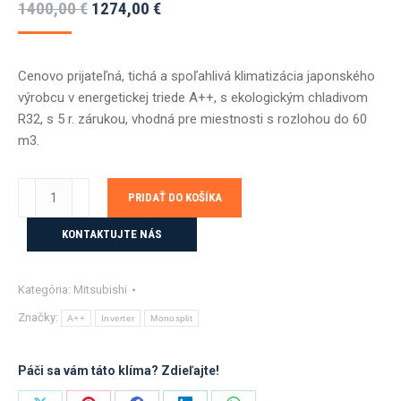
Pôvodná
Aktuálna
1400,00
€
1274,00
€
cena
cena
bola:
je:
Cenovo prijateľná, tichá a spoľahlivá klimatizácia japonského
1400,00 €.
1274,00 €.
výrobcu v energetickej triede A++, s ekologickým chladivom
R32, s 5 r. zárukou, vhodná pre miestnosti s rozlohou do 60
m
3
.
množstvo
PRIDAŤ DO KOŠÍKA
Mitsubishi
MSZ-
KONTAKTUJTE NÁS
HR25VFK
-
Kategória:
Mitsubishi
MUZ-
HR25VF
Značky:
A++
Inverter
Monosplit
-
2,5
Páči sa vám táto klíma? Zdieľajte!
kW