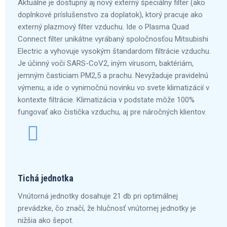
Aktuálne je dostupný aj nový externý špeciálny filter (ako
doplnkové príslušenstvo za doplatok), ktorý pracuje ako
externý plazmový filter vzduchu. Ide o Plasma Quad
Connect filter unikátne vyrábaný spoločnosťou Mitsubishi
Electric a vyhovuje vysokým štandardom filtrácie vzduchu.
Je účinný voči SARS-CoV2, iným vírusom, baktériám,
jemným časticiam PM2,5 a prachu. Nevyžaduje pravidelnú
výmenu, a ide o vynimočnú novinku vo svete klimatizácií v
kontexte filtrácie. Klimatizácia v podstate môže 100%
fungovať ako čistička vzduchu, aj pre náročných klientov.
Tichá jednotka
Vnútorná jednotky dosahuje 21 db pri optimálnej
prevádzke, čo značí, že hlučnosť vnútornej jednotky je
nižšia ako šepot.