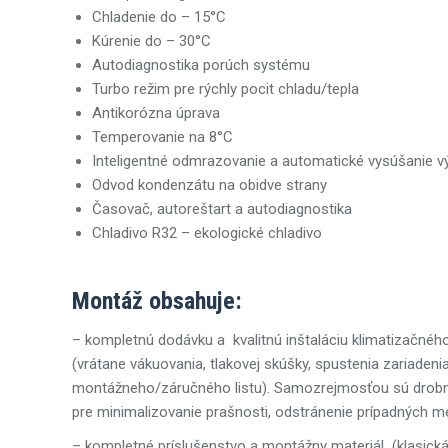
Chladenie do – 15°C
Kúrenie do – 30°C
Autodiagnostika porúch systému
Turbo režim pre rýchly pocit chladu/tepla
Antikorózna úprava
Temperovanie na 8°C
Inteligentné odmrazovanie a automatické vysúšanie v
Odvod kondenzátu na obidve strany
Časovač, autoreštart a autodiagnostika
Chladivo R32 – ekologické chladivo
Montáž obsahuje:
– kompletnú dodávku a kvalitnú inštaláciu klimatizačného 
(vrátane vákuovania, tlakovej skúšky, spustenia zariaden
montážneho/záručného listu). Samozrejmosťou sú drobn
pre minimalizovanie prašnosti, odstránenie prípadných m
– kompletné príslušenstvo a montážny materiál (klasick