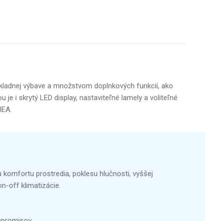
kladnej výbave a množstvom doplnkových funkcií, ako
 je i skrytý LED display, nastaviteľné lamely a voliteľné
IEA.
u komfortu prostredia, poklesu hlučnosti, vyššej
on-off klimatizácie.
mpromisov.