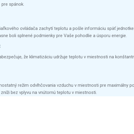
m pre spánok.
 diaľkového ovládača zachytí teplotu a pošle informáciu späť jednotk
časne boli splnené podmienky pre Vaše pohodlie a úsporu energie.
C
bezpečuje, že klimatizáciu udržuje teplotu v miestnosti na konštant
statný režim odvlhčovania vzduchu v miestnosti pre maximálny pocit
zníži bez vplyvu na vnútornú teplotu v miestnosti.