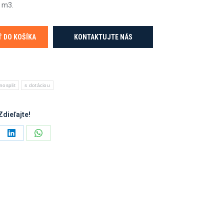
 m3.
Ť DO KOŠÍKA
KONTAKTUJTE NÁS
osplit
s dotáciou
Zdieľajte!
e
Share
Share
on
on
ebook
LinkedIn
WhatsApp