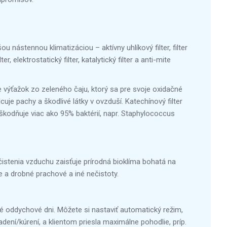
nástennou klimatizáciou – aktívny uhlíkový filter, filter
er, elektrostatický filter, katalytický filter a anti-mite
je výťažok zo zeleného čaju, ktorý sa pre svoje oxidačné
cuje pachy a škodlivé látky v ovzduší. Katechínový filter
škodňuje viac ako 95% baktérií, napr. Staphylococcus
čistenia vzduchu zaisťuje prírodná bioklíma bohatá na
e a drobné prachové a iné nečistoty.
é oddychové dni. Môžete si nastaviť automatický režim,
dení/kúrení, a klientom priesla maximálne pohodlie, príp.