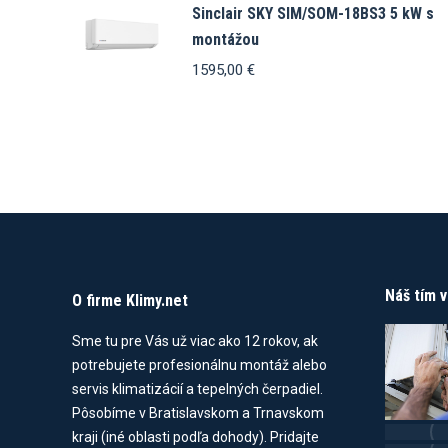
Sinclair SKY SIM/SOM-18BS3 5 kW s
montážou
1595,00
€
Náš tím 
O firme Klimy.net
Sme tu pre Vás už viac ako 12 rokov, ak
potrebujete profesionálnu montáž alebo
servis klimatizácií a tepelných čerpadiel.
Pôsobíme v Bratislavskom a Trnavskom
kraji (iné oblasti podľa dohody). Pridajte