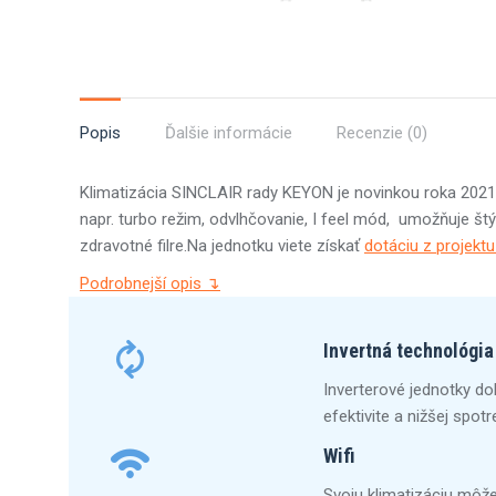
Popis
Ďalšie informácie
Recenzie (0)
Klimatizácia SINCLAIR rady KEYON je novinkou roka 2021
napr. turbo režim, odvlhčovanie, I feel mód, umožňuje štýl
zdravotné filre.Na jednotku viete získať
dotáciu z projek
Podrobnejší opis ↴
Invertná technológia
Inverterové jednotky do
efektivite a nižšej spot
Wifi
Svoju klimatizáciu môže