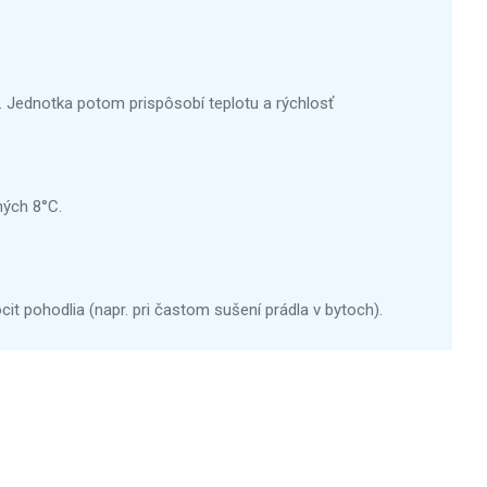
e. Jednotka potom prispôsobí teplotu a rýchlosť
ných 8°C.
 pohodlia (napr. pri častom sušení prádla v bytoch).