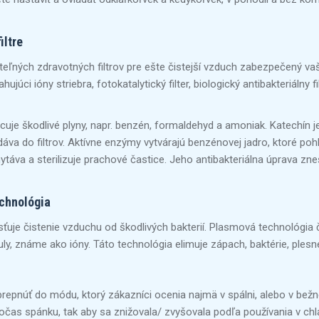
iltre
ľných zdravotných filtrov pre ešte čistejší vzduch zabezpečený vašou 
ujúci ióny striebra, fotokatalytický filter, biologický antibakteriálny filt
hlcuje škodlivé plyny, napr. benzén, formaldehyd a amoniak. Katechín 
idáva do filtrov. Aktívne enzýmy vytvárajú benzénovej jadro, ktoré pohl
táva a sterilizuje prachové častice. Jeho antibakteriálna úprava zne
chnológia
ťuje čistenie vzduchu od škodlivých bakterií. Plasmová technológia 
uly, známe ako ióny. Táto technológia elimuje zápach, baktérie, plesn
repnúť do módu, ktorý zákazníci ocenia najmä v spálni, alebo v bežn
počas spánku, tak aby sa znižovala/ zvyšovala podľa používania v chla