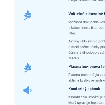
Voliteľné zdravotné f
Možnosť dokúpenia volite
s katechínom, filter obsah
filter.
Aktívny uhlík rýchlo po
a sterilizačné účinky pr
účinne a dlhodobo zachy
aureus.
Plasmatec-iónová te
Plasma technológia zais
aktívne kyslíkové molek
Komfortný spánok
Klimatizácia umožňuje p
ktorý upravuje teplotu 