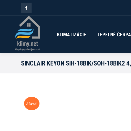
Facebook
KLIMATIZÁCIE
TEPELNÉ ČERPA
page
opens
KLIMATIZÁCIE
TEPELNÉ ČERP
in
new
SINCLAIR KEYON SIH-18BIK/SOH-18BIK2 
window
Zľava!