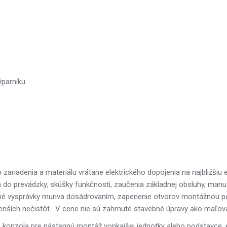
ýparníku
zariadenia a materiálu vrátane elektrického dopojenia na najbližšiu 
ia do prevádzky, skúšky funkčnosti, zaučenia základnej obsluhy, manu
é vysprávky muriva dosádrovaním, zapenenie otvorov montážnou pen
enších nečistôt.
V cene nie sú zahrnuté stavebné úpravy ako maľovan
á konzola pre nástennú montáž vonkajšej jednotky alebo podstavce,