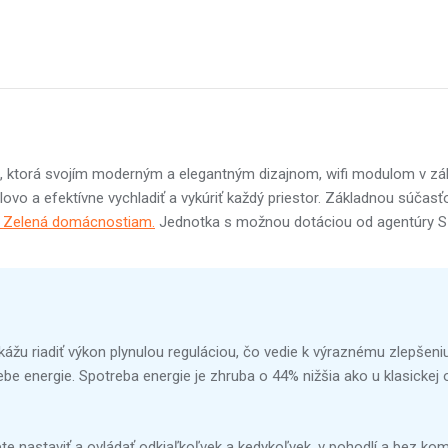
, ktorá svojím moderným a elegantným dizajnom, wifi modulom v zá
ovo a efektívne vychladiť a vykúriť každý priestor. Základnou súčasťou
tu Zelená domácnostiam.
Jednotka s možnou dotáciou od agentúry S
kážu riadiť výkon plynulou reguláciou, čo vedie k výraznému zlepšeni
rebe energie. Spotreba energie je zhruba o 44% nižšia ako u klasickej 
te nastaviť a ovládať odkiaľkoľvek a kedykoľvek, v pohodlí a bez ko