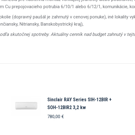
3bm Cu prepojovacieho potrubia 6/10/1 alebo 6/12/1, komunikácie, ko
a okolie (dopravný paušál je zahrnutý v cenovej ponuke), iné lokali
nčiansky, Nitriansky, Banskobystrický kraj),
podľa skutočnej spotreby. Aktuálny cenník nad budget zahnutý v tejt
Sinclair RAY Series SIH-12BIR +
SOH-12BIR2 3,2 kw
780,00
€