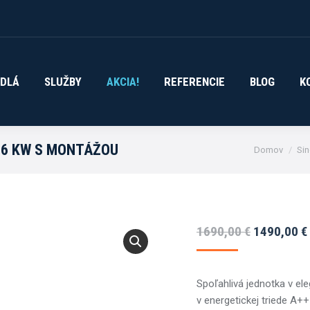
DLÁ
SLUŽBY
AKCIA!
REFERENCIE
BLOG
K
ADLÁ
SLUŽBY
AKCIA!
REFERENCIE
BLOG
K
You are here
4,6 KW S MONTÁŽOU
Domov
Sin
Pôvodná
1690,00
€
1490,00
€
cena
bola:
Spoľahlivá jednotka v e
1690,00 €.
v energetickej triede A