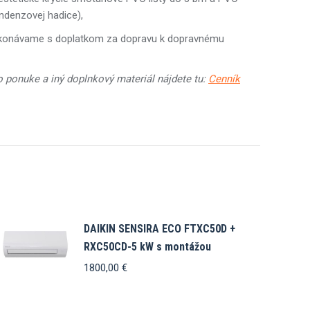
ndenzovej hadice),
ty vykonávame s doplatkom za dopravu k dopravnému
o ponuke a iný doplnkový materiál nájdete tu:
Cenník
DAIKIN SENSIRA ECO FTXC50D +
RXC50CD-5 kW s montážou
1800,00
€