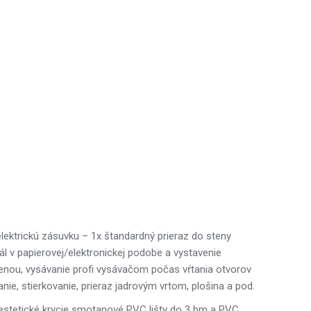
elektrickú zásuvku – 1x štandardný prieraz do steny
ál v papierovej/elektronickej podobe a vystavenie
ou, vysávanie profi vysávačom počas vŕtania otvorov
ie, stierkovanie, prieraz jadrovým vrtom, plošina a pod.
 estetické krycie smotanové PVC lišty do 3 bm a PVC