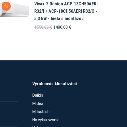
Vivax R-Design ACP-18CH50AERI
R32/I + ACP-18CH50AERI R32/O -
5,3 kW - biela s montážou
Pôvodná
Aktuálna
1550,00
€
1480,00
€
cena
cena
bola:
je:
1550,00 €.
1480,00 €.
Výrobcovia klimatizácií
Daikin
Midea
Mitsubishi
Na vykurovanie