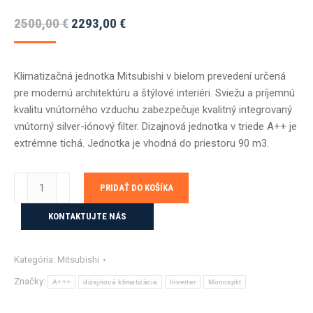
Pôvodná
Aktuálna
2500,00
€
2293,00
€
cena
cena
bola:
je:
Klimatizačná jednotka Mitsubishi v bielom prevedení určená
2500,00 €.
2293,00 €.
pre modernú architektúru a štýlové interiéri. Sviežu a príjemnú
kvalitu vnútorného vzduchu zabezpečuje kvalitný integrovaný
vnútorný silver-iónový filter. Dizajnová jednotka v triede A++ je
extrémne tichá. Jednotka je vhodná do priestoru 90 m3.
množstvo
PRIDAŤ DO KOŠÍKA
Mitsubishi
MSZ-
KONTAKTUJTE NÁS
EF35VGWK-
MUZ-
Kategória:
Mitsubishi
EF35VG
-
Značky:
A+++
dizajnová klimatizácia
Inverter
Monosplit
3,5kW