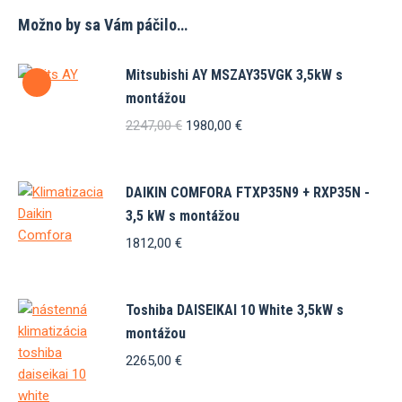
Možno by sa Vám páčilo…
Mitsubishi AY MSZAY35VGK 3,5kW s
montážou
Pôvodná
Aktuálna
2247,00
€
1980,00
€
cena
cena
bola:
je:
2247,00 €.
1980,00 €.
DAIKIN COMFORA FTXP35N9 + RXP35N -
3,5 kW s montážou
1812,00
€
Toshiba DAISEIKAI 10 White 3,5kW s
montážou
2265,00
€