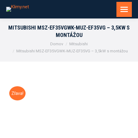
MITSUBISHI MSZ-EF35VGWK-MUZ-EF35VG – 3,5KW S
MONTÁŽOU
You are here:
Domov
Mitsubishi
Mitsubishi MSZ-EF35VGWK-MUZ-EF35VG – 3,5kW s montážou
Zľava!