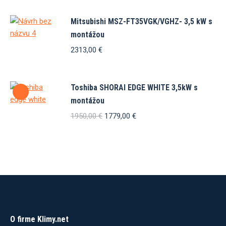
Mitsubishi MSZ-FT35VGK/VGHZ- 3,5 kW s
montážou
2313,00
€
Toshiba SHORAI EDGE WHITE 3,5kW s
montážou
Pôvodná
Aktuálna
1950,00
€
1779,00
€
cena
cena
bola:
je:
1950,00 €.
1779,00 €.
O firme Klimy.net