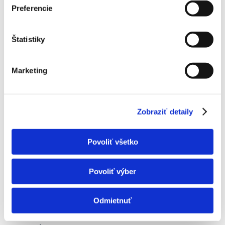
Cu potrubie a montážne estetické krycie lišty nad 3bm sa
Preferencie
rátajú podľa skutočnej spotreby. Aktuálny cenník nad budget
zahnutý v tejto ponuke nájdete tu:
Cenník inštalácie.
Štatistiky
Chladiaci Vykon
3,2 – 3,6kW
Marketing
Vykurovaci Vykon
4 – 5 kW
Energeticka Trieda
A++
Rozmery Vonkajsie
800 x 285 x 550
Zobraziť detaily
Rozmery Vnutorne
885 x 195 x 299
Povoliť všetko
Akusticky Hluk
21 – 36 db
Ucinnost Scop
4,60
Povoliť výber
Ucinnost Seer
8,8
Rozloha Miestnosti
do 40m2
Odmietnuť