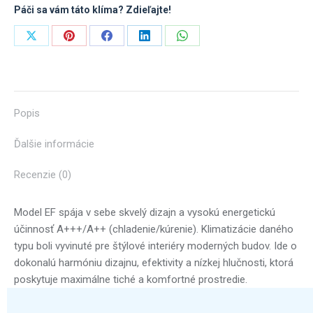
s
Páči sa vám táto klíma? Zdieľajte!
montážou
Share
Share
Share
Share
Share
on
on
on
on
on
X
Pinterest
Facebook
LinkedIn
WhatsApp
Popis
Ďalšie informácie
Recenzie (0)
Model EF spája v sebe skvelý dizajn a vysokú energetickú
účinnosť A+++/A++ (chladenie/kúrenie). Klimatizácie daného
typu boli vyvinuté pre štýlové interiéry moderných budov. Ide o
dokonalú harmóniu dizajnu, efektivity a nízkej hlučnosti, ktorá
poskytuje maximálne tiché a komfortné prostredie.