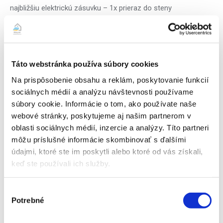
najbližšiu elektrickú zásuvku – 1x prieraz do steny
(vrátane vákuovania, tlakovej skúšky podtlakom, spustenia
zariadenia do prevádzky, skúšky funkčnosti, zaučenia
základnej obsluhy, manuál v papierovej/elektronickej podobe a
vystavenie záručného a montážneho listu). Samozrejmosťou
Táto webstránka používa súbory cookies
sú drobné vysprávky muriva dosádrovaním, zapenenie
otvorov montážnou penou, vysávanie profi vysávačom počas
Na prispôsobenie obsahu a reklám, poskytovanie funkcií
vŕtania otvorov pre minimalizovanie prašnosti, odstránenie
sociálnych médií a analýzu návštevnosti používame
prípadných nečistôt a odpadu po montáži,
súbory cookie. Informácie o tom, ako používate naše
webové stránky, poskytujeme aj našim partnerom v
– príslušenstvo a montážny materiál (napr. konzola pre
oblasti sociálnych médií, inzercie a analýzy. Títo partneri
nástennú montáž vonkajšej jednotky, podstavce, estetické
môžu príslušné informácie skombinovať s ďalšími
krycie lišty do 3 bm, kompletný kotviaci a spojovací materiál),
údajmi, ktoré ste im poskytli alebo ktoré od vás získali,
– lokalita montáže: Cena platí pre mesto Bratislava I-V a
keď ste používali ich služby.
okolie (dopravný paušál je zahrnutý v cenovej ponuke), iné
lokality vykonávame s doplatkom za dopravu od 4 eur s DPH k
Výber
paušálu (po dohode – Trnavský, Trenčiansky, Nitriansky,
Potrebné
súhlasu
Banskobystrický kraj).