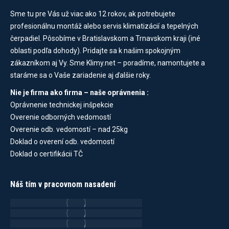
Sme tu pre Vás už viac ako 12 rokov, ak potrebujete
profesionálnu montáž alebo servis klimatizácií a tepelných
čerpadiel. Pôsobíme v Bratislavskom a Trnavskom kraji (iné
oblasti podľa dohody). Pridajte sa k našim spokojným
zákazníkom aj Vy. Sme Klimy.net – poradíme, namontujete a
staráme sa o Vaše zariadenie aj ďalšie roky.
Nie je firma ako firma – naše oprávnenia :
Oprávnenie technickej inšpekcie
Overenie odborných vedomostí
Overenie odb. vedomostí – nad 25kg
Doklad o overení odb. vedomostí
Doklad o certifikácii TČ
Náš tím v pracovnom nasadení