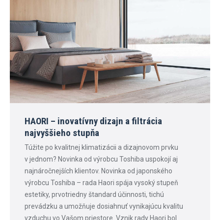
HAORI – inovatívny dizajn a filtrácia
najvyššieho stupňa
Túžite po kvalitnej klimatizácii a dizajnovom prvku
v jednom? Novinka od výrobcu Toshiba uspokojí aj
najnáročnejších klientov. Novinka od japonského
výrobcu Toshiba – rada Haori spája vysoký stupeň
estetiky, prvotriedny štandard účinnosti, tichú
prevádzku a umožňuje dosiahnuť vynikajúcu kvalitu
vzduchu vo Vašom priestore. Vznik rady Haori bol