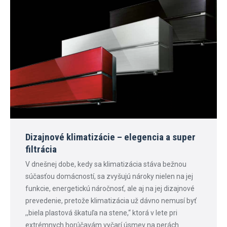
Dizajnové klimatizácie – elegencia a super
filtrácia
V dnešnej dobe, kedy sa klimatizácia stáva bežnou
súčasťou domácností, sa zvyšujú nároky nielen na jej
funkcie, energetickú náročnosť, ale aj na jej dizajnové
prevedenie, pretože klimatizácia už dávno nemusí byť
,,biela plastová škatuľa na stene,“ ktorá v lete pri
extrémnych horúčavám vyčarí úsmev na perách