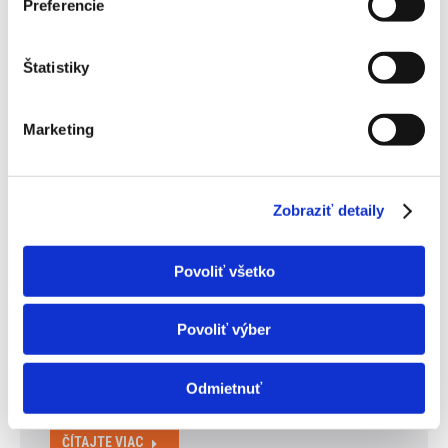
Preferencie
Štatistiky
Marketing
Zobraziť detaily
Je možné vychladiť 1 klimatizáciou celý
byt?
Povoliť všetko
Klimatizácia do bytu – na prvý pohľad jednoduchá
voľba, ktorá však skrýva viacero možností a rozhodnutí.
V tomto článku vám poradíme, aký typ klimatizácie
Povoliť výber
vybrať pre váš byt či dom a na príkladoch ilustrujeme,
ako ideálne klimatizáciou vychladiť či vykúriť konkrétne
Odmietnuť
priestory a či je možné vychladiť 1 klimatizáciou celý…
ČÍTAJTE VIAC