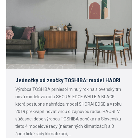
Jednotky od značky TOSHIBA: model HAORI
Výrobca TOSHIBA priniesol minulý rok na slovenský trh
novú modelovú radu SHORAI EDGE WHITE A BLACK,
ktorá postupne nahrádza model SHORAI EDGE a v roku
2019 prekvapil inovatívnou dizajnovou radou HAORI. V
súčasnej dobe výrobca TOSHIBA ponúka na Slovensku
tieto 4 modelové rady (nástenných klimatizácií) a 3
špecifické rady klimatizácií,…