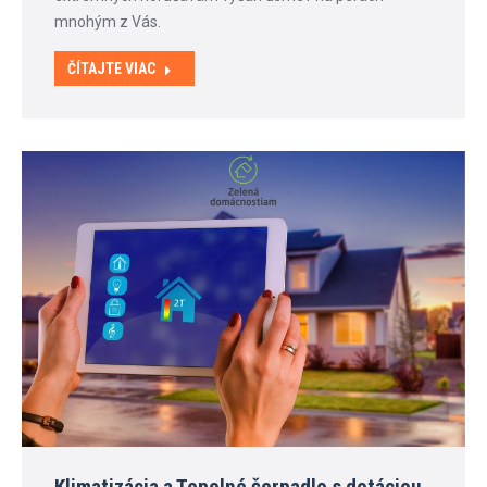
mnohým z Vás.
ČÍTAJTE VIAC
Klimatizácia a Tepelné čerpadlo s dotáciou