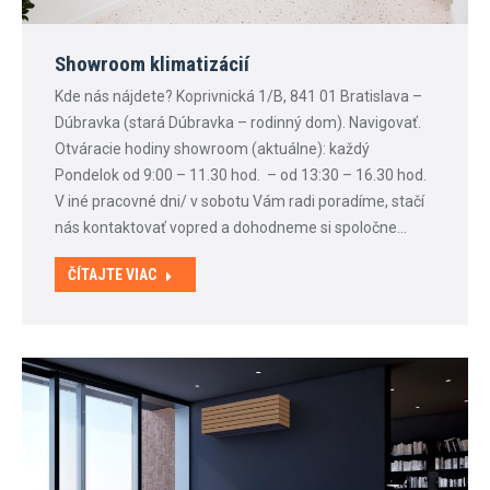
Showroom klimatizácií
Kde nás nájdete? Koprivnická 1/B, 841 01 Bratislava –
Dúbravka (stará Dúbravka – rodinný dom). Navigovať.
Otváracie hodiny showroom (aktuálne): každý
Pondelok od 9:00 – 11.30 hod. – od 13:30 – 16.30 hod.
V iné pracovné dni/ v sobotu Vám radi poradíme, stačí
nás kontaktovať vopred a dohodneme si spoločne…
ČÍTAJTE VIAC