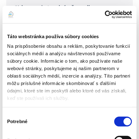
Vykurovanie tepelným čerpadlom
Vzduch je jedným z netradičných energetických
zdrojov, ktorý vieme pomocou tepelných čerpadiel
využiť. Tieto dômyselne skonštruované strojové
Táto webstránka používa súbory cookies
zariadenia dokážu zvýšiť teplotnú úroveň vzduchu
Na prispôsobenie obsahu a reklám, poskytovanie funkcií
nízkoteplotných energetických zdrojov, na vyššiu
sociálnych médií a analýzu návštevnosti používame
teplotu. Tepelné čerpadlo je zariadenie, ktoré využíva
súbory cookie. Informácie o tom, ako používate naše
nízkoteplotnú energiu, ktorej je okolo nás
webové stránky, poskytujeme aj našim partnerom v
neobmedzené množstvo. Teplo odoberá zo vzduchu
oblasti sociálnych médií, inzercie a analýzy. Títo partneri
(odvádza ho z…
môžu príslušné informácie skombinovať s ďalšími
ČÍTAJTE VIAC
údajmi, ktoré ste im poskytli alebo ktoré od vás získali,
keď ste používali ich služby.
Výber
Potrebné
súhlasu