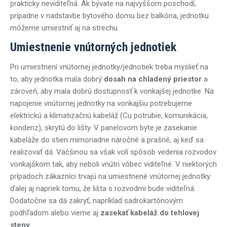
prakticky neviditeľná. Ak bývate na najvyššom poschodí,
prípadne v nadstavbe bytového domu bez balkóna, jednotku
môžeme umiestniť aj na strechu.
Umiestnenie vnútorných jednotiek
Pri umiestnení vnútornej jednotky/jednotiek treba myslieť na
to, aby jednotka mala dobrý
dosah na chladený priestor
a
zároveň, aby mala dobrú dostupnosť k vonkajšej jednotke. Na
napojenie vnútornej jednotky na vonkajšiu potrebujeme
elektrickú a klimatizačnú kabeláž (Cu potrubie, komunikácia,
kondenz), skrytú do lišty. V panelovom byte je zasekanie
kabeláže do stien mimoriadne náročné a prašné, aj keď sa
realizovať dá. Väčšinou sa však volí spôsob vedenia rozvodov
vonkajškom tak, aby neboli vnútri vôbec viditeľné. V niektorých
prípadoch zákazníci trvajú na umiestnené vnútornej jednotky
ďalej aj napriek tomu, že lišta s rozvodmi bude viditeľná.
Dodatočne sa dá zakryť, napríklad sadrokartónovým
podhľadom alebo vieme aj
zasekať kabeláž do tehlovej
steny
.