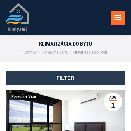
KLIMATIZÁCIA DO BYTU
You are here:
Domov
Poradíme Vám
Klimatizácia do bytu
FILTER
Poradíme Vám
AUG
1