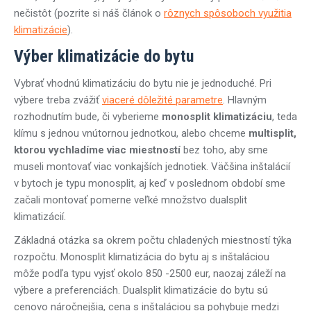
nečistôt (pozrite si náš článok o
rôznych spôsoboch využitia
klimatizácie
).
Výber klimatizácie do bytu
Vybrať vhodnú klimatizáciu do bytu nie je jednoduché. Pri
výbere treba zvážiť
viaceré dôležité parametre
. Hlavným
rozhodnutím bude, či vyberieme
monosplit klimatizáciu
, teda
klímu s jednou vnútornou jednotkou, alebo chceme
multisplit,
ktorou vychladíme viac miestností
bez toho, aby sme
museli montovať viac vonkajších jednotiek. Väčšina inštalácií
v bytoch je typu monosplit, aj keď v poslednom období sme
začali montovať pomerne veľké množstvo dualsplit
klimatizácií.
Základná otázka sa okrem počtu chladených miestností týka
rozpočtu. Monosplit klimatizácia do bytu aj s inštaláciou
môže podľa typu vyjsť okolo 850 -2500 eur, naozaj záleží na
výbere a preferenciách. Dualsplit klimatizácie do bytu sú
cenovo náročnejšia, cena s inštaláciou sa pohybuje medzi