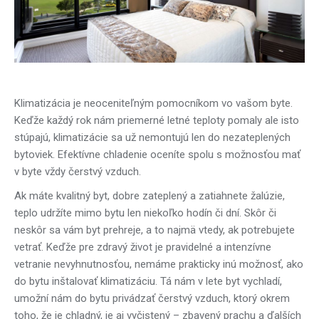
Klimatizácia je neoceniteľným pomocníkom vo vašom byte.
Keďže každý rok nám priemerné letné teploty pomaly ale isto
stúpajú, klimatizácie sa už nemontujú len do nezateplených
bytoviek. Efektívne chladenie oceníte spolu s možnosťou mať
v byte vždy čerstvý vzduch.
Ak máte kvalitný byt, dobre zateplený a zatiahnete žalúzie,
teplo udržíte mimo bytu len niekoľko hodín či dní. Skôr či
neskôr sa vám byt prehreje, a to najmä vtedy, ak potrebujete
vetrať. Keďže pre zdravý život je pravidelné a intenzívne
vetranie nevyhnutnosťou, nemáme prakticky inú možnosť, ako
do bytu inštalovať klimatizáciu. Tá nám v lete byt vychladí,
umožní nám do bytu privádzať čerstvý vzduch, ktorý okrem
toho, že je chladný, je aj vyčistený – zbavený prachu a ďalších