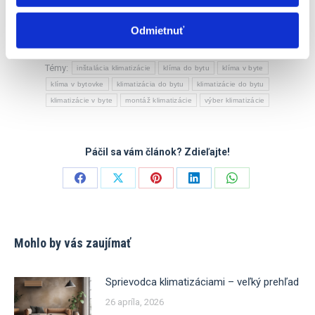
Odmietnuť
Kategória:
Poradíme Vám
1 augusta, 2015
Témy:
inštalácia klimatizácie
klíma do bytu
klíma v byte
klíma v bytovke
klimatizácia do bytu
klimatizácie do bytu
klimatizácie v byte
montáž klimatizácie
výber klimatizácie
Páčil sa vám článok? Zdieľajte!
Share
Share
Share
Share
Share
on
on
on
on
on
Facebook
X
Pinterest
LinkedIn
WhatsApp
Mohlo by vás zaujímať
Sprievodca klimatizáciami – veľký prehľad
26 apríla, 2026