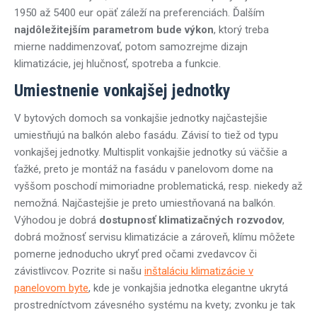
1950 až 5400 eur opäť záleží na preferenciách. Ďalším
najdôležitejším parametrom bude výkon
, ktorý treba
mierne naddimenzovať, potom samozrejme dizajn
klimatizácie, jej hlučnosť, spotreba a funkcie.
Umiestnenie vonkajšej jednotky
V bytových domoch sa vonkajšie jednotky najčastejšie
umiestňujú na balkón alebo fasádu. Závisí to tiež od typu
vonkajšej jednotky. Multisplit vonkajšie jednotky sú väčšie a
ťažké, preto je montáž na fasádu v panelovom dome na
vyššom poschodí mimoriadne problematická, resp. niekedy až
nemožná. Najčastejšie je preto umiestňovaná na balkón.
Výhodou je dobrá
dostupnosť klimatizačných rozvodov
,
dobrá možnosť servisu klimatizácie a zároveň, klímu môžete
pomerne jednoducho ukryť pred očami zvedavcov či
závistlivcov. Pozrite si našu
inštaláciu klimatizácie v
panelovom byte
, kde je vonkajšia jednotka elegantne ukrytá
prostredníctvom závesného systému na kvety; zvonku je tak