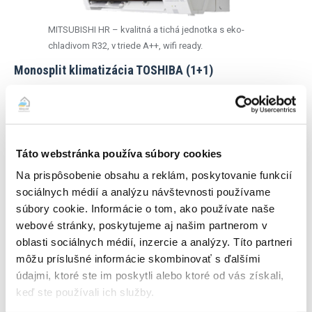
MITSUBISHI HR – kvalitná a tichá jednotka s eko-
chladivom R32, v triede A++, wifi ready.
Monosplit klimatizácia TOSHIBA (1+1)
Celková cena zariadení (s inštaláciou) – 1755 eur s DPH
Táto webstránka používa súbory cookies
Na prispôsobenie obsahu a reklám, poskytovanie funkcií
sociálnych médií a analýzu návštevnosti používame
súbory cookie. Informácie o tom, ako používate naše
webové stránky, poskytujeme aj našim partnerom v
oblasti sociálnych médií, inzercie a analýzy. Títo partneri
môžu príslušné informácie skombinovať s ďalšími
údajmi, ktoré ste im poskytli alebo ktoré od vás získali,
SHORAI EDGE – kvalitná jednotka s PURE FITLROM
keď ste používali ich služby.
Dualsplit klimatizácia MITSUBISHI (1x vonkajšia+2x