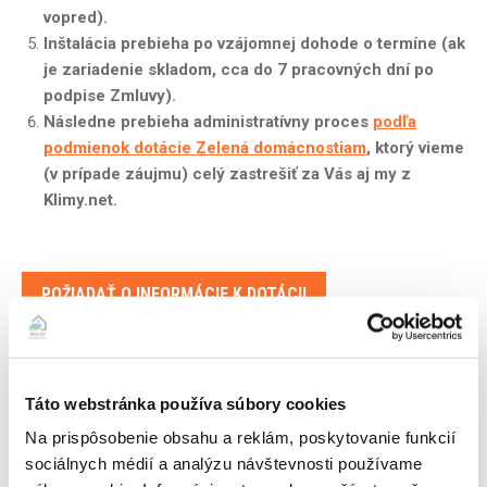
vopred).
Inštalácia prebieha po vzájomnej dohode o termíne (ak
je zariadenie skladom, cca do 7 pracovných dní po
podpise Zmluvy).
Následne prebieha administratívny proces
podľa
podmienok dotácie Zelená domácnostiam
, ktorý vieme
(v prípade záujmu) celý zastrešiť za Vás aj my z
Klimy.net.
POŽIADAŤ O INFORMÁCIE K DOTÁCII
Dotácie pre klimatizácie a tepelné čerpadlá pre rok 2023 –
2029 (aj pre Bratislavský kraj) sú financované z projektu:
Táto webstránka používa súbory cookies
Na prispôsobenie obsahu a reklám, poskytovanie funkcií
sociálnych médií a analýzu návštevnosti používame