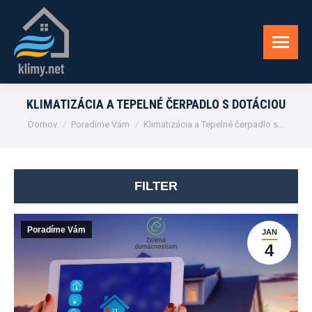
KLIMATIZÁCIA A TEPELNÉ ČERPADLO S DOTÁCIOU
You are here:
Domov
Poradíme Vám
Klimatizácia a Tepelné čerpadlo s…
FILTER
Poradíme Vám
JAN
4