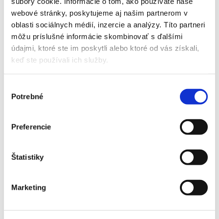
súbory cookie. Informácie o tom, ako používate naše
webové stránky, poskytujeme aj našim partnerom v
oblasti sociálnych médií, inzercie a analýzy. Títo partneri
môžu príslušné informácie skombinovať s ďalšími
údajmi, ktoré ste im poskytli alebo ktoré od vás získali,
Kategória:
Poradíme Vám
4 januára, 2025
Pridajte komentár
keď ste používali ich služby.
Témy:
dotacia
hyper heating
klimatizacia na kurenie
s dotáciou
Výber
Potrebné
súhlasu
Páčil sa vám článok? Zdieľajte!
Preferencie
Share
Share
Share
Share
Share
on
on
on
on
on
Štatistiky
Facebook
X
Pinterest
LinkedIn
WhatsApp
Mohlo by vás zaujímať
Marketing
Sprievodca klimatizáciami – veľký prehľad
26 apríla, 2026