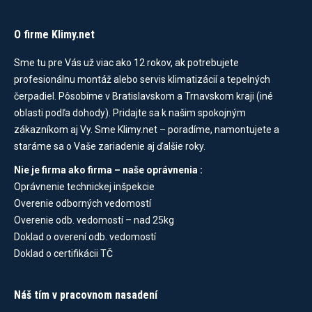
O firme Klimy.net
Sme tu pre Vás už viac ako 12 rokov, ak potrebujete
profesionálnu montáž alebo servis klimatizácií a tepelných
čerpadiel. Pôsobíme v Bratislavskom a Trnavskom kraji (iné
oblasti podľa dohody). Pridajte sa k našim spokojným
zákazníkom aj Vy. Sme Klimy.net – poradíme, namontujete a
staráme sa o Vaše zariadenie aj ďalšie roky.
Nie je firma ako firma – naše oprávnenia :
Oprávnenie technickej inšpekcie
Overenie odborných vedomostí
Overenie odb. vedomostí – nad 25kg
Doklad o overení odb. vedomostí
Doklad o certifikácii TČ
Náš tím v pracovnom nasadení