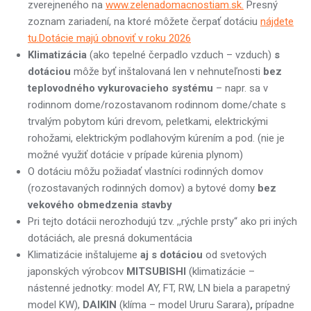
zverejneného na
www.zelenadomacnostiam.sk.
Presný
zoznam zariadení, na ktoré môžete čerpať dotáciu
nájdete
tu.Dotácie majú obnoviť v roku 2026
Klimatizácia
(ako tepelné čerpadlo vzduch – vzduch)
s
dotáciou
môže byť inštalovaná len v nehnuteľnosti
bez
teplovodného vykurovacieho systému
– napr. sa v
rodinnom dome/rozostavanom rodinnom dome/chate s
trvalým pobytom kúri drevom, peletkami, elektrickými
rohožami, elektrickým podlahovým kúrením a pod. (nie je
možné využiť dotácie v prípade kúrenia plynom)
O dotáciu môžu požiadať vlastníci rodinných domov
(rozostavaných rodinných domov) a bytové domy
bez
vekového obmedzenia stavby
Pri tejto dotácii nerozhodujú tzv. ,,rýchle prsty“ ako pri iných
dotáciách, ale presná dokumentácia
Klimatizácie inštalujeme
aj s dotáciou
od svetových
japonských výrobcov
MITSUBISHI
(klimatizácie –
nástenné jednotky: model AY, FT, RW, LN biela a parapetný
model KW),
DAIKIN
(klíma – model Ururu Sarara)
,
prípadne