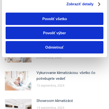
Zobraziť detaily
Dizajnové klimatizácie – elegencia a super
Povoliť všetko
filtrácia
20 februára, 2025
Povoliť výber
Kúrenie klimatizáciou – fakty a
Odmietnuť
odporúčané modely
6 novembra, 2024
Vykurovanie klimatizáciou: všetko čo
potrebujete vedieť
15 septembra, 2024
Showroom klimatizácií
14 septembra, 2024