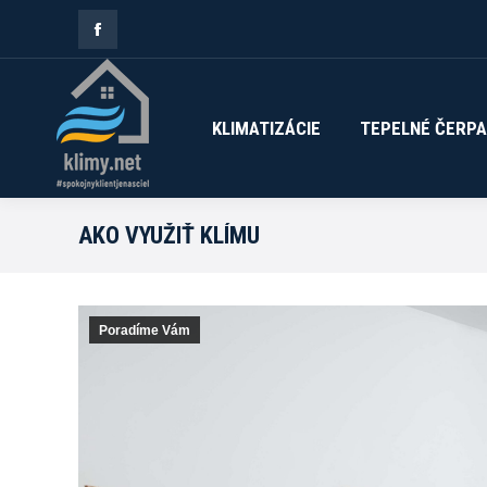
Facebook
KLIMATIZÁCIE
TEPELNÉ ČERPA
page
opens
KLIMATIZÁCIE
TEPELNÉ ČERP
in
new
AKO VYUŽIŤ KLÍMU
window
Poradíme Vám