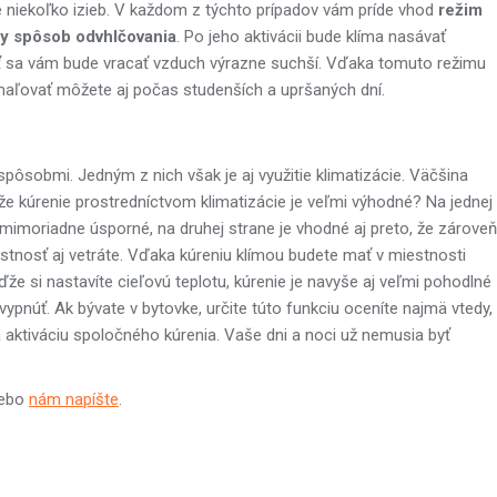
te niekoľko izieb. V každom z týchto prípadov vám príde vhod
režim
ny spôsob odvhlčovania
. Po jeho aktivácii bude klíma nasávať
äť sa vám bude vracať vzduch výrazne suchší. Vďaka tomuto režimu
aľovať môžete aj počas studenších a upršaných dní.
ôsobmi. Jedným z nich však je aj využitie klimatizácie. Väčšina
že kúrenie prostredníctvom klimatizácie je veľmi výhodné? Na jednej
 mimoriadne úsporné, na druhej strane je vhodné aj preto, že zároveň
estnosť aj vetráte. Vďaka kúreniu klímou budete mať v miestnosti
ďže si nastavíte cieľovú teplotu, kúrenie je navyše aj veľmi pohodlné
vypnúť. Ak bývate v bytovke, určite túto funkciu oceníte najmä vtedy,
na aktiváciu spoločného kúrenia. Vaše dni a noci už nemusia byť
ebo
nám napíšte
.