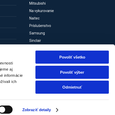
Mitsubishi
Na vykurovanie
Naitec
Príslušenstvo
Samsung
Sinclair
Tepelné čerpadlá
Toshiba
Povoliť všetko
Vivax
evnosti
jeme aj
Povoliť výber
né informácie
žívali ich
Odmietnuť
© TOP SERVICES, s.r.o., 2015-2025. Všetky práva vyhradené.
Zobraziť detaily