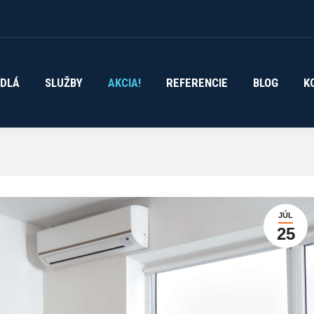
DLÁ
SLUŽBY
AKCIA!
REFERENCIE
BLOG
K
ADLÁ
SLUŽBY
AKCIA!
REFERENCIE
BLOG
K
JÚL
25