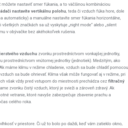
iež môžete nastaviť smer fúkania, a to väčšinou kombináciou
ádači nastavíte vertikálnu polohu
, teda či vzduch fúka hore, dole
 sa automaticky) a manuálne nastavíte smer fúkania horizontálne,
 všetkých značkách sa už vyskytuje „night mode“ alebo „silent
ilmu v obývačke bez akéhokoľvek rušenia.
čerstvého vzduchu
zvonku prostredníctvom vonkajšej jednotky,
ru prostredníctvom vnútornej jednotky (jednotiek). Medzitým, ako
í. Ak máme klímu v režime chladenie, vzduch sa bude chladiť pomoco
vzduch sa bude ohrievať. Klíma však môže fungovať aj v režime, pri
duch však vždy pred vstupom do miestnosti prechádza cez
filtračný
e zvonku čistý vzduch, ktorý je svieži a zároveň zdravý. Ak
otné vetranie, ktoré navyše zabezpečuje zbavenie prachu a
očas celého roka.
 vlhkosť v priestore. Či už to bolo po daždi, keď vám zatieklo okno,