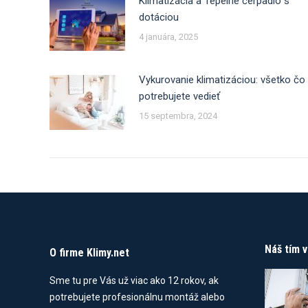
Klimatizácia a Tepelné čerpadlo s
dotáciou
4 januára, 2025
Vykurovanie klimatizáciou: všetko čo
potrebujete vedieť
15 septembra, 2024
Náš tím 
O firme Klimy.net
Sme tu pre Vás už viac ako 12 rokov, ak
potrebujete profesionálnu montáž alebo