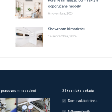
Kúrenie klimatizáciou – fakty a
odporúčané modely
6 novembra, 2024
Showroom klimatizácií
14 septembra, 2024
v pracovnom nasadení
Zákaznícka sekcia
Domovská stránka
Nákupný košík