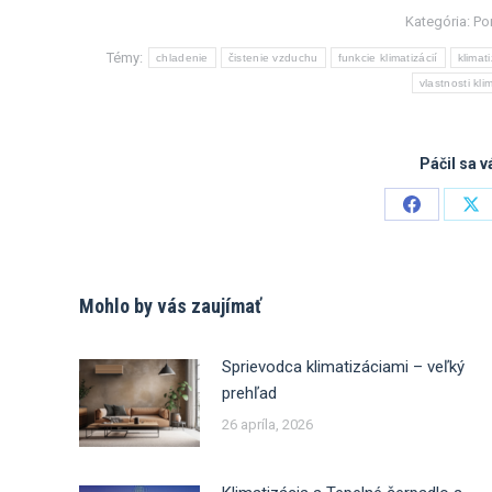
Kategória:
Po
Témy:
chladenie
čistenie vzduchu
funkcie klimatizácií
klimat
vlastnosti kli
Páčil sa v
Share
Sh
on
on
Facebook
X
Mohlo by vás zaujímať
Sprievodca klimatizáciami – veľký
prehľad
26 apríla, 2026