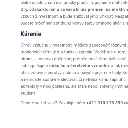
alebo sušíte vnútri dve práčky prádla, či prípadne maľuje
Dry, vďaka ktorému sa vaša klíma premení na efektív
vzduch z miestnosti a bude znižovať jeho vlhkosť. Nasp
budete môcť naniesť druhú vrstvu farby omnoho skôr a m
Kúrenie
Ohrev vzduchu v miestnosti môžete zabezpečiť rôznymi sp
moderných klím už má funkciu kúrenia. Vedeli ste o tom, 
strane, je cenovo efektívne, pretože nové klimatizácie sú
zabezpečujete
cirkuláciu čerstvého vzduchu
, a tak mi
stále zdravý a čerstvý vzduch a navyše príjemne teplý. Ke
a nemusíte sústavne sledovať, či netreba klímu zapnúť či 
ak teploty v noci poklesnú, ale stále nebol splnený limit 
studené.
Chcete vedieť viac? Zavolajte nám
+421 910 175 390
al