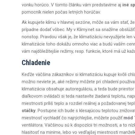
vonku horúco. V tomto článku vám predstavíme aj
iné s
pomocník nielen počas letných horúčav.
Ak kupujete klímu v hlavnej sezóne, môže sa vám stať, 
prípadne dodať vôbec. My v Klimy.net sa snažíme obslúž
nonstop. Pravdou však je, že klimatizáciu nevyužijete len 
klimatizácie toho dokážu omnoho viac a budú vaším ce
vám najdôležitejšie režimy, resp. funkcie, ktoré má už kaž
Chladenie
Keďže väčšina zákazníkov si klimatizáciu kupuje kvôli c
možno neviete je, aké režimy môžete pri chladení používať
klimatizácia obsahuje autoreguláciu, a teda bude priestor
diaľkovom ovládači si teda nastavíte žiadaná teplotu, nap
miestnosti príliš teplo a rozdiel reálnej a požadovanej tep
otáčky
. Postupne ich bude s klesajúcou teplotou znižova
miestnosť vychladiť čo najrýchlejšie, môžete použiť
mód 
ventilátora. Väčšinou sú k dispozícii tri možnosti, a to n
hlasitosť na minime, lebo vo vedľajšej miestnosti manželk