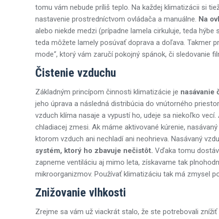
tomu vám nebude príliš teplo. Na každej klimatizácii si t
nastavenie prostredníctvom ovládača a manuálne.
Na ovl
alebo niekde medzi (prípadne lamela cirkuluje, teda hýbe
teda môžete lamely posúvať doprava a doľava. Takmer pri
mode“, ktorý vám zaručí pokojný spánok, či sledovanie f
Čistenie vzduchu
Základným princípom činnosti klimatizácie je
nasávanie 
jeho úprava a následná distribúcia do vnútorného priesto
vzduch klíma nasaje a vypustí ho, udeje sa niekoľko vec
chladiacej zmesi. Ak máme aktivované kúrenie, nasávaný 
ktorom vzduch ani nechladí ani neohrieva. Nasávaný vz
systém, ktorý ho zbavuje nečistôt.
Vďaka tomu dostávam
zapneme ventiláciu aj mimo leta, získavame tak plnohodn
mikroorganizmov. Používať klimatizáciu tak má zmysel p
Znižovanie vlhkosti
Zrejme sa vám už viackrát stalo, že ste potrebovali znížiť