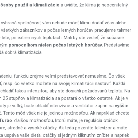
pôsoby použitia klimatizácie
a uvidíte, že klíma je neoceniteľný
že vybraná spoločnosť vám nebude môcť klímu dodať včas alebo
iť všetkých zákazníkov a počas letných horúčav pracujeme takmer
v lete, pri extrémnych teplotách. Mali by ste vedieť, že súčasné
nným
pomocníkom nielen počas letných horúčav
. Predstavíme
dá dobrá klimatizácia.
hladeniu, funkciu zrejme veľmi predstavovať nemusíme. Čo však
, resp. čo všetko môžete na svojej klimatizácii nastaviť. Každá
 chladiť takou intenzitou, aby ste dosiahli požadovanú teplotu. Na
r. 25 stupňov a klimatizácia sa postará o všetko ostatné. Ak je v
loty je veľký, bude chladiť intenzívne a ventilátor zapne na
vyššie
ť. Tento mód však nie je jedinou možnosťou. Ak napríklad chcete
Turbo
. ďalšou možnosťou, ktorú máte, je regulácia otáčok
ízkre, stredné a vysoké otáčky. Ak teda pozeráte televízor a máte
a uspáva vaše dieťa, otáčky si jedným kliknutím znížite a napriek