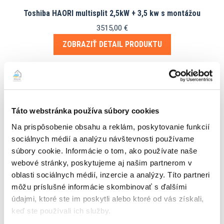
Toshiba HAORI multisplit 2,5kW + 3,5 kw s montážou
3515,00
€
ZOBRAZIŤ DETAIL PRODUKTU
Toshiba HAORI multisplit 2×2,5kW s montážou
Táto webstránka používa súbory cookies
3499,00
€
Na prispôsobenie obsahu a reklám, poskytovanie funkcií
ZOBRAZIŤ DETAIL PRODUKTU
sociálnych médií a analýzu návštevnosti používame
súbory cookie. Informácie o tom, ako používate naše
webové stránky, poskytujeme aj našim partnerom v
oblasti sociálnych médií, inzercie a analýzy. Títo partneri
môžu príslušné informácie skombinovať s ďalšími
Toshiba Multisplit Shorai EDGE CURVE White 2,5kW + HAORI
údajmi, ktoré ste im poskytli alebo ktoré od vás získali,
4,6kW s montážou
keď ste používali ich služby.
3849,00
€