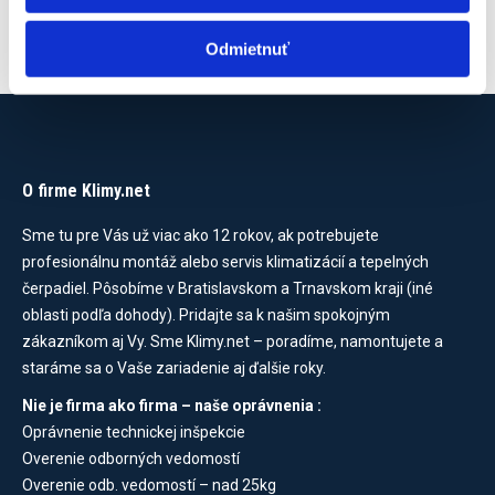
Odmietnuť
O firme Klimy.net
Sme tu pre Vás už viac ako 12 rokov, ak potrebujete
profesionálnu montáž alebo servis klimatizácií a tepelných
čerpadiel. Pôsobíme v Bratislavskom a Trnavskom kraji (iné
oblasti podľa dohody). Pridajte sa k našim spokojným
zákazníkom aj Vy. Sme Klimy.net – poradíme, namontujete a
staráme sa o Vaše zariadenie aj ďalšie roky.
Nie je firma ako firma – naše oprávnenia :
Oprávnenie technickej inšpekcie
Overenie odborných vedomostí
Overenie odb. vedomostí – nad 25kg