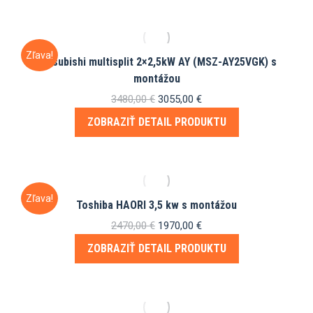
Zľava!
Mitsubishi multisplit 2×2,5kW AY (MSZ-AY25VGK) s
montážou
Pôvodná
Aktuálna
3480,00
€
3055,00
€
cena
cena
ZOBRAZIŤ DETAIL PRODUKTU
bola:
je:
3480,00 €.
3055,00 €.
Zľava!
Toshiba HAORI 3,5 kw s montážou
Pôvodná
Aktuálna
2470,00
€
1970,00
€
cena
cena
ZOBRAZIŤ DETAIL PRODUKTU
bola:
je:
2470,00 €.
1970,00 €.