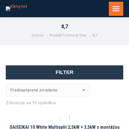
8,7
You are here:
Domov
Produkt Ucinnost Seer
8,7
FILTER
Zobrazuje sa 10 výsledkov
DAISEIKAI 10 White Multisplit 2,5kW + 3,5kW s montážou