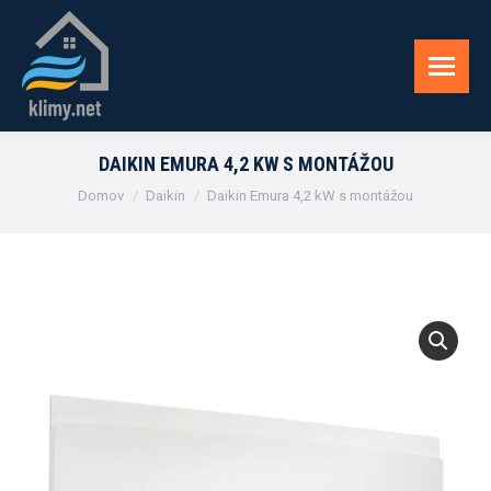
DAIKIN EMURA 4,2 KW S MONTÁŽOU
You are here:
Domov
Daikin
Daikin Emura 4,2 kW s montážou