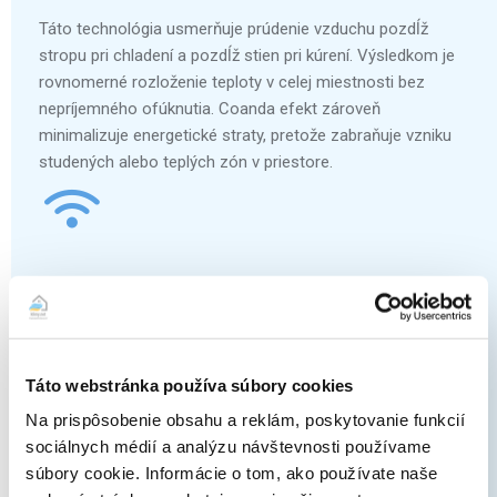
Táto technológia usmerňuje prúdenie vzduchu pozdĺž
stropu pri chladení a pozdĺž stien pri kúrení. Výsledkom je
rovnomerné rozloženie teploty v celej miestnosti bez
nepríjemného ofúknutia. Coanda efekt zároveň
minimalizuje energetické straty, pretože zabraňuje vzniku
studených alebo teplých zón v priestore.
Ovládanie online
Pomocou aplikácie Onecta môžete klimatizáciu ovládať
odkiaľkoľvek – cez smartfón alebo tablet. Umožňuje
Táto webstránka používa súbory cookies
nastaviť režim, teplotu, časovač, sledovať spotrebu energie
Na prispôsobenie obsahu a reklám, poskytovanie funkcií
a získať diagnostické informácie. Vďaka prehľadnému
sociálnych médií a analýzu návštevnosti používame
rozhraniu máte kontrolu nad pohodlím vo vašom dome
súbory cookie. Informácie o tom, ako používate naše
kedykoľvek a kdekoľvek.