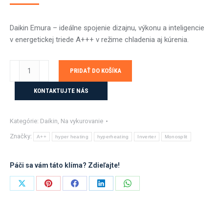
Daikin Emura – ideálne spojenie dizajnu, výkonu a inteligencie
v energetickej triede A+++ v režime chladenia aj kúrenia.
množstvo
PRIDAŤ DO KOŠÍKA
Daikin
Emura
KONTAKTUJTE NÁS
4,2
kW
Kategórie:
Daikin
,
Na vykurovanie
s
montážou
Značky:
A++
hyper heating
hyperheating
Inverter
Monosplit
Páči sa vám táto klíma? Zdieľajte!
Share
Share
Share
Share
Share
on
on
on
on
on