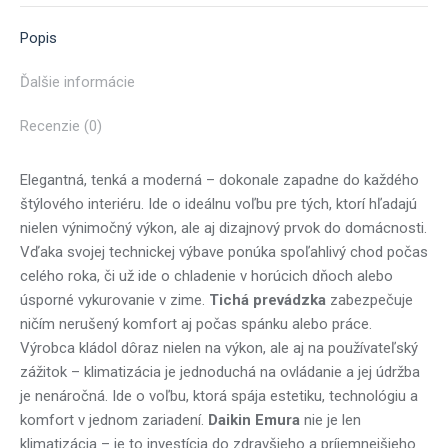
X
Pinterest
Facebook
LinkedIn
WhatsApp
Popis
Ďalšie informácie
Recenzie (0)
Elegantná, tenká a moderná – dokonale zapadne do každého
štýlového interiéru. Ide o ideálnu voľbu pre tých, ktorí hľadajú
nielen výnimočný výkon, ale aj dizajnový prvok do domácnosti.
Vďaka svojej technickej výbave ponúka spoľahlivý chod počas
celého roka, či už ide o chladenie v horúcich dňoch alebo
úsporné vykurovanie v zime.
Tichá prevádzka
zabezpečuje
ničím nerušený komfort aj počas spánku alebo práce.
Výrobca kládol dôraz nielen na výkon, ale aj na používateľský
zážitok – klimatizácia je jednoduchá na ovládanie a jej údržba
je nenáročná. Ide o voľbu, ktorá spája estetiku, technológiu a
komfort v jednom zariadení.
Daikin Emura
nie je len
klimatizácia – je to investícia do zdravšieho a príjemnejšieho