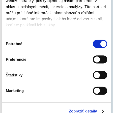
webové stránky, poskytujeme aj našim partnerom v
oblasti sociálnych médií, inzercie a analýzy. Títo partneri
môžu príslušné informácie skombinovať s ďalšími
údajmi, ktoré ste im poskytli alebo ktoré od vás získali,
keď ste používali ich služby.
Tichý režim vnútornej jednotky a vonkajšej jednotky
Klimatizácia umožňuje prepnúť do modulu tichého režimu,
Výber
Potrebné
ktorý zákazníci ocenia najmä v spálni, alebo v bežné
súhlasu
oddychové dni. Tlačidlo „Silent“ na diaľkovom ovládači zníži
prevádzkovú hlučnosť vnútornej jednotky o 3 dB(A).
Preferencie
Štatistiky
Nočný režim
Marketing
Šetrí energiu tým, že zabraňuje prechladeniu alebo
prehriatiu počas noci.
Zobraziť detaily