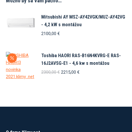
Možno by sa Vám páčilo…
Mitsubishi AY MSZ-AY42VGK/MUZ-AY42VG
- 4,2 kW s montážou
2100,00
€
Toshiba HAORI RAS-B16N4KVRG-E RAS-
16J2AVSG-E1 - 4,6 kw s montážou
Pôvodná
Aktuálna
2300,00
€
2215,00
€
cena
cena
bola:
je:
2300,00 €.
2215,00 €.