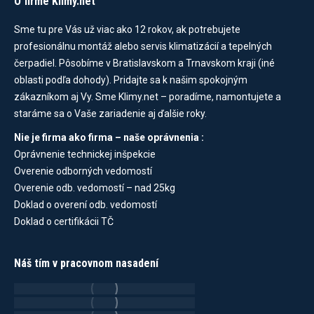
O firme Klimy.net
Sme tu pre Vás už viac ako 12 rokov, ak potrebujete
profesionálnu montáž alebo servis klimatizácií a tepelných
čerpadiel. Pôsobíme v Bratislavskom a Trnavskom kraji (iné
oblasti podľa dohody). Pridajte sa k našim spokojným
zákazníkom aj Vy. Sme Klimy.net – poradíme, namontujete a
staráme sa o Vaše zariadenie aj ďalšie roky.
Nie je firma ako firma – naše oprávnenia :
Oprávnenie technickej inšpekcie
Overenie odborných vedomostí
Overenie odb. vedomostí – nad 25kg
Doklad o overení odb. vedomostí
Doklad o certifikácii TČ
Náš tím v pracovnom nasadení