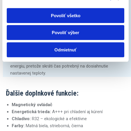
Povoliť všetko
Funkcia Heat Boost – okamžité teplo
Povoliť výber
Po zapnutí vykurovania funkcia Heat Boost urýchli proces
ohrevu a miestnosť sa vyhreje až o 14 % rýchlejšie ako pri
Odmietnuť
štandardnom režime. Ideálna je v chladných zimných
ránach, keď potrebujete rýchlo zvýšiť teplotu. Zároveň šetrí
energiu, pretože skráti čas potrebný na dosiahnutie
nastavenej teploty.
Ďalšie doplnkové funkcie:
Magnetický ovládač
Energetická trieda:
A+++ pri chladení aj kúrení
Chladivo:
R32 – ekologické a efektívne
Farby:
Matná biela, strieborná, čierna