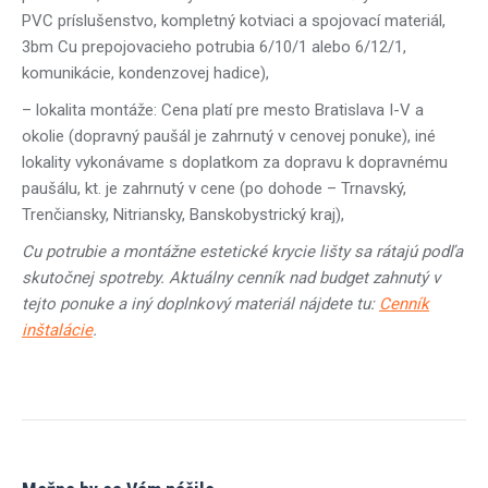
PVC príslušenstvo, kompletný kotviaci a spojovací materiál,
3bm Cu prepojovacieho potrubia 6/10/1 alebo 6/12/1,
komunikácie, kondenzovej hadice),
– lokalita montáže: Cena platí pre mesto Bratislava I-V a
okolie (dopravný paušál je zahrnutý v cenovej ponuke), iné
lokality vykonávame s doplatkom za dopravu k dopravnému
paušálu, kt. je zahrnutý v cene (po dohode – Trnavský,
Trenčiansky, Nitriansky, Banskobystrický kraj),
Cu potrubie a montážne estetické krycie lišty sa rátajú podľa
skutočnej spotreby. Aktuálny cenník nad budget zahnutý v
tejto ponuke a iný doplnkový materiál nájdete tu:
Cenník
inštalácie
.