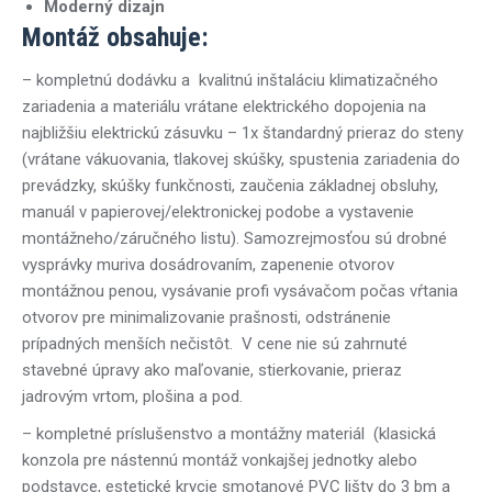
Moderný dizajn
Montáž obsahuje:
– kompletnú dodávku a kvalitnú inštaláciu klimatizačného
zariadenia a materiálu vrátane elektrického dopojenia na
najbližšiu elektrickú zásuvku – 1x štandardný prieraz do steny
(vrátane vákuovania, tlakovej skúšky, spustenia zariadenia do
prevádzky, skúšky funkčnosti, zaučenia základnej obsluhy,
manuál v papierovej/elektronickej podobe a vystavenie
montážneho/záručného listu). Samozrejmosťou sú drobné
vysprávky muriva dosádrovaním, zapenenie otvorov
montážnou penou, vysávanie profi vysávačom počas vŕtania
otvorov pre minimalizovanie prašnosti, odstránenie
prípadných menších nečistôt.
V cene nie sú zahrnuté
stavebné úpravy ako maľovanie, stierkovanie, prieraz
jadrovým vrtom, plošina a pod.
– kompletné príslušenstvo a montážny materiál (klasická
konzola pre nástennú montáž vonkajšej jednotky alebo
podstavce, estetické krycie smotanové PVC lišty do 3 bm a