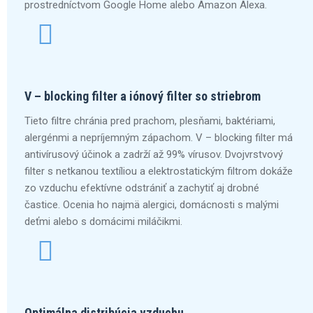
prostredníctvom Google Home alebo Amazon Alexa.
V – blocking filter a iónový filter so striebrom
Tieto filtre chránia pred prachom, plesňami, baktériami,
alergénmi a nepríjemným zápachom. V – blocking filter má
antivírusový účinok a zadrží až 99% vírusov. Dvojvrstvový
filter s netkanou textíliou a elektrostatickým filtrom dokáže
zo vzduchu efektívne odstrániť a zachytiť aj drobné
častice. Ocenia ho najmä alergici, domácnosti s malými
deťmi alebo s domácimi miláčikmi.
Optimálna distribúcia vzduchu