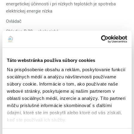
energetickej účinnosti i pri nízkych teplotách je spotreba
elektrickej energie nízka
Ovládač
Chladivo R 32 – ekologické
Montáž obsahuje:
– kompletnú dodávku a kvalitnú inštaláciu klimatizačného
zariadenia a materiálu vrátane elektrického dopojenia na
Táto webstránka používa súbory cookies
najbližšiu elektrickú zásuvku – 1x prieraz do steny
Na prispôsobenie obsahu a reklám, poskytovanie funkcií
(vrátane vákuovania, tlakovej skúšky podtlakom, spustenia
sociálnych médií a analýzu návštevnosti používame
zariadenia do prevádzky, skúšky funkčnosti, zaučenia
súbory cookie. Informácie o tom, ako používate naše
základnej obsluhy, manuál v papierovej/elektronickej podobe a
webové stránky, poskytujeme aj našim partnerom v
vystavenie záručného a montážneho listu). Samozrejmosťou
oblasti sociálnych médií, inzercie a analýzy. Títo partneri
sú drobné vysprávky muriva dosádrovaním, zapenenie
môžu príslušné informácie skombinovať s ďalšími
otvorov montážnou penou, vysávanie profi vysávačom počas
údajmi, ktoré ste im poskytli alebo ktoré od vás získali,
vŕtania otvorov pre minimalizovanie prašnosti, odstránenie
keď ste používali ich služby.
prípadných nečistôt a odpadu po montáži,
– kompletné príslušenstvo a montážny materiál (klasická