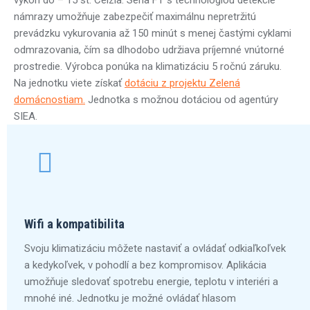
výkon do – 15 st. Celzia. Séria FT s technológiou detekcie
námrazy umožňuje zabezpečiť maximálnu nepretržitú
prevádzku vykurovania až 150 minút s menej častými cyklami
odmrazovania, čím sa dlhodobo udržiava príjemné vnútorné
prostredie. Výrobca ponúka na klimatizáciu 5 ročnú záruku.
Na jednotku viete získať
dotáciu z projektu Zelená
domácnostiam.
Jednotka s možnou dotáciou od agentúry
SIEA.
Wifi a kompatibilita
Svoju klimatizáciu môžete nastaviť a ovládať odkiaľkoľvek
a kedykoľvek, v pohodlí a bez kompromisov. Aplikácia
umožňuje sledovať spotrebu energie, teplotu v interiéri a
mnohé iné. Jednotku je možné ovládať hlasom