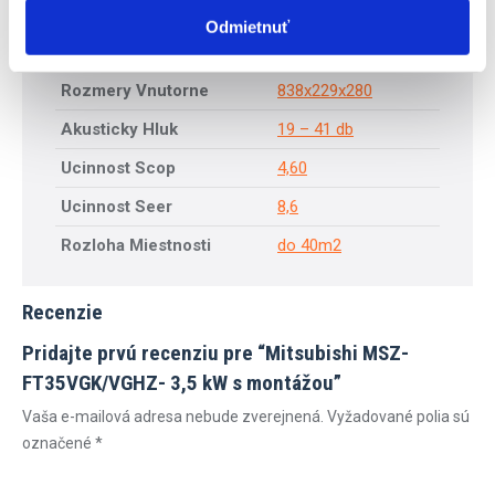
Energeticka Trieda
A++
,
A+++
Odmietnuť
Rozmery Vonkajsie
800 x 285 x 550
Rozmery Vnutorne
838x229x280
Akusticky Hluk
19 – 41 db
Ucinnost Scop
4,60
Ucinnost Seer
8,6
Rozloha Miestnosti
do 40m2
Recenzie
Pridajte prvú recenziu pre “Mitsubishi MSZ-
FT35VGK/VGHZ- 3,5 kW s montážou”
Vaša e-mailová adresa nebude zverejnená.
Vyžadované polia sú
označené
*