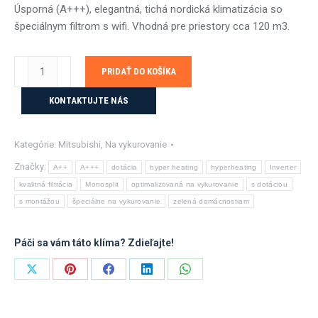
Úsporná (A+++), elegantná, tichá nordická klimatizácia so
špeciálnym filtrom s wifi. Vhodná pre priestory cca 120 m3.
množstvo
PRIDAŤ DO KOŠÍKA
Mitsubishi
MSZ-
KONTAKTUJTE NÁS
FT35VGK/VGHZ-
3,5
Kategórie:
Mitsubishi
,
Na vykurovanie
kW
s
Značky:
A++
A+++
dotácia
hyper heating
hyperheating
Inverter
montážou
kvalitná filtrácia
Monosplit
optimalizovaná na vykurovanie
s dotáciou
s montážou
špeciálne na vykurovanie
zelená domácnostiam
Páči sa vám táto klíma? Zdieľajte!
Share
Share
Share
Share
Share
on
on
on
on
on