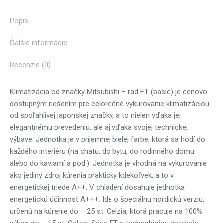
X
Pinterest
Facebook
LinkedIn
WhatsApp
Popis
Ďalšie informácie
Recenzie (0)
Klimatizácia od značky Mitsubishi – rad FT (basic) je cenovo
dostupným riešením pre celoročné vykurovanie klimatizáciou
od spoľahlivej japonskej značky, a to nielen vďaka jej
elegantnému prevedeniu, ale aj vďaka svojej technickej
výbave. Jednotka je v príjemnej bielej farbe, ktorá sa hodí do
každého interiéru (na chatu, do bytu, do rodinného domu
alebo do kaviarní a pod.). Jednotka je vhodná na vykurovanie
ako jediný zdroj kúrenia prakticky kdekoľvek, a to v
energetickej triede A++. V chladení dosahuje jednotka
energetickú účinnosť A+++. Ide o špeciálnu nordickú verziu,
určenú na kúrenie do – 25 st. Celzia, ktorá pracuje na 100%