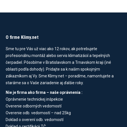
O firme Klimy.net
Sme tu pre Vás už viac ako 12 rokov, ak potrebujete
profesionálnu montáž alebo servis klimatizácií a tepelných
čerpadiel. Pôsobíme v Bratislavskom a Trnavskom kraji (iné
oblasti podľa dohody). Pridajte sa k našim spokojným
zákazníkom aj Vy. Sme Klimy.net – poradíme, namontujete a
staráme sa o Vaše zariadenie aj ďalšie roky.
Nie je firma ako firma – naše oprávnenia :
Oprávnenie technickej inšpekcie
Overenie odborných vedomostí
Overenie odb. vedomostí – nad 25kg
Doklad o overení odb. vedomostí
Doklad o certifikácii TČ