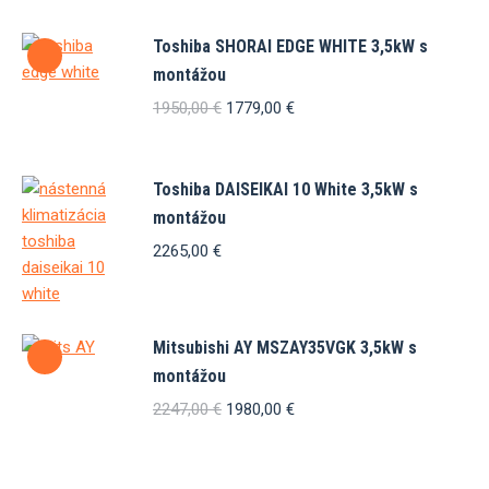
Toshiba SHORAI EDGE WHITE 3,5kW s
montážou
Pôvodná
Aktuálna
1950,00
€
1779,00
€
cena
cena
bola:
je:
1950,00 €.
1779,00 €.
Toshiba DAISEIKAI 10 White 3,5kW s
montážou
2265,00
€
Mitsubishi AY MSZAY35VGK 3,5kW s
montážou
Pôvodná
Aktuálna
2247,00
€
1980,00
€
cena
cena
bola:
je:
2247,00 €.
1980,00 €.