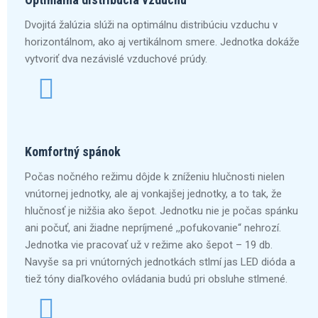
Dvojitá žalúzia slúži na optimálnu distribúciu vzduchu v
horizontálnom, ako aj vertikálnom smere. Jednotka dokáže
vytvoriť dva nezávislé vzduchové prúdy.
Komfortný spánok
Počas nočného režimu dôjde k zníženiu hlučnosti nielen
vnútornej jednotky, ale aj vonkajšej jednotky, a to tak, že
hlučnosť je nižšia ako šepot. Jednotku nie je počas spánku
ani počuť, ani žiadne nepríjmené ,,pofukovanie“ nehrozí.
Jednotka vie pracovať už v režime ako šepot – 19 db.
Navyše sa pri vnútorných jednotkách stlmí jas LED dióda a
tiež tóny diaľkového ovládania budú pri obsluhe stlmené.