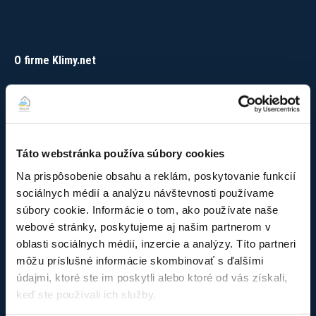
O firme Klimy.net
Sme tu pre Vás už viac ako 12 rokov, ak potrebujete
profesionálnu montáž alebo servis klimatizácií a tepelných
čerpadiel. Pôsobíme v Bratislavskom a Trnavskom kraji (iné
oblasti podľa dohody). Pridajte sa k našim spokojným
Táto webstránka používa súbory cookies
zákazníkom aj Vy. Sme Klimy.net – poradíme, namontujete a
staráme sa o Vaše zariadenie aj ďalšie roky.
Na prispôsobenie obsahu a reklám, poskytovanie funkcií
sociálnych médií a analýzu návštevnosti používame
Nie je firma ako firma – naše oprávnenia :
súbory cookie. Informácie o tom, ako používate naše
Oprávnenie technickej inšpekcie
webové stránky, poskytujeme aj našim partnerom v
Overenie odborných vedomostí
oblasti sociálnych médií, inzercie a analýzy. Títo partneri
Overenie odb. vedomostí – nad 25kg
môžu príslušné informácie skombinovať s ďalšími
Doklad o overení odb. vedomostí
údajmi, ktoré ste im poskytli alebo ktoré od vás získali,
Doklad o certifikácii TČ
keď ste používali ich služby.