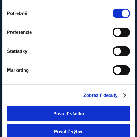
Náš tím v pracovnom nasadení
Výber
Potrebné
súhlasu
Preferencie
Štatistiky
Marketing
Zobraziť detaily
Povoliť všetko
Povoliť výber