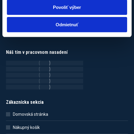
Oprávnenie technickej inšpekcie
Povoliť výber
Overenie odborných vedomostí
Overenie odb. vedomostí – nad 25kg
Odmietnuť
Doklad o overení odb. vedomostí
Doklad o certifikácii TČ
Náš tím v pracovnom nasadení
Zákaznícka sekcia
Domovská stránka
Nákupný košík