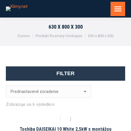
630 X 800 X 300
You are here:
Domov
Produkt Rozmery Vonkajsie
630 x 800 x 300
FILTER
Zobrazuje sa 6 výsledkov
Toshiba DAISEIKAI 10 White 2,5kW s montážou