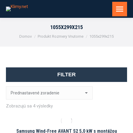
1055X299X215
You are here:
Domov
Produkt Rozmery Vnutorne
1055x299x215
FILTER
Zobrazujú sa 4 výsledky
Samsung Wind-Free AVANT S2 5,0 kW s montážou