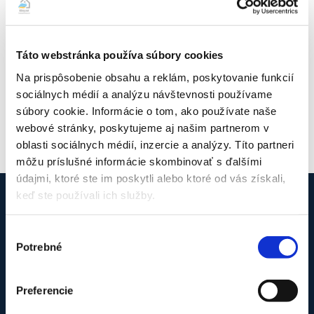
Táto webstránka používa súbory cookies
Samsung Wind-Free COMFORT S2 6,5 kW s montážou
Na prispôsobenie obsahu a reklám, poskytovanie funkcií
2639,00
€
sociálnych médií a analýzu návštevnosti používame
ZOBRAZIŤ DETAIL PRODUKTU
súbory cookie. Informácie o tom, ako používate naše
webové stránky, poskytujeme aj našim partnerom v
oblasti sociálnych médií, inzercie a analýzy. Títo partneri
môžu príslušné informácie skombinovať s ďalšími
údajmi, ktoré ste im poskytli alebo ktoré od vás získali,
keď ste používali ich služby.
Výber
O firme Klimy.net
Potrebné
súhlasu
Sme tu pre Vás už viac ako 12 rokov, ak potrebujete
profesionálnu montáž alebo servis klimatizácií a tepelných
Preferencie
čerpadiel. Pôsobíme v Bratislavskom a Trnavskom kraji (iné
oblasti podľa dohody). Pridajte sa k našim spokojným