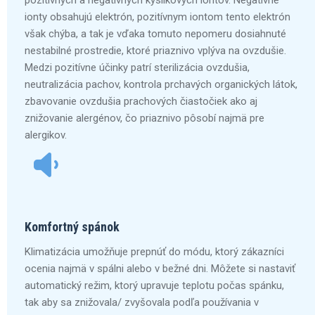
pozitívnych a negatívnych kyslíkových iontov. Negatívne
ionty obsahujú elektrón, pozitívnym iontom tento elektrón
však chýba, a tak je vďaka tomuto nepomeru dosiahnuté
nestabilné prostredie, ktoré priaznivo vplýva na ovzdušie.
Medzi pozitívne účinky patrí sterilizácia ovzdušia,
neutralizácia pachov, kontrola prchavých organických látok,
zbavovanie ovzdušia prachových čiastočiek ako aj
znižovanie alergénov, čo priaznivo pôsobí najmä pre
alergikov.
Komfortný spánok
Klimatizácia umožňuje prepnúť do módu, ktorý zákazníci
ocenia najmä v spálni alebo v bežné dni. Môžete si nastaviť
automatický režim, ktorý upravuje teplotu počas spánku,
tak aby sa znižovala/ zvyšovala podľa používania v