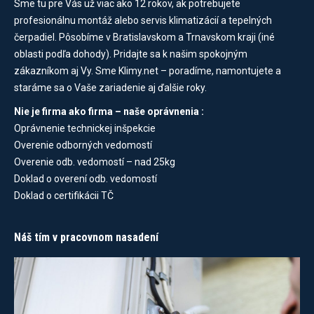
Sme tu pre Vás už viac ako 12 rokov, ak potrebujete
profesionálnu montáž alebo servis klimatizácií a tepelných
čerpadiel. Pôsobíme v Bratislavskom a Trnavskom kraji (iné
oblasti podľa dohody). Pridajte sa k našim spokojným
zákazníkom aj Vy. Sme Klimy.net – poradíme, namontujete a
staráme sa o Vaše zariadenie aj ďalšie roky.
Nie je firma ako firma – naše oprávnenia :
Oprávnenie technickej inšpekcie
Overenie odborných vedomostí
Overenie odb. vedomostí – nad 25kg
Doklad o overení odb. vedomostí
Doklad o certifikácii TČ
Náš tím v pracovnom nasadení