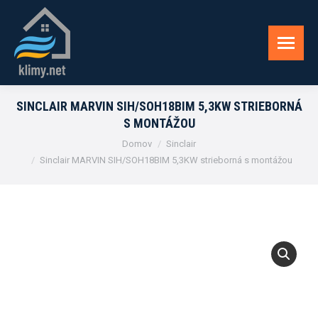
SINCLAIR MARVIN SIH/SOH18BIM 5,3KW STRIEBORNÁ
S MONTÁŽOU
You are here:
Domov
Sinclair
Sinclair MARVIN SIH/SOH18BIM 5,3KW strieborná s montážou