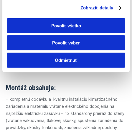
Nastaviteľný rozsah ohrevu 8-30 °C
Zobraziť detaily
Elegantný, skrytý LED displej na vnútornej jednotke
Turbo režim pre rýchly pocit chladu/tepla
Vyhrievaný rám vonkajšej jednotky
Povoliť všetko
Dverový ON/OFF kontakt
Odvod kondenzátu na obidve strany
Povoliť výber
Časovač, autoreštart a autodiagnostika
WiFi modul
Odmietnuť
Dálkový ovladač YAA1FB18 (WiFi)
Chladivo R32 – ekologické chladivo
Montáž obsahuje:
– kompletnú dodávku a kvalitnú inštaláciu klimatizačného
zariadenia a materiálu vrátane elektrického dopojenia na
najbližšiu elektrickú zásuvku – 1x štandardný prieraz do steny
(vrátane vákuovania, tlakovej skúšky, spustenia zariadenia do
prevádzky, skúšky funkčnosti, zaučenia základnej obsluhy,