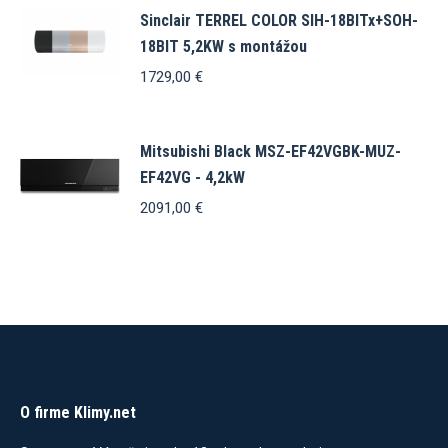
1550,00 €.
1480,00 €.
Sinclair TERREL COLOR SIH-18BITx+SOH-
18BIT 5,2KW s montážou
1729,00
€
Mitsubishi Black MSZ-EF42VGBK-MUZ-
EF42VG - 4,2kW
2091,00
€
O firme Klimy.net