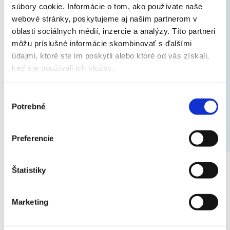
súbory cookie. Informácie o tom, ako používate naše
Protimrazová funkcia zabezpečuje, že klimatizáciu udržuje
webové stránky, poskytujeme aj našim partnerom v
teplotu v miestnosti na konštantných 8°C.
oblasti sociálnych médií, inzercie a analýzy. Títo partneri
môžu príslušné informácie skombinovať s ďalšími
údajmi, ktoré ste im poskytli alebo ktoré od vás získali,
keď ste používali ich služby.
Odvlhčovanie
Výber
Potrebné
Jednotka umožňuje samostatný režim odvlhčovania
súhlasu
vzduchu v miestnosti pre maximálny pocit pohodlia (napr.
pri častom sušení prádla v bytoch). Vlhkosť v miestnosti
Preferencie
sa zníži bez vplyvu na vnútornú teplotu v miestnosti.
Štatistiky
Ďalšie doplnkové funkcie:
Záručná doba 3 roky (s možnosťou predĺženia)
Marketing
Chladenie do – 15°C
Kúrenie do – 25°C