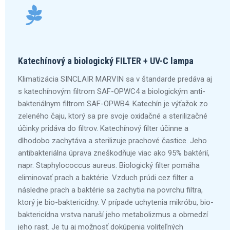
Katechínový a biologický FILTER + UV-C lampa
Klimatizácia SINCLAIR MARVIN sa v štandarde predáva aj
s katechínovým filtrom SAF-OPWC4 a biologickým anti-
bakteriálnym filtrom SAF-OPWB4. Katechín je výťažok zo
zeleného čaju, ktorý sa pre svoje oxidačné a sterilizačné
účinky pridáva do filtrov. Katechínový filter účinne a
dlhodobo zachytáva a sterilizuje prachové častice. Jeho
antibakteriálna úprava zneškodňuje viac ako 95% baktérií,
napr. Staphylococcus aureus. Biologický filter pomáha
eliminovať prach a baktérie. Vzduch prúdi cez filter a
následne prach a baktérie sa zachytia na povrchu filtra,
ktorý je bio-baktericídny. V prípade uchytenia mikróbu, bio-
baktericídna vrstva naruší jeho metabolizmus a obmedzí
jeho rast. Je tu aj možnosť dokúpenia voliteľných