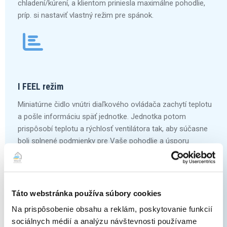
chladení/kúrení, a klientom priniesla maximálne pohodlie,
príp. si nastaviť vlastný režim pre spánok.
I FEEL režim
Miniatúrne čidlo vnútri diaľkového ovládača zachytí teplotu
a pošle informáciu späť jednotke. Jednotka potom
prispôsobí teplotu a rýchlosť ventilátora tak, aby súčasne
boli splnené podmienky pre Vaše pohodlie a úsporu
energie.
Táto webstránka používa súbory cookies
Na prispôsobenie obsahu a reklám, poskytovanie funkcií
Temperovanie na 8°C
sociálnych médií a analýzu návštevnosti používame