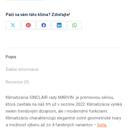
Páči sa vám táto klíma? Zdieľajte!
Share
Share
Share
Share
Share
on
on
on
on
on
X
Pinterest
Facebook
LinkedIn
WhatsApp
Popis
Ďalšie informácie
Recenzie (0)
Klimatizácia SINCLAIR rady MARVIN je prémiovou sériou,
ktorá zavítala na náš trh už v sezóne 2022. Klimatizácia vyniká
nielen trendovým dizajnom, ale i modernými funkciami.
Klimatizáciu charakterizujú elegantné ostré geometrické tvary
a možnosť výberu až zo 4 farebných variantov –
biela
,