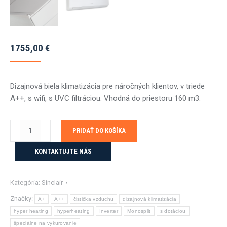
1755,00
€
Dizajnová biela klimatizácia pre náročných klientov, v triede
A++, s wifi, s UVC filtráciou. Vhodná do priestoru 160 m3.
množstvo
PRIDAŤ DO KOŠÍKA
Sinclair
MARVIN
KONTAKTUJTE NÁS
SIH/SOH18BIM
5,3KW
Kategória:
Sinclair
strieborná
s
Značky:
A+
A++
čistička vzduchu
dizajnová klimatizácia
montážou
hyper heating
hyperheating
Inverter
Monosplit
s dotáciou
špeciálne na vykurovanie