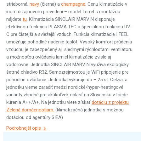
strieborná,
navy
(čierna) a
champagne
. Cenu klimatizácie v
inom dizajnovom prevedení – model Terrel s montážou
nájdete
tu
. Klimatizácia SINCLAIR MARVIN disponuje
efektívnou funkciou PLASMA TEC a špeciálnou funkciou UV-
C pre čistejší a sviežejší vzduch. Funkcia klimatizácie I FEEL
umožňuje pohodlné riadenie teplôt. Vysoký komfort prúdenia
vzduchu je zabezpečený aj siedmymi rýchlosťami ventilátoru
a možnosťou ovládania lamiel klimatizácie zvisle aj
vodorovne. Jednotka SINCLAIR MARVIN využíva ekologicky
šetrné chladivo R32. Samozrejmosťou je WiFi pripojenie pre
pohodlné ovládanie. Jednotka vykuruje do – 25 st. Celzia, a
jednotku vieme zaradiť medzi nordické/hyper-heatingové
varianty vhodné pre akúkoľvek oblasť na Slovensku v triede
kúrenia A++/A+. Na jednotku viete získať
dotáciu z projektu
Zelená domácnostiam.
(klimatizačná jednotka s možnou
dotáciou od agentúry SIEA)
Podrobnejší opis ↴