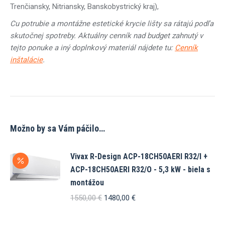
Trenčiansky, Nitriansky, Banskobystrický kraj),
Cu potrubie a montážne estetické krycie lišty sa rátajú podľa
skutočnej spotreby. Aktuálny cenník nad budget zahnutý v
tejto ponuke a iný doplnkový materiál nájdete tu:
Cenník
inštalácie
.
Možno by sa Vám páčilo…
Vivax R-Design ACP-18CH50AERI R32/I +
ACP-18CH50AERI R32/O - 5,3 kW - biela s
montážou
Pôvodná
Aktuálna
1550,00
€
1480,00
€
cena
cena
bola:
je: