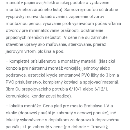
manuál v papierovej/elektronickej podobe a vystavenie
montážneho/záručného listu). Samozrejmosťou sú drobné
vysprávky muriva dosádrovaním, zapenenie otvorov
montážnou penou, vysávanie profi vysávačom počas vŕtania
otvorov pre minimalizovanie prašnosti, odstránenie
prípadných menších nečistôt.
V cene nie sú zahrnuté
stavebné úpravy ako maľovanie, stierkovanie, prieraz
jadrovým vrtom, plošina a pod.
– kompletné príslušenstvo a montážny materiál (klasická
konzola pre nástennú montáž vonkajšej jednotky alebo
podstavce, estetické krycie smotanové PVC lišty do 3 bm a
PVC príslušenstvo, kompletný kotviaci a spojovací materiál,
3bm Cu prepojovacieho potrubia 6/10/1 alebo 6/12/1,
komunikácie, kondenzovej hadice),
– lokalita montáže: Cena platí pre mesto Bratislava I-V a
okolie (dopravný paušál je zahrnutý v cenovej ponuke), iné
lokality vykonávame s doplatkom za dopravu k dopravnému
paušálu, kt. je zahrnutý v cene (po dohode – Trnavský,