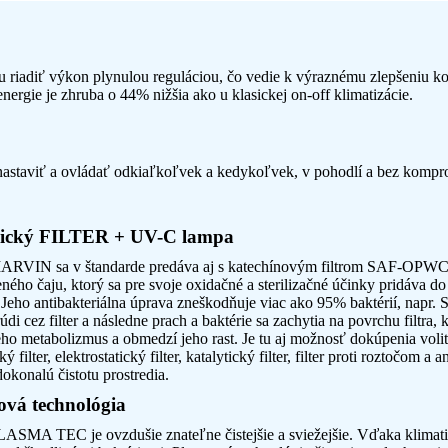
 riadiť výkon plynulou reguláciou, čo vedie k výraznému zlepšeniu komfo
energie je zhruba o 44% nižšia ako u klasickej on-off klimatizácie.
nastaviť a ovládať odkiaľkoľvek a kedykoľvek, v pohodlí a bez kompr
ogický FILTER + UV-C lampa
RVIN sa v štandarde predáva aj s katechínovým filtrom SAF-OPWC4
ného čaju, ktorý sa pre svoje oxidačné a sterilizačné účinky pridáva do
e. Jeho antibakteriálna úprava zneškodňuje viac ako 95% baktérií, napr.
di cez filter a následne prach a baktérie sa zachytia na povrchu filtra,
jeho metabolizmus a obmedzí jeho rast. Je tu aj možnosť dokúpenia volit
ký filter, elektrostatický filter, katalytický filter, filter proti roztočom 
konalú čistotu prostredia.
vá technológia
LASMA TEC je ovzdušie znateľne čistejšie a sviežejšie. Vďaka klimat