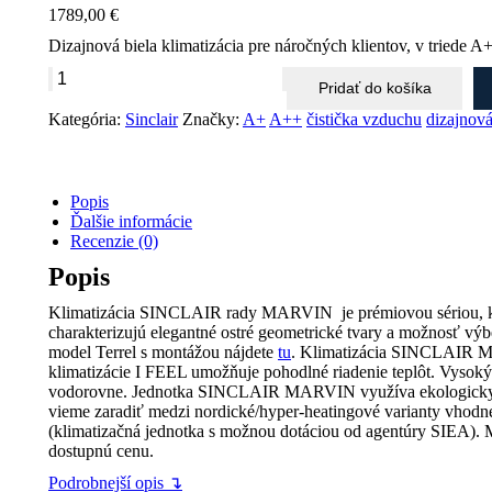
1789,00
€
Dizajnová biela klimatizácia pre náročných klientov, v triede A
množstvo
Pridať do košíka
Sinclair
MARVIN
Kategória:
Sinclair
Značky:
A+
A++
čistička vzduchu
dizajnová
SIH/SOH18BIM
5,3KW
biela
s
Popis
montážou
Ďalšie informácie
Recenzie (0)
Popis
Klimatizácia SINCLAIR rady MARVIN je prémiovou sériou, ktorá
charakterizujú elegantné ostré geometrické tvary a možnosť výb
model Terrel s montážou nájdete
tu
. Klimatizácia SINCLAIR MA
klimatizácie I FEEL umožňuje pohodlné riadenie teplôt. Vysoký
vodorovne. Jednotka SINCLAIR MARVIN využíva ekologicky šetr
vieme zaradiť medzi nordické/hyper-heatingové varianty vhodn
(klimatizačná jednotka s možnou dotáciou od agentúry SIEA
dostupnú cenu.
Podrobnejší opis ↴