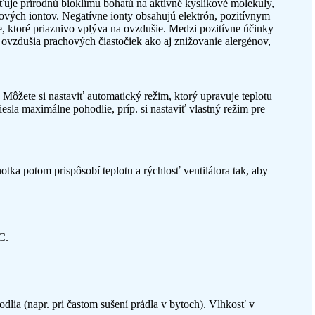
sťuje prírodnú bioklímu bohatú na aktivné kyslíkové molekuly,
ových iontov. Negatívne ionty obsahujú elektrón, pozitívnym
e, ktoré priaznivo vplýva na ovzdušie. Medzi pozitívne účinky
e ovzdušia prachových čiastočiek ako aj znižovanie alergénov,
Môžete si nastaviť automatický režim, ktorý upravuje teplotu
esla maximálne pohodlie, príp. si nastaviť vlastný režim pre
otka potom prispôsobí teplotu a rýchlosť ventilátora tak, aby
C.
lia (napr. pri častom sušení prádla v bytoch). Vlhkosť v