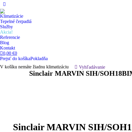
Facebook
page
Klimatizácie
opens
Tepelné čerpadlá
in
Služby
Akcia!
new
Referencie
window
Blog
Kontakt
0,00
€
0
Prejsť do košíka
Pokladňa
V košíku nemáte žiadnu klimatizáciu
Hľadanie:
Vyhľadávanie
Sinclair MARVIN SIH/SOH18BIM
Sinclair MARVIN SIH/SOH18