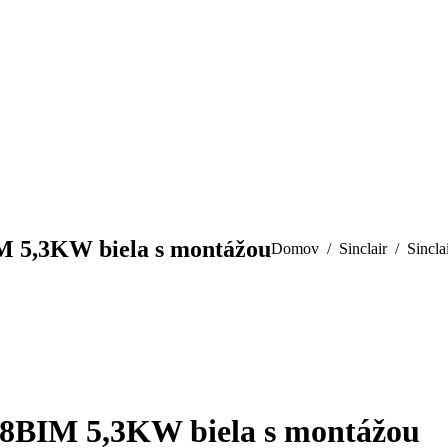
 5,3KW biela s montážou
You are here:
Domov
Sinclair
Sincl
BIM 5,3KW biela s montážou