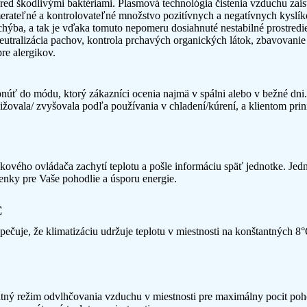
pred škodlivými baktériami. Plasmová technológia čistenia vzduchu zai
erateľné a kontrolovateľné množstvo pozitívnych a negatívnych kyslík
chýba, a tak je vďaka tomuto nepomeru dosiahnuté nestabilné prostredi
, neutralizácia pachov, kontrola prchavých organických látok, zbavovani
re alergikov.
núť do módu, ktorý zákazníci ocenia najmä v spálni alebo v bežné dni. 
ižovala/ zvyšovala podľa používania v chladení/kúrení, a klientom prini
ľkového ovládača zachytí teplotu a pošle informáciu späť jednotke. Jedn
enky pre Vaše pohodlie a úsporu energie.
C
ečuje, že klimatizáciu udržuje teplotu v miestnosti na konštantných 8°
ný režim odvlhčovania vzduchu v miestnosti pre maximálny pocit pohod