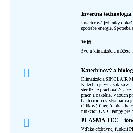
Invertná technológia
Inverterové jednotky dokážu
spotrebe energie. Spotreba 
Wifi
Svoju klimatizáciu môžete 
Katechínový a biol
Klimatizácia SINCLAIR MA
Katechín je výťažok zo zele
sterilizuje prachové častic
prach a baktérie. Vzduch prú
baktericídna vrstva naruší 
uhlíkový filter, fotokatalytic
funkciou UV-C lampy pre do
PLASMA TEC – ióno
Vďaka efektívnej funkcii P