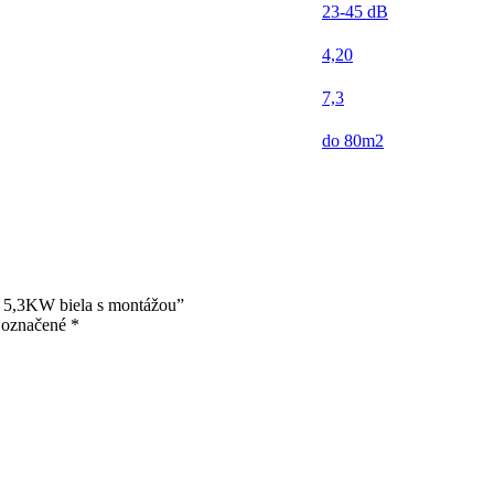
23-45 dB
4,20
7,3
do 80m2
 5,3KW biela s montážou”
ú označené
*