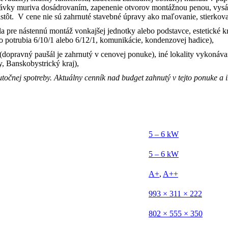
ávky muriva dosádrovaním, zapenenie otvorov montážnou penou, vysáv
stôt.
V cene nie sú zahrnuté stavebné úpravy ako maľovanie, stierkova
la pre nástennú montáž vonkajšej jednotky alebo podstavce, estetické 
o potrubia 6/10/1 alebo 6/12/1, komunikácie, kondenzovej hadice),
ie (dopravný paušál je zahrnutý v cenovej ponuke), iné lokality vykoná
, Banskobystrický kraj),
kutočnej spotreby. Aktuálny cenník nad budget zahnutý v tejto ponuke a 
5 – 6 kW
5 – 6 kW
A+
,
A++
993 × 311 × 222
802 × 555 × 350