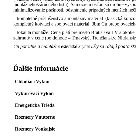
montážneho/záručného listu). Samozrejmosťou sú drobné vyspr
minimalizovanie prašnosti, odstránenie prípadných menších neči
– kompletné príslušenstvo a montážny materiál (klasická konzo
kompletný kotviaci a spojovací materiál, 3bm Cu prepojovacieh
– lokalita montáže: Cena platí pre mesto Bratislava I-V a okol
zahrnutý v cene (po dohode – Trnavský, Trenčiansky, Nitriansky
Cu potrubie a montážne estetické krycie lišty sa rátajú podľa s
Ďalšie informácie
Chladiaci Vykon
Vykurovaci Vykon
Energeticka Trieda
Rozmery Vnutorne
Rozmery Vonkajsie