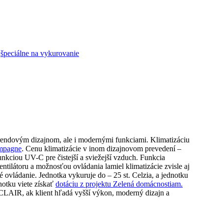
špeciálne na vykurovanie
rendovým dizajnom, ale i modernými funkciami. Klimatizáciu
mpagne
. Cenu klimatizácie v inom dizajnovom prevedení –
iou UV-C pre čistejší a sviežejší vzduch. Funkcia
ilátoru a možnosťou ovládania lamiel klimatizácie zvisle aj
ládanie. Jednotka vykuruje do – 25 st. Celzia, a jednotku
otku viete získať
dotáciu z projektu Zelená domácnostiam.
CLAIR, ak klient hľadá vyšší výkon, moderný dizajn a