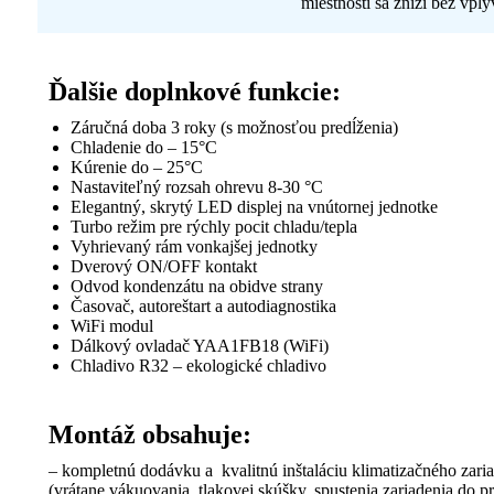
miestnosti sa zníži bez vply
Ďalšie doplnkové funkcie:
Záručná doba 3 roky (s možnosťou predĺženia)
Chladenie do – 15°C
Kúrenie do – 25°C
Nastaviteľný rozsah ohrevu 8-30 °C
Elegantný, skrytý LED displej na vnútornej jednotke
Turbo režim pre rýchly pocit chladu/tepla
Vyhrievaný rám vonkajšej jednotky
Dverový ON/OFF kontakt
Odvod kondenzátu na obidve strany
Časovač, autoreštart a autodiagnostika
WiFi modul
Dálkový ovladač YAA1FB18 (WiFi)
Chladivo R32 – ekologické chladivo
Montáž obsahuje:
– kompletnú dodávku a kvalitnú inštaláciu klimatizačného zariad
(vrátane vákuovania, tlakovej skúšky, spustenia zariadenia do 