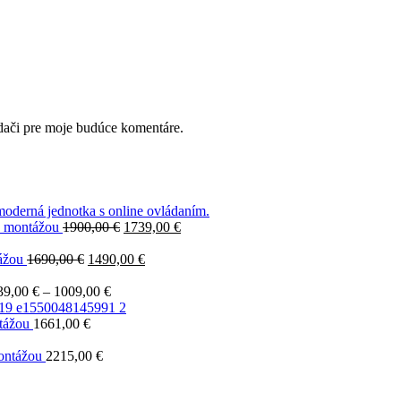
dači pre moje budúce komentáre.
Pôvodná
Aktuálna
s montážou
1900,00
€
1739,00
€
cena
cena
Pôvodná
bola:
Aktuálna
je:
ážou
1690,00
€
1490,00
€
cena
1900,00 €.
cena
1739,00 €.
bola:
Price
je:
39,00
€
–
1009,00
€
1690,00 €.
range:
1490,00 €.
339,00 €
tážou
1661,00
€
through
1009,00 €
ntážou
2215,00
€