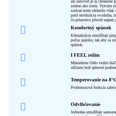
ale zároveň je aj chránené 
známe ako ionty. Vytvára m
iontom tento elektrón však 
patrí sterilizácia ovzdušia
čo priaznivo pôsobí najmä p
Komfortný spánok
Klimatizácia umožňuje prep
počas spánku, tak aby sa zn
spánok.
I FEEL režim
Miniatúrne čidlo vnútri dia
súčasne boli splnené podmi
Temperovanie na 8°
Protimrazová funkcia zabezp
Odvlhčovanie
Jednotka umožňuje samostat