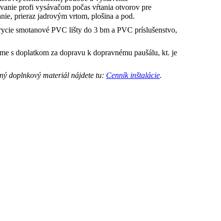
anie profi vysávačom počas vŕtania otvorov pre
nie, prieraz jadrovým vrtom, plošina a pod.
krycie smotanové PVC lišty do 3 bm a PVC príslušenstvo,
vame s doplatkom za dopravu k dopravnému paušálu, kt. je
iný doplnkový materiál nájdete tu:
Cenník inštalácie
.