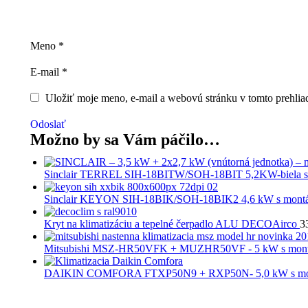
Meno
*
E-mail
*
Uložiť moje meno, e-mail a webovú stránku v tomto prehlia
Odoslať
Možno by sa Vám páčilo…
Sinclair TERREL SIH-18BITW/SOH-18BIT 5,2KW-biela 
Sinclair KEYON SIH-18BIK/SOH-18BIK2 4,6 kW s mont
Kryt na klimatizáciu a tepelné čerpadlo ALU DECOAirco
3
Tento
produkt
Mitsubishi MSZ-HR50VFK + MUZHR50VF - 5 kW s mon
má
viacero
DAIKIN COMFORA FTXP50N9 + RXP50N- 5,0 kW s mo
variantov.
Možnosti