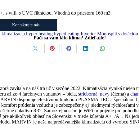
++, s wifi, s UVC filtráciou. Vhodná do priestoru 160 m3.
Kontaktujte nás
 klimatizácia
hyper heating
hyperheating
Inverter
Monosplit
s dotáciou
Páči sa vám táto klíma? Zdieľajte!
Share
Share
Share
Share
Share
on
on
on
on
on
X
Pinterest
Facebook
LinkedIn
WhatsApp
 zavítala na náš trh už v sezóne 2022. Klimatizácia vyniká nielen t
eru až zo 4 farebných variantov – biela,
strieborná
,
navy
(čierna) a
cha
RVIN disponuje efektívnou funkciou PLASMA TEC a špeciálnou funkc
 komfort prúdenia vzduchu je zabezpečený aj siedmymi rýchlosťami vent
né chladivo R32. Samozrejmosťou je WiFi pripojenie pre pohodlné ov
é pre akúkoľvek oblasť na Slovensku v triede kúrenia A++/A+. Na jedn
). Model MARVIN
je naša najpredávanejšia klimatizácia od výrobcu SIN