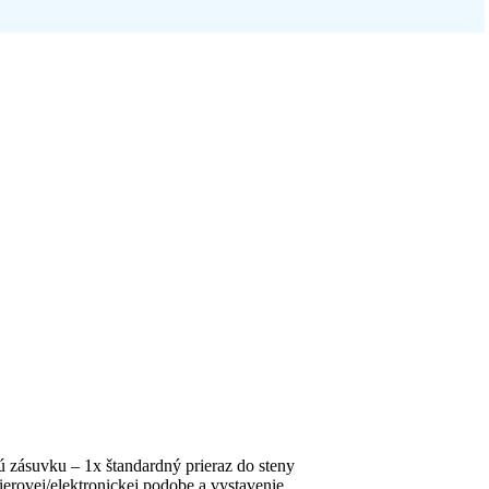
kú zásuvku – 1x štandardný prieraz do steny
ierovej/elektronickej podobe a vystavenie