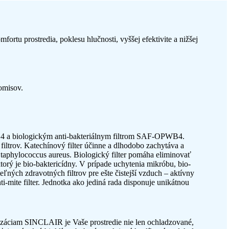
rtu prostredia, poklesu hlučnosti, vyššej efektivite a nižšej
omisov.
 a biologickým anti-bakteriálnym filtrom SAF-OPWB4.
 filtrov. Katechínový filter účinne a dlhodobo zachytáva a
 Staphylococcus aureus. Biologický filter pomáha eliminovať
 ktorý je bio-baktericídny. V prípade uchytenia mikróbu, bio-
eľných zdravotných filtrov pre ešte čistejší vzduch – aktívny
a anti-mite filter. Jednotka ako jediná rada disponuje unikátnou
izáciam SINCLAIR je Vaše prostredie nie len ochladzované,