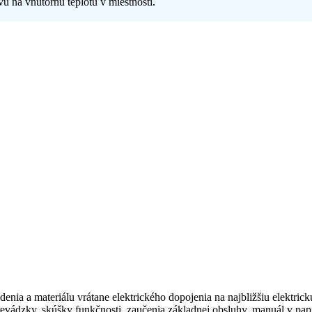
vu na vnútornú teplotu v miestnosti.
enia a materiálu vrátane elektrického dopojenia na najbližšiu elektric
prevádzky, skúšky funkčnosti, zaučenia základnej obsluhy, manuál v pap