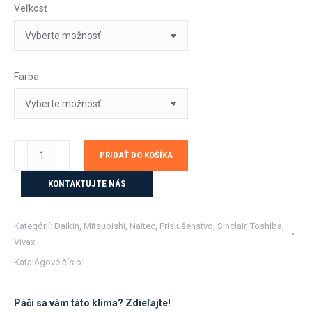
Veľkosť
Farba
množstvo
PRIDAŤ DO KOŠÍKA
Kryt
na
KONTAKTUJTE NÁS
klimatizáciu
a
Kategórií:
Daikin
,
Mitsubishi
,
Naitec
,
Príslušenstvo
,
Sinclair
,
Toshiba
,
tepelné
Vivax
čerpadlo
Katalógové číslo:
-
ALU
DECOAirco
Páči sa vám táto klíma? Zdieľajte!