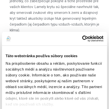
jednotky, čo zabezpečuje pokojné a tiché prostredie pre
vašich klientov. Lamely krytu sú špeciálne navrhnuté tak,
aby smerovali zvukové vlny smerom k zemi a dizajnový
kryt taktiež akusticky izoluje hluk generovaný tepelným
čerpadlom (aj čerpadlom typu vzduch-vzduch, ktorým je
klíma).
Ochrana:
Kryty sú vyrobené z odolných materiálov, ktoré
poskytujú spoľahlivú ochranu vonkajšej jednotky pred
nepriaznivými poveternostnými podmienkami,
vandalizmom a pod.
Táto webstránka používa súbory cookies
Rýchla montáž:
Kryt sa dá položiť na zem alebo zavesiť
Na prispôsobenie obsahu a reklám, poskytovanie funkcií
na stenu, v závislosti od umiestnenia vašej vonkajšej
sociálnych médií a analýzu návštevnosti používame
jednotky. V prípade umiestnenia do výšky je potrebné
súbory cookie. Informácie o tom, ako používate naše
dokúpiť ku krytu aj spodný kryt (spodnú časť) v dizajne
webové stránky, poskytujeme aj našim partnerom v
celého krytu.
oblasti sociálnych médií, inzercie a analýzy. Títo partneri
Dizajn:
Moderný a elegantný dizajn krytov prispieva k
môžu príslušné informácie skombinovať s ďalšími
estetickému zlepšeniu exteriéru budov a obydlí, čím sa
údajmi, ktoré ste im poskytli alebo ktoré od vás získali,
zvyšuje ich atraktivita. V ponuke
máme 2 základná
keď ste používali ich služby.
farebné varianty
v rovnakej cene
v krémovej bielej farbe