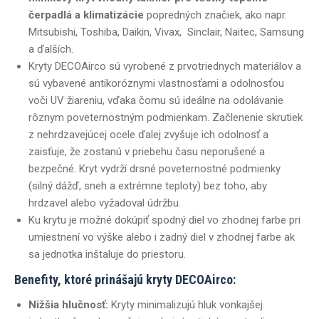
čerpadlá a klimatizácie
popredných značiek, ako napr.
Mitsubishi, Toshiba, Daikin, Vivax, Sinclair, Naitec, Samsung
a ďalších.
Kryty DECOAirco sú vyrobené z prvotriednych materiálov a
sú vybavené antikoróznymi vlastnosťami a odolnosťou
voči UV žiareniu, vďaka čomu sú ideálne na odolávanie
rôznym poveternostným podmienkam. Začlenenie skrutiek
z nehrdzavejúcej ocele ďalej zvyšuje ich odolnosť a
zaisťuje, že zostanú v priebehu času neporušené a
bezpečné. Kryt vydrží drsné poveternostné podmienky
(silný dážď, sneh a extrémne teploty) bez toho, aby
hrdzavel alebo vyžadoval údržbu.
Ku krytu je možné dokúpiť spodný diel vo zhodnej farbe pri
umiestnení vo výške alebo i zadný diel v zhodnej farbe ak
sa jednotka inštaluje do priestoru.
Benefity, ktoré prinášajú kryty DECOAirco:
Nižšia hlučnosť:
Kryty minimalizujú hluk vonkajšej