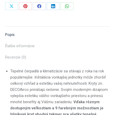
Share
Share
Share
Share
Share
on
on
on
on
on
X
Pinterest
Facebook
LinkedIn
WhatsApp
Popis
Ďalšie informácie
Recenzie (0)
Tepelné čerpadlá a klimatizácie sa stávajú z roka na rok
populárnejšie. Inštalácia vonkajšej jednotky môže zhoršiť
celkový vzhľad a estetiku vašej nehnuteľnosti. Kryty zn.
DECOAirco prinášajú riešenie. Svojím moderným dizajnom
vylepšia estetiku vášho vonkajšieho priestoru a prinesú
mnohé benefity aj Vášmu zariadeniu.
Vďaka rôznym
dostupným veľkostiam a 9 farebným možnostiam je
hliníkový kryt vhodný takmer pre všetky tepelné