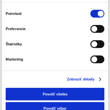
(RAL9010) alebo antracitovej tmavej farbe (RAL7016).
Výber
Aj iné farebné prevedenia podľa objednávky za
Potrebné
súhlasu
doplatok:
RAL1015 – Svetlá slonovinová/
RAL 7022 –
Sivá/ RAL7035 – Svetlošedá/ RAL7037 – Prachovo šedá/
RAL8003 – Hlinovo hnedá/ RAL 8012 – Červeno-hnedá/
Preferencie
RAL 9005 – Tmavo čierna)
Objednávku veľkosti krytu M-XXL (mimo S) zrealizujete
Štatistiky
pomocou
kontaktného formulára
.
Cena sa líši v závislosti od veľkosti a farby krytu.
Marketing
Zobraziť detaily
Možno by sa Vám páčilo…
Povoliť všetko
DAIKIN COMFORA FTXP35N9 + RXP35N -
Povoliť výber