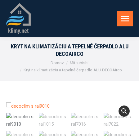
KRYT NA KLIMATIZÁCIU A TEPELNÉ ČERPADLO ALU
DECOAIRCO
You are here:
Domov
Mitsubishi
Kryt na klimatizáciu a tepelné čerpadlo ALU DECOAirco