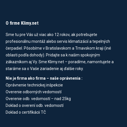
variantov.
Možnosti
si
môžete
O firme Klimy.net
vybrať
Sme tu pre Vás už viac ako 12 rokov, ak potrebujete
na
profesionálnu montáž alebo servis klimatizácií a tepelných
stránke
čerpadiel. Pôsobíme v Bratislavskom a Trnavskom kraji (iné
produktu.
oblasti podľa dohody). Pridajte sa k našim spokojným
zákazníkom aj Vy. Sme Klimy.net – poradíme, namontujete a
staráme sa o Vaše zariadenie aj ďalšie roky.
Nie je firma ako firma – naše oprávnenia :
Oprávnenie technickej inšpekcie
Overenie odborných vedomostí
Overenie odb. vedomostí – nad 25kg
Doklad o overení odb. vedomostí
Doklad o certifikácii TČ