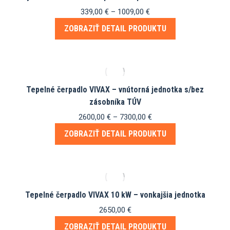
Price
339,00
€
–
1009,00
€
range:
ZOBRAZIŤ DETAIL PRODUKTU
339,00 €
through
Tento
1009,00 €
produkt
má
Tepelné čerpadlo VIVAX – vnútorná jednotka s/bez
viacero
zásobníka TÚV
variantov.
Price
2600,00
€
–
7300,00
€
Možnosti
range:
si
ZOBRAZIŤ DETAIL PRODUKTU
2600,00 €
môžete
through
vybrať
Tento
7300,00 €
na
produkt
stránke
má
produktu.
Tepelné čerpadlo VIVAX 10 kW – vonkajšia jednotka
viacero
2650,00
€
variantov.
Možnosti
ZOBRAZIŤ DETAIL PRODUKTU