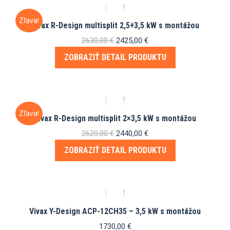
Zľava!
Vivax R-Design multisplit 2,5+3,5 kW s montážou
Pôvodná
Aktuálna
2630,00
€
2425,00
€
cena
cena
ZOBRAZIŤ DETAIL PRODUKTU
bola:
je:
2630,00 €.
2425,00 €.
Zľava!
Vivax R-Design multisplit 2×3,5 kW s montážou
Pôvodná
Aktuálna
2620,00
€
2440,00
€
cena
cena
ZOBRAZIŤ DETAIL PRODUKTU
bola:
je:
2620,00 €.
2440,00 €.
Vivax Y-Design ACP-12CH35 – 3,5 kW s montážou
1730,00
€