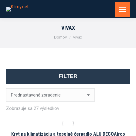
VIVAX
You are here:
Domov
Vivax
FILTER
Zobrazuje sa 27 výsledkov
Kryt na klimatizáciu a tepelné čerpadlo ALU DECOAirco