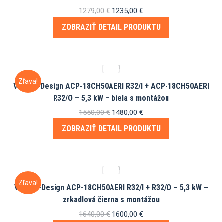
Pôvodná
Aktuálna
1279,00
€
1235,00
€
cena
cena
ZOBRAZIŤ DETAIL PRODUKTU
bola:
je:
1279,00 €.
1235,00 €.
Zľava!
Vivax R-Design ACP-18CH50AERI R32/I + ACP-18CH50AERI
R32/O – 5,3 kW – biela s montážou
Pôvodná
Aktuálna
1550,00
€
1480,00
€
cena
cena
ZOBRAZIŤ DETAIL PRODUKTU
bola:
je:
1550,00 €.
1480,00 €.
Zľava!
Vivax R-Design ACP-18CH50AERI R32/I + R32/O – 5,3 kW –
zrkadlová čierna s montážou
Pôvodná
Aktuálna
1640,00
€
1600,00
€