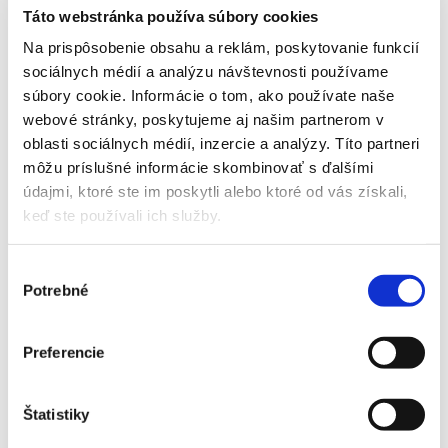
Táto webstránka používa súbory cookies
Zľava!
Vivax R-Design ACP-09CH25AERI R32/I + ACP-09CH25AERI
Na prispôsobenie obsahu a reklám, poskytovanie funkcií
R32/O – 2,6 kW – biela s montážou
sociálnych médií a analýzu návštevnosti používame
súbory cookie. Informácie o tom, ako používate naše
Pôvodná
Aktuálna
1200,00
€
1170,00
€
webové stránky, poskytujeme aj našim partnerom v
cena
cena
ZOBRAZIŤ DETAIL PRODUKTU
oblasti sociálnych médií, inzercie a analýzy. Títo partneri
bola:
je:
môžu príslušné informácie skombinovať s ďalšími
1200,00 €.
1170,00 €.
údajmi, ktoré ste im poskytli alebo ktoré od vás získali,
keď ste používali ich služby.
Vivax R-Design ACP-09CH25AERI R32/I + ACP-09CH25AERI
Výber
R32/O – 2,6 kW – strieborná s montážou
Potrebné
súhlasu
1195,00
€
ZOBRAZIŤ DETAIL PRODUKTU
Preferencie
Štatistiky
Zľava!