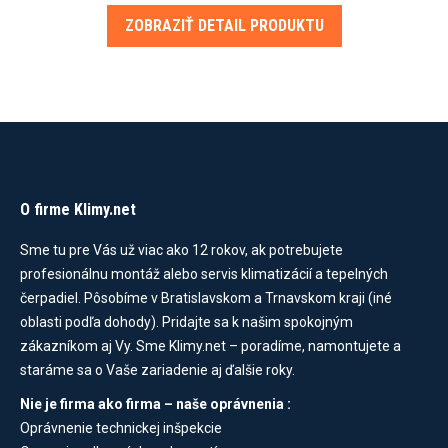
ZOBRAZIŤ DETAIL PRODUKTU
O firme Klimy.net
Sme tu pre Vás už viac ako 12 rokov, ak potrebujete
profesionálnu montáž alebo servis klimatizácií a tepelných
čerpadiel. Pôsobíme v Bratislavskom a Trnavskom kraji (iné
oblasti podľa dohody). Pridajte sa k našim spokojným
zákazníkom aj Vy. Sme Klimy.net – poradíme, namontujete a
staráme sa o Vaše zariadenie aj ďalšie roky.
Nie je firma ako firma – naše oprávnenia :
Oprávnenie technickej inšpekcie