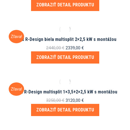
cena
cena
ZOBRAZIŤ DETAIL PRODUKTU
bola:
je:
1640,00 €.
1600,00 €.
Zľava!
Vivax R-Design biela multisplit 2×2,5 kW s montážou
Pôvodná
Aktuálna
2440,00
€
2339,00
€
cena
cena
ZOBRAZIŤ DETAIL PRODUKTU
bola:
je:
2440,00 €.
2339,00 €.
Zľava!
Vivax R-Design multisplit 1×3,5+2×2,5 kW s montážou
Pôvodná
Aktuálna
3250,00
€
3120,00
€
cena
cena
ZOBRAZIŤ DETAIL PRODUKTU
bola:
je:
3250,00 €.
3120,00 €.