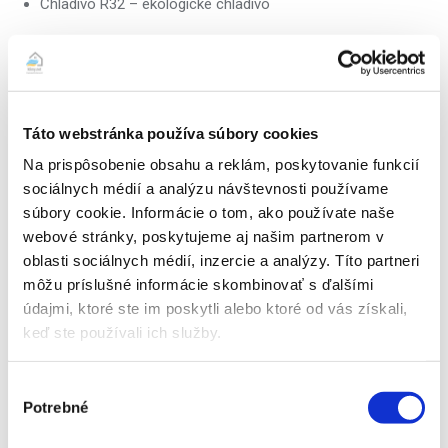
Chladivo R32 – ekologické chladivo
Montáž obsahuje:
– kompletnú dodávku a kvalitnú inštaláciu klimatizačného
zariadenia a materiálu vrátane elektrického dopojenia na
Táto webstránka používa súbory cookies
najbližšiu elektrickú zásuvku – 1x štandardný prieraz do steny
Na prispôsobenie obsahu a reklám, poskytovanie funkcií
(vrátane vákuovania, tlakovej skúšky, spustenia zariadenia do
sociálnych médií a analýzu návštevnosti používame
prevádzky, skúšky funkčnosti, zaučenia základnej obsluhy,
súbory cookie. Informácie o tom, ako používate naše
manuál v papierovej/elektronickej podobe a vystavenie
webové stránky, poskytujeme aj našim partnerom v
montážneho/záručného listu). Samozrejmosťou sú drobné
oblasti sociálnych médií, inzercie a analýzy. Títo partneri
vysprávky muriva dosádrovaním, zapenenie otvorov
môžu príslušné informácie skombinovať s ďalšími
montážnou penou, vysávanie profi vysávačom počas vŕtania
údajmi, ktoré ste im poskytli alebo ktoré od vás získali,
otvorov pre minimalizovanie prašnosti, odstránenie
keď ste používali ich služby.
prípadných menších nečistôt.
V cene nie sú zahrnuté
stavebné úpravy ako maľovanie, stierkovanie, prieraz
Výber
jadrovým vrtom, plošina a pod.
Potrebné
súhlasu
– kompletné príslušenstvo a montážny materiál (klasická