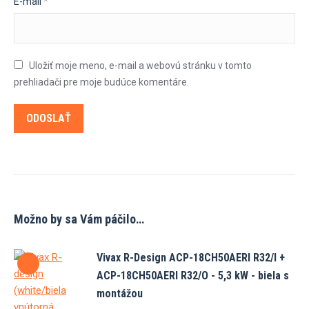
E-mail
*
Uložiť moje meno, e-mail a webovú stránku v tomto
prehliadači pre moje budúce komentáre.
Možno by sa Vám páčilo…
Vivax R-Design ACP-18CH50AERI R32/I +
ACP-18CH50AERI R32/O - 5,3 kW - biela s
montážou