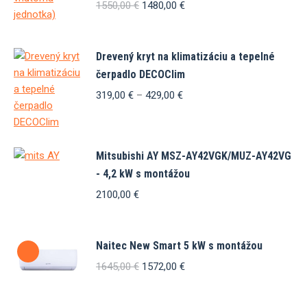
Pôvodná
Aktuálna
1550,00
€
1480,00
€
cena
cena
bola:
je:
1550,00 €.
1480,00 €.
Drevený kryt na klimatizáciu a tepelné
čerpadlo DECOClim
Price
319,00
€
–
429,00
€
range:
319,00 €
Tento
through
produkt
Mitsubishi AY MSZ-AY42VGK/MUZ-AY42VG
429,00 €
má
- 4,2 kW s montážou
viacero
variantov.
2100,00
€
Možnosti
si
môžete
Naitec New Smart 5 kW s montážou
vybrať
Pôvodná
Aktuálna
1645,00
€
1572,00
€
na
cena
cena
stránke
bola:
je: