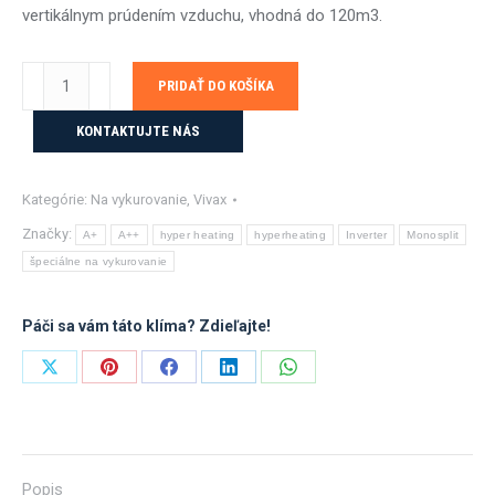
vertikálnym prúdením vzduchu, vhodná do 120m3.
množstvo
PRIDAŤ DO KOŠÍKA
Vivax
N-
KONTAKTUJTE NÁS
Design
5,2
Kategórie:
Na vykurovanie
,
Vivax
kW
biela
Značky:
A+
A++
hyper heating
hyperheating
Inverter
Monosplit
s
špeciálne na vykurovanie
montážou
Páči sa vám táto klíma? Zdieľajte!
Share
Share
Share
Share
Share
on
on
on
on
on
X
Pinterest
Facebook
LinkedIn
WhatsApp
Popis