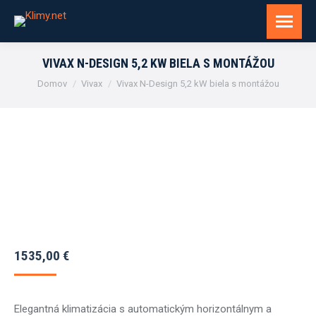
VIVAX N-DESIGN 5,2 KW BIELA S MONTÁŽOU
You are here:
Domov
Vivax
Vivax N-Design 5,2 kW biela s montážou
1535,00
€
Elegantná klimatizácia s automatickým horizontálnym a