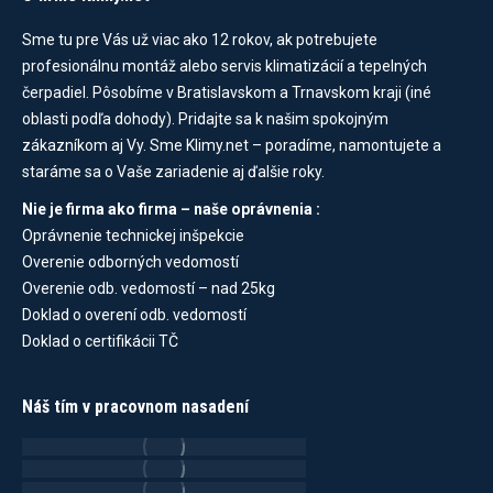
Sme tu pre Vás už viac ako 12 rokov, ak potrebujete
profesionálnu montáž alebo servis klimatizácií a tepelných
čerpadiel. Pôsobíme v Bratislavskom a Trnavskom kraji (iné
oblasti podľa dohody). Pridajte sa k našim spokojným
zákazníkom aj Vy. Sme Klimy.net – poradíme, namontujete a
staráme sa o Vaše zariadenie aj ďalšie roky.
Nie je firma ako firma – naše oprávnenia :
Oprávnenie technickej inšpekcie
Overenie odborných vedomostí
Overenie odb. vedomostí – nad 25kg
Doklad o overení odb. vedomostí
Doklad o certifikácii TČ
Náš tím v pracovnom nasadení