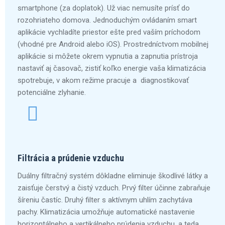
smartphone (za doplatok). Už viac nemusíte prísť do
rozohriateho domova. Jednoduchým ovládaním smart
aplikácie vychladíte priestor ešte pred vaším príchodom
(vhodné pre Android alebo iOS). Prostredníctvom mobilnej
aplikácie si môžete okrem vypnutia a zapnutia prístroja
nastaviť aj časovač, zistiť koľko energie vaša klimatizácia
spotrebuje, v akom režime pracuje a diagnostikovať
potenciálne zlyhanie.
Filtrácia a prúdenie vzduchu
Duálny filtračný systém dôkladne eliminuje škodlivé látky a
zaisťuje čerstvý a čistý vzduch. Prvý filter účinne zabraňuje
šíreniu častíc. Druhý filter s aktívnym uhlím zachytáva
pachy. Klimatizácia umožňuje automatické nastavenie
horizontálneho a vertikálneho prúdenia vzduchu, a teda