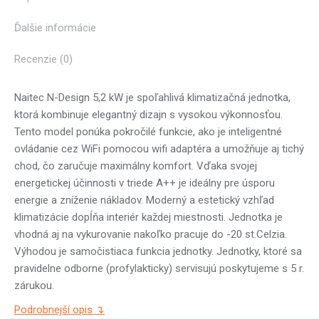
Ďalšie informácie
Recenzie (0)
Naitec N-Design 5,2 kW je spoľahlivá klimatizačná jednotka,
ktorá kombinuje elegantný dizajn s vysokou výkonnosťou.
Tento model ponúka pokročilé funkcie, ako je inteligentné
ovládanie cez WiFi pomocou wifi adaptéra a umožňuje aj tichý
chod, čo zaručuje maximálny komfort. Vďaka svojej
energetickej účinnosti v triede A++ je ideálny pre úsporu
energie a zníženie nákladov. Moderný a estetický vzhľad
klimatizácie dopĺňa interiér každej miestnosti. Jednotka je
vhodná aj na vykurovanie nakoľko pracuje do -20 st.Celzia.
Výhodou je samočistiaca funkcia jednotky. Jednotky, ktoré sa
pravidelne odborne (profylakticky) servisujú poskytujeme s 5 r.
zárukou.
Podrobnejší opis ↴