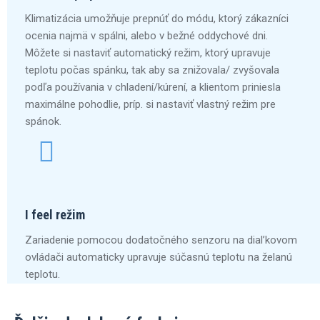
Klimatizácia umožňuje prepnúť do módu, ktorý zákazníci
ocenia najmä v spálni, alebo v bežné oddychové dni.
Môžete si nastaviť automatický režim, ktorý upravuje
teplotu počas spánku, tak aby sa znižovala/ zvyšovala
podľa používania v chladení/kúrení, a klientom priniesla
maximálne pohodlie, príp. si nastaviť vlastný režim pre
spánok.
I feel režim
Zariadenie pomocou dodatočného senzoru na
dial’kovom
ovládači automaticky upravuje súčasnú
teplotu na želanú
teplotu.