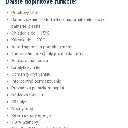
Ďalšie doplnkové funkcie:
Prachový filter
Samočistenie – táto funkcia napomáha eliminovať
baktérie, plesne
Chladenie do – 15°C
Kúrenie do – 20°C
Autodiagnostika porúch systému
Turbo režim pre rýchly pocit chladu/tepla
Antikorózna úprava
Katalytický filter
Ochranný kryt ventilu
Inteligentné odmrazovanie
Prevádzka pri nízkom napätí
Núdzová funkcia
R32 plyn
Nočný mód
Režim úspory energie
1,0 W Standby