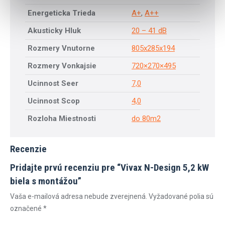
Energeticka Trieda
A+
,
A++
Akusticky Hluk
20 – 41 dB
Rozmery Vnutorne
805x285x194
Rozmery Vonkajsie
720×270×495
Ucinnost Seer
7,0
Ucinnost Scop
4,0
Rozloha Miestnosti
do 80m2
Recenzie
Pridajte prvú recenziu pre “Vivax N-Design 5,2 kW
biela s montážou”
Vaša e-mailová adresa nebude zverejnená.
Vyžadované polia sú
označené
*