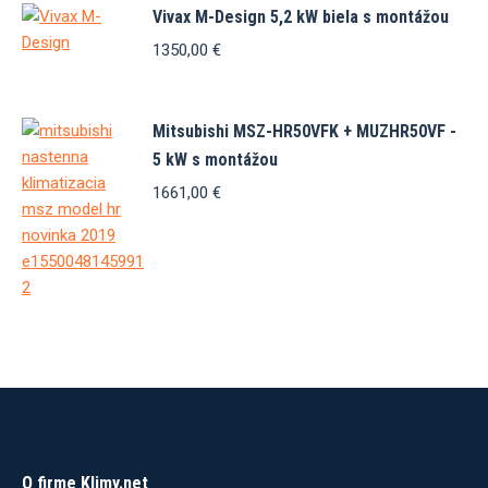
produktu.
1645,00 €.
1572,00 €.
Vivax M-Design 5,2 kW biela s montážou
1350,00
€
Mitsubishi MSZ-HR50VFK + MUZHR50VF -
5 kW s montážou
1661,00
€
O firme Klimy.net