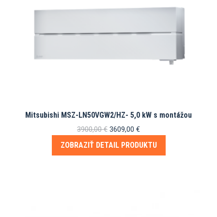
Mitsubishi MSZ-LN50VGW2/HZ- 5,0 kW s montážou
Pôvodná
Aktuálna
3900,00
€
3609,00
€
cena
cena
ZOBRAZIŤ DETAIL PRODUKTU
bola:
je:
3900,00 €.
3609,00 €.