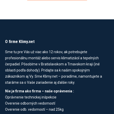
O firme Klimy.net
Sme tu pre Vás už viac ako 12 rokov, ak potrebujete
profesionálnu montáž alebo servis klimatizácií a tepelných
čerpadiel. Pôsobíme v Bratislavskom a Trnavskom kraji (iné
oblasti podľa dohody). Pridajte sa k našim spokojným
zákazníkom aj Vy. Sme Klimy.net – poradíme, namontujete a
staráme sa o Vaše zariadenie aj ďalšie roky.
Nie je firma ako firma – naše oprávnenia :
Oprávnenie technickej inšpekcie
Overenie odborných vedomostí
Overenie odb. vedomostí – nad 25kg