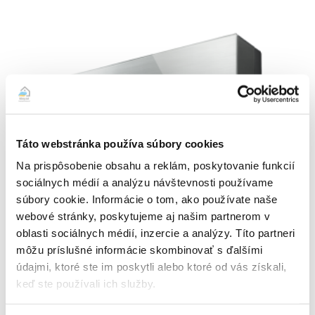
Táto webstránka používa súbory cookies
Na prispôsobenie obsahu a reklám, poskytovanie funkcií
sociálnych médií a analýzu návštevnosti používame
Mitsubishi MSZ-LN50VGV2-E1 – 5,0 kW s montážou
súbory cookie. Informácie o tom, ako používate naše
3567,00
€
webové stránky, poskytujeme aj našim partnerom v
ZOBRAZIŤ DETAIL PRODUKTU
oblasti sociálnych médií, inzercie a analýzy. Títo partneri
môžu príslušné informácie skombinovať s ďalšími
údajmi, ktoré ste im poskytli alebo ktoré od vás získali,
keď ste používali ich služby.