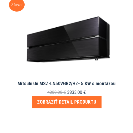
Zľava!
Mitsubishi MSZ-LN50VGB2/HZ- 5 KW s montážou
Pôvodná
Aktuálna
4200,00
€
3833,00
€
cena
cena
ZOBRAZIŤ DETAIL PRODUKTU
bola:
je:
4200,00 €.
3833,00 €.