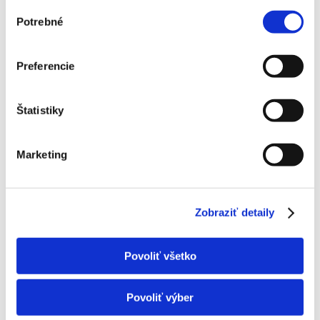
Výber
Potrebné
súhlasu
Preferencie
Štatistiky
Marketing
Mitsubishi MSZ-LN50VGV2-E1/HZ – 5,0 kW s montážou
3833,00
€
Zobraziť detaily
ZOBRAZIŤ DETAIL PRODUKTU
Povoliť všetko
Povoliť výber