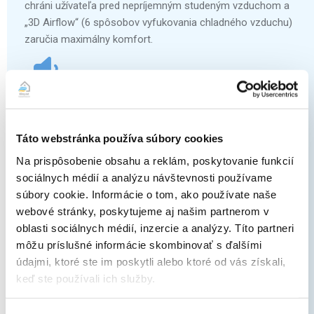
chráni užívateľa pred nepríjemným studeným vzduchom a
„3D Airflow“ (6 spôsobov vyfukovania chladného vzduchu)
zaručia maximálny komfort.
Funkcia „Quiet“ a „Silent“
Táto webstránka používa súbory cookies
Funkcia „Quiet“ (absolútne ticho) znižuje hlučnosť
Na prispôsobenie obsahu a reklám, poskytovanie funkcií
vnútornej jednotky na 19 dB a funkcia „Silent“ znižuje
sociálnych médií a analýzu návštevnosti používame
hlučnosť vonkajšej jednotky na 37 dB a zabezpečia vám
súbory cookie. Informácie o tom, ako používate naše
tak pokojný a komfortný spánok.
webové stránky, poskytujeme aj našim partnerom v
oblasti sociálnych médií, inzercie a analýzy. Títo partneri
môžu príslušné informácie skombinovať s ďalšími
údajmi, ktoré ste im poskytli alebo ktoré od vás získali,
keď ste používali ich služby.
Funkcia samočistenia