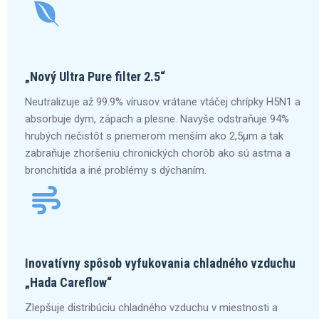
„Nový Ultra Pure filter 2.5“
Neutralizuje až 99.9% vírusov vrátane vtáčej chrípky H5N1 a
absorbuje dym, zápach a plesne. Navyše odstraňuje 94%
hrubých nečistôt s priemerom menším ako 2,5µm a tak
zabraňuje zhoršeniu chronických chorôb ako sú astma a
bronchitída a iné problémy s dýchaním.
Inovatívny spôsob vyfukovania chladného vzduchu
„Hada Careflow“
Zlepšuje distribúciu chladného vzduchu v miestnosti a