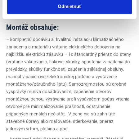
Pohodlné infračervené diaľkové ovládanie s podsvieteným
Odmietnuť
displejom a nastavovateľným týždenným časovačom v
čiernom a čiernobielom vyhotovení
Montáž obsahuje:
– kompletnú dodávku a kvalitnú inštaláciu klimatizačného
zariadenia a materiálu vrátane elektrického dopojenia na
najbližšiu elektrickú zásuvku – 1x štandardný prieraz do steny
(vrátane vákuovania, tlakovej skúšky, spustenia zariadenia do
prevádzky, skúšky funkčnosti, zaučenia základnej obsluhy,
manuál v papierovej/elektronickej podobe a vystavenie
montážneho/záručného listu). Samozrejmosťou sú drobné
vysprávky muriva dosádrovaním, zapenenie otvorov
montážnou penou, vysávanie profi vysávačom počas vŕtania
otvorov pre minimalizovanie prašnosti, odstránenie
prípadných menších nečistôt.
V cene nie sú zahrnuté
stavebné úpravy ako maľovanie, stierkovanie, prieraz
jadrovým vrtom, plošina a pod.