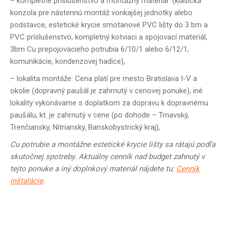
– kompletné príslušenstvo a montážny materiál (klasická
konzola pre nástennú montáž vonkajšej jednotky alebo
podstavce, estetické krycie smotanové PVC lišty do 3 bm a
PVC príslušenstvo, kompletný kotviaci a spojovací materiál,
3bm Cu prepojovacieho potrubia 6/10/1 alebo 6/12/1,
komunikácie, kondenzovej hadice),
– lokalita montáže: Cena platí pre mesto Bratislava I-V a
okolie (dopravný paušál je zahrnutý v cenovej ponuke), iné
lokality vykonávame s doplatkom za dopravu k dopravnému
paušálu, kt. je zahrnutý v cene (po dohode – Trnavský,
Trenčiansky, Nitriansky, Banskobystrický kraj),
Cu potrubie a montážne estetické krycie lišty sa rátajú podľa
skutočnej spotreby. Aktuálny cenník nad budget zahnutý v
tejto ponuke a iný doplnkový materiál nájdete tu:
Cenník
inštalácie
.