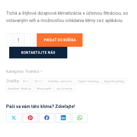
Tichá a štýlová dizajnová klimatizácia s účinnou filtráciou, so
vstavaným wifi a možnosťou ovládania klímy cez aplikáciu.
množstvo
PRIDAŤ DO KOŠÍKA
Toshiba
SHORAI
KONTAKTUJTE NÁS
EDGE
WHITE
Kategória:
Toshiba
5kW
s
Značky:
A++
A+++
čistička vzduchu
hyper heating
hyperheating
montážou
kvalitná filtrácia
Monosplit
na kúrenie
Páči sa vám táto klíma? Zdieľajte!
Share
Share
Share
Share
Share
on
on
on
on
on