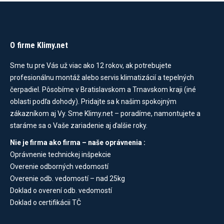
O firme Klimy.net
Sme tu pre Vás už viac ako 12 rokov, ak potrebujete
profesionálnu montáž alebo servis klimatizácií a tepelných
čerpadiel. Pôsobíme v Bratislavskom a Trnavskom kraji (iné
oblasti podľa dohody). Pridajte sa k našim spokojným
zákazníkom aj Vy. Sme Klimy.net – poradíme, namontujete a
staráme sa o Vaše zariadenie aj ďalšie roky.
Nie je firma ako firma – naše oprávnenia :
Oprávnenie technickej inšpekcie
Overenie odborných vedomostí
Overenie odb. vedomostí – nad 25kg
Doklad o overení odb. vedomostí
Doklad o certifikácii TČ