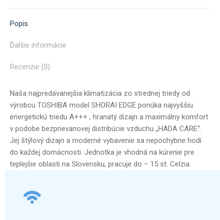
X
Pinterest
Facebook
LinkedIn
WhatsApp
Popis
Ďalšie informácie
Recenzie (0)
Naša najpredávanejšia klimatizácia zo strednej triedy od
výrobcu TOSHIBA model SHORAI EDGE ponúka najvyššiu
energetickú triedu A+++ , hranatý dizajn a maximálny komfort
v podobe bezprievanovej distribúcie vzduchu „HADA CARE“.
Jej štýlový dizajn a moderné vybavenie sa nepochybne hodí
do každej domácnosti. Jednotka je vhodná na kúrenie pre
teplejšie oblasti na Slovensku, pracuje do – 15 st. Celzia.