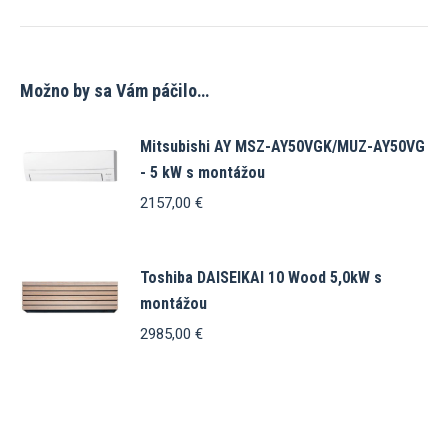
Možno by sa Vám páčilo…
Mitsubishi AY MSZ-AY50VGK/MUZ-AY50VG
- 5 kW s montážou
2157,00
€
Toshiba DAISEIKAI 10 Wood 5,0kW s
montážou
2985,00
€