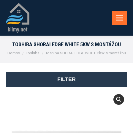
TOSHIBA SHORAI EDGE WHITE 5KW S MONTÁŽOU
You are here:
Domov
Toshiba
Toshiba SHORAI EDGE WHITE 5kW s montážou
FILTER