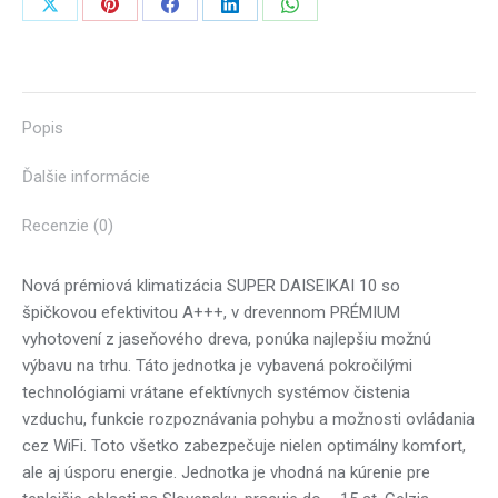
Share
Share
Share
Share
Share
on
on
on
on
on
X
Pinterest
Facebook
LinkedIn
WhatsApp
Popis
Ďalšie informácie
Recenzie (0)
Nová prémiová klimatizácia SUPER DAISEIKAI 10 so
špičkovou efektivitou A+++, v drevennom PRÉMIUM
vyhotovení z jaseňového dreva, ponúka najlepšiu možnú
výbavu na trhu. Táto jednotka je vybavená pokročilými
technológiami vrátane efektívnych systémov čistenia
vzduchu, funkcie rozpoznávania pohybu a možnosti ovládania
cez WiFi. Toto všetko zabezpečuje nielen optimálny komfort,
ale aj úsporu energie. Jednotka je vhodná na kúrenie pre