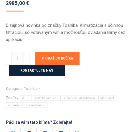
2985,00
€
Dizajnová novinka od značky Toshiba. Klimatizácia s účinnou
filtráciou, so vstavaným wifi a možnosťou ovládania klímy cez
aplikáciu.
množstvo
PRIDAŤ DO KOŠÍKA
Toshiba
DAISEIKAI
KONTAKTUJTE NÁS
10
Wood
Kategória:
Toshiba
5,0kW
s
Značky:
A+++
čistička vzduchu
dizajnová klimatizácia
Monosplit
montážou
na kúrenie
s montážou
Páči sa vám táto klíma? Zdieľajte!