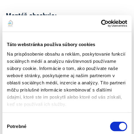
Montáž obsahuje:
– kompletnú dodávku a kvalitnú inštaláciu klimatizačného
Táto webstránka používa súbory cookies
zariadenia a materiálu vrátane elektrického dopojenia na
najbližšiu elektrickú zásuvku – 1x štandardný prieraz do steny
Na prispôsobenie obsahu a reklám, poskytovanie funkcií
(vrátane vákuovania, tlakovej skúšky, spustenia zariadenia do
sociálnych médií a analýzu návštevnosti používame
prevádzky, skúšky funkčnosti, zaučenia základnej obsluhy,
súbory cookie. Informácie o tom, ako používate naše
manuál v papierovej/elektronickej podobe a vystavenie
webové stránky, poskytujeme aj našim partnerom v
montážneho/záručného listu). Samozrejmosťou sú drobné
oblasti sociálnych médií, inzercie a analýzy. Títo partneri
vysprávky muriva dosádrovaním, zapenenie otvorov
môžu príslušné informácie skombinovať s ďalšími
montážnou penou, vysávanie profi vysávačom počas vŕtania
údajmi, ktoré ste im poskytli alebo ktoré od vás získali,
otvorov pre minimalizovanie prašnosti, odstránenie
keď ste používali ich služby.
prípadných menších nečistôt.
V cene nie sú zahrnuté
stavebné úpravy ako maľovanie, stierkovanie, prieraz
Výber
jadrovým vrtom, plošina a pod.
Potrebné
súhlasu