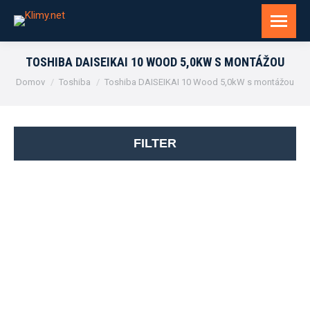
TOSHIBA DAISEIKAI 10 WOOD 5,0KW S MONTÁŽOU
You are here:
Domov
Toshiba
Toshiba DAISEIKAI 10 Wood 5,0kW s montážou
FILTER