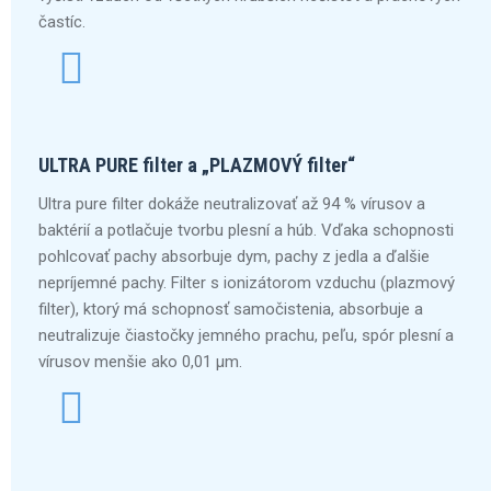
častíc.
ULTRA PURE filter a „PLAZMOVÝ filter“
Ultra pure filter dokáže neutralizovať až 94 % vírusov a
baktérií a potlačuje tvorbu plesní a húb. Vďaka schopnosti
pohlcovať pachy absorbuje dym, pachy z jedla a ďalšie
nepríjemné pachy. Filter s ionizátorom vzduchu (plazmový
filter), ktorý má schopnosť samočistenia, absorbuje a
neutralizuje čiastočky jemného prachu, peľu, spór plesní a
vírusov menšie ako 0,01 μm.