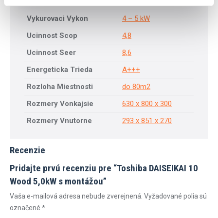
Chladiaci Vykon
5,0 kW
Vykurovaci Vykon
4 – 5 kW
Ucinnost Scop
4,8
Ucinnost Seer
8,6
Energeticka Trieda
A+++
Rozloha Miestnosti
do 80m2
Rozmery Vonkajsie
630 x 800 x 300
Rozmery Vnutorne
293 x 851 x 270
Recenzie
Pridajte prvú recenziu pre “Toshiba DAISEIKAI 10
Wood 5,0kW s montážou”
Vaša e-mailová adresa nebude zverejnená.
Vyžadované polia sú
označené
*