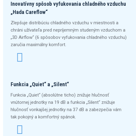
Inovatívny spôsob vyfukovania chladného vzduchu
„Hada Careflow“
Zlepšuje distribúciu chladného vzduchu v miestnosti a
chráni užívateľa pred nepríjemným studeným vzduchom a
„3D Airflow“ (6 spôsobov vyfukovania chladného vzduchu)
zaručia maximálny komfort.
Funkcia „Quiet“ a „Silent“
Funkcia „Quiet“ (absolútne ticho) znižuje hlučnosť
vnútornej jednotky na 19 dB a funkcia „Silent“ znižuje
hlučnosť vonkajšej jednotky na 37 dB a zabezpečia vám
tak pokojný a komfortný spánok.