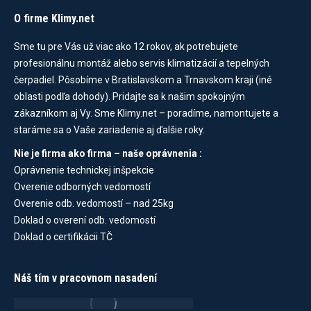
O firme Klimy.net
Sme tu pre Vás už viac ako 12 rokov, ak potrebujete
profesionálnu montáž alebo servis klimatizácií a tepelných
čerpadiel. Pôsobíme v Bratislavskom a Trnavskom kraji (iné
oblasti podľa dohody). Pridajte sa k našim spokojným
zákazníkom aj Vy. Sme Klimy.net – poradíme, namontujete a
staráme sa o Vaše zariadenie aj ďalšie roky.
Nie je firma ako firma – naše oprávnenia :
Oprávnenie technickej inšpekcie
Overenie odborných vedomostí
Overenie odb. vedomostí – nad 25kg
Doklad o overení odb. vedomostí
Doklad o certifikácii TČ
Náš tím v pracovnom nasadení