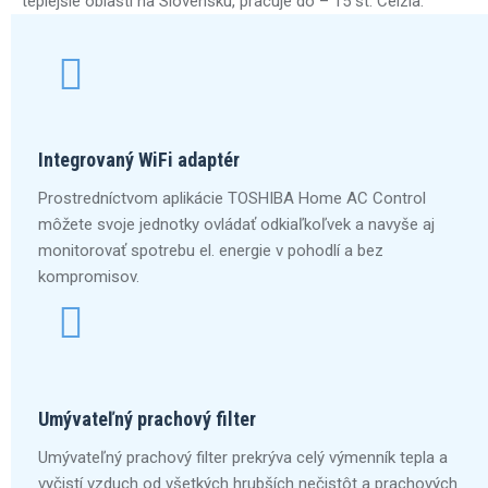
teplejšie oblasti na Slovensku, pracuje do – 15 st. Celzia.
Integrovaný WiFi adaptér
Prostredníctvom aplikácie TOSHIBA Home AC Control
môžete svoje jednotky ovládať odkiaľkoľvek a navyše aj
monitorovať spotrebu el. energie v pohodlí a bez
kompromisov.
Umývateľný prachový filter
Umývateľný prachový filter prekrýva celý výmenník tepla a
vyčistí vzduch od všetkých hrubších nečistôt a prachových