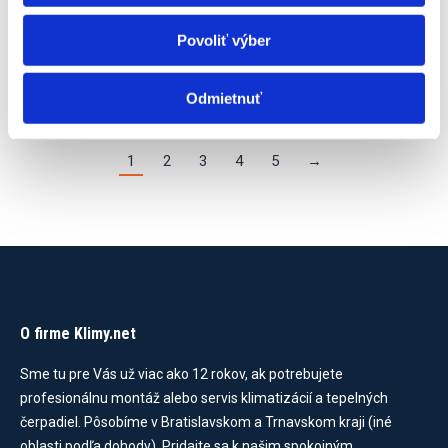
že opätovne po konci…
Povoliť výber
READ ARTICLE
Odmietnuť
1
2
3
4
5
→
O firme Klimy.net
Sme tu pre Vás už viac ako 12 rokov, ak potrebujete
profesionálnu montáž alebo servis klimatizácií a tepelných
čerpadiel. Pôsobíme v Bratislavskom a Trnavskom kraji (iné
oblasti podľa dohody). Pridajte sa k našim spokojným