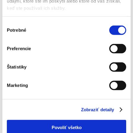
údajmi, ktoré ste im poskytli alebo ktoré od vás získali,
keď ste používali ich služby.
Aktuálne správy
SEP
15
Poradíme Vám
Výber
Potrebné
súhlasu
Preferencie
Štatistiky
Vykurovanie klimatizáciou: všetko čo
potrebujete vedieť
Marketing
V týchto dňoch viac ako inokedy rozmýšľame, čo nás
čaká na jeseň a počas zimy. Poučili sme sa z aktuálnej
energetickej situácie, ktorá ovplyvnila aj nás. Aj my,
Zobraziť detaily
majitelia Klimy.net, sme pristúpili v našom obydlí, v
showroome a ostatných priestoroch k viacerým
úsporným opatreniam. Jedným z nich je príprava na to,
Povoliť všetko