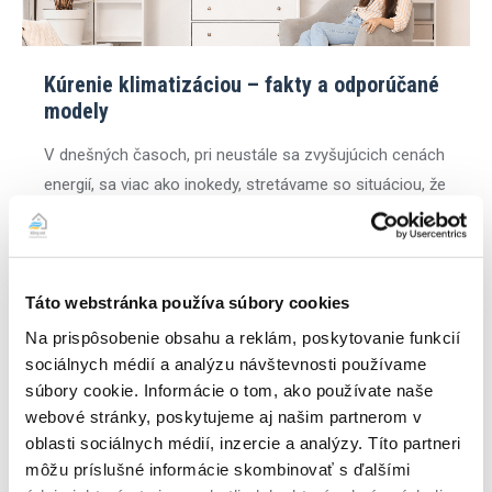
Kúrenie klimatizáciou – fakty a odporúčané
modely
V dnešných časoch, pri neustále sa zvyšujúcich cenách
energií, sa viac ako inokedy, stretávame so situáciou, že
zákazníci, uvažujú o zmene spôsobu vykurovania. Preto
vám prinášame článok Kúrenie klimatizáciou – fakty a
odporúčané modely. Taktiež sa zákazníci čoraz viac
Táto webstránka používa súbory cookies
zaujímajú o nové alternatívy vykurovania pri stavaní
nových nehnuteľností. Zákazníci hľadajú cenovo
Na prispôsobenie obsahu a reklám, poskytovanie funkcií
dostupné a rýchle riešenia…
sociálnych médií a analýzu návštevnosti používame
súbory cookie. Informácie o tom, ako používate naše
READ ARTICLE
webové stránky, poskytujeme aj našim partnerom v
oblasti sociálnych médií, inzercie a analýzy. Títo partneri
môžu príslušné informácie skombinovať s ďalšími