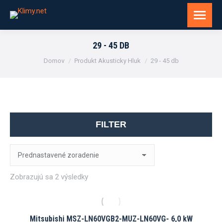
29 - 45 DB
You are here:
Domov
Produkt Akusticky Hluk
29 - 45 db
FILTER
Zobrazujú sa 2 výsledky
Mitsubishi MSZ-LN60VGB2-MUZ-LN60VG- 6,0 kW