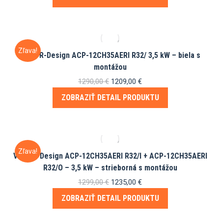
Zľava!
Vivax R-Design ACP-12CH35AERI R32/ 3,5 kW – biela s
montážou
Pôvodná
Aktuálna
1290,00
€
1209,00
€
cena
cena
ZOBRAZIŤ DETAIL PRODUKTU
bola:
je:
1290,00 €.
1209,00 €.
Zľava!
Vivax R-Design ACP-12CH35AERI R32/I + ACP-12CH35AERI
R32/O – 3,5 kW – strieborná s montážou
Pôvodná
Aktuálna
1299,00
€
1235,00
€
cena
cena
ZOBRAZIŤ DETAIL PRODUKTU
bola:
je:
1299,00 €.
1235,00 €.