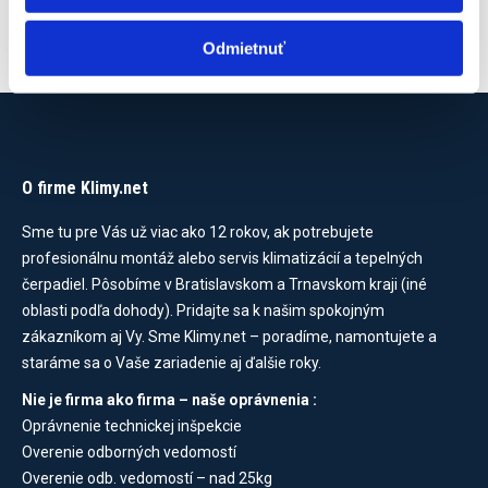
bola:
je:
2620,00 €.
2440,00 €.
Odmietnuť
O firme Klimy.net
Sme tu pre Vás už viac ako 12 rokov, ak potrebujete
profesionálnu montáž alebo servis klimatizácií a tepelných
čerpadiel. Pôsobíme v Bratislavskom a Trnavskom kraji (iné
oblasti podľa dohody). Pridajte sa k našim spokojným
zákazníkom aj Vy. Sme Klimy.net – poradíme, namontujete a
staráme sa o Vaše zariadenie aj ďalšie roky.
Nie je firma ako firma – naše oprávnenia :
Oprávnenie technickej inšpekcie
Overenie odborných vedomostí
Overenie odb. vedomostí – nad 25kg