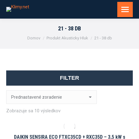
21 - 38 DB
You are here:
Domov
Produkt Akusticky Hluk
21 - 38 db
FILTER
Zobrazuje sa 10 výsledkov
DAIKIN SENSIRA ECO FTXC35CD + RXC35D – 3,5 kW s