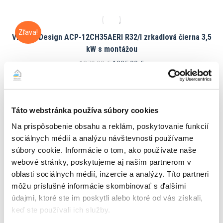
Zľava!
Vivax R-Design ACP-12CH35AERI R32/I zrkadlová čierna 3,5
kW s montážou
Pôvodná
Aktuálna
1279,00
€
1235,00
€
cena
cena
ZOBRAZIŤ DETAIL PRODUKTU
bola:
je:
1279,00 €.
1235,00 €.
Táto webstránka používa súbory cookies
Na prispôsobenie obsahu a reklám, poskytovanie funkcií
Zľava!
sociálnych médií a analýzu návštevnosti používame
Vivax R-Design biela multisplit 2×2,5 kW s montážou
súbory cookie. Informácie o tom, ako používate naše
Pôvodná
Aktuálna
2440,00
€
2339,00
€
webové stránky, poskytujeme aj našim partnerom v
cena
cena
ZOBRAZIŤ DETAIL PRODUKTU
oblasti sociálnych médií, inzercie a analýzy. Títo partneri
bola:
je:
môžu príslušné informácie skombinovať s ďalšími
2440,00 €.
2339,00 €.
údajmi, ktoré ste im poskytli alebo ktoré od vás získali,
keď ste používali ich služby.