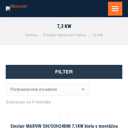
7,3 KW
You are here:
Domov
Produkt Vykurovaci Vykon
7,3 kW
FILTER
Zobrazujú sa 4 výsledky
Sinclair MARVIN SIH/SOH24BIM 7,1KW biela s montážou