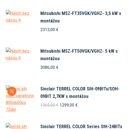
bola:
je:
1550,00 €.
1480,00 €.
Mitsubishi MSZ-FT35VGK/VGHZ- 3,5 kW s
montážou
2313,00
€
Mitsubishi MSZ-FT50VGK/VGHZ- 5 kW s
montážou
3086,00
€
Sinclair TERREL COLOR SIH-09BITx/SOH-
09BIT 2,7KW s montážou
Pôvodná
Aktuálna
1365,00
€
1299,00
€
cena
cena
bola:
je:
1365,00 €.
1299,00 €.
Sinclair TERREL COLOR Series SIH-24BITx