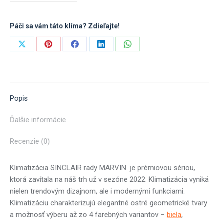
Páči sa vám táto klíma? Zdieľajte!
Share
Share
Share
Share
Share
on
on
on
on
on
X
Pinterest
Facebook
LinkedIn
WhatsApp
Popis
Ďalšie informácie
Recenzie (0)
Klimatizácia SINCLAIR rady MARVIN je prémiovou sériou,
ktorá zavítala na náš trh už v sezóne 2022. Klimatizácia vyniká
nielen trendovým dizajnom, ale i modernými funkciami.
Klimatizáciu charakterizujú elegantné ostré geometrické tvary
a možnosť výberu až zo 4 farebných variantov –
biela
,