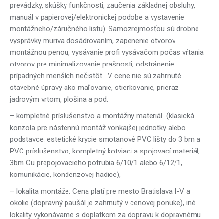
prevádzky, skúšky funkčnosti, zaučenia základnej obsluhy,
manuál v papierovej/elektronickej podobe a vystavenie
montážneho/záručného listu). Samozrejmosťou sú drobné
vysprávky muriva dosádrovaním, zapenenie otvorov
montážnou penou, vysávanie profi vysávačom počas vŕtania
otvorov pre minimalizovanie prašnosti, odstránenie
prípadných menších nečistôt.
V cene nie sú zahrnuté
stavebné úpravy ako maľovanie, stierkovanie, prieraz
jadrovým vrtom, plošina a pod.
– kompletné príslušenstvo a montážny materiál (klasická
konzola pre nástennú montáž vonkajšej jednotky alebo
podstavce, estetické krycie smotanové PVC lišty do 3 bm a
PVC príslušenstvo, kompletný kotviaci a spojovací materiál,
3bm Cu prepojovacieho potrubia 6/10/1 alebo 6/12/1,
komunikácie, kondenzovej hadice),
– lokalita montáže: Cena platí pre mesto Bratislava I-V a
okolie (dopravný paušál je zahrnutý v cenovej ponuke), iné
lokality vykonávame s doplatkom za dopravu k dopravnému