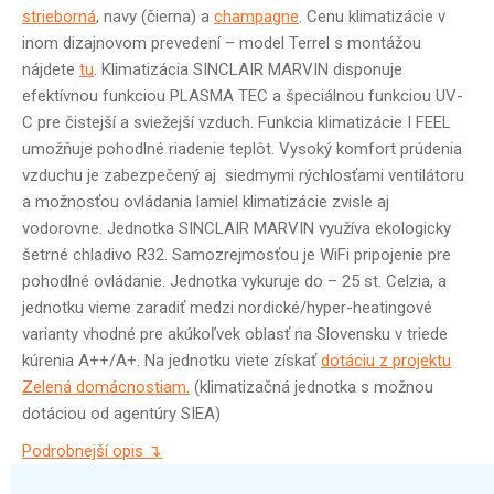
strieborná
, navy (čierna) a
champagne
. Cenu klimatizácie v
inom dizajnovom prevedení – model Terrel s montážou
nájdete
tu
. Klimatizácia SINCLAIR MARVIN disponuje
efektívnou funkciou PLASMA TEC a špeciálnou funkciou UV-
C pre čistejší a sviežejší vzduch. Funkcia klimatizácie I FEEL
umožňuje pohodlné riadenie teplôt. Vysoký komfort prúdenia
vzduchu je zabezpečený aj siedmymi rýchlosťami ventilátoru
a možnosťou ovládania lamiel klimatizácie zvisle aj
vodorovne. Jednotka SINCLAIR MARVIN využíva ekologicky
šetrné chladivo R32. Samozrejmosťou je WiFi pripojenie pre
pohodlné ovládanie. Jednotka vykuruje do – 25 st. Celzia, a
jednotku vieme zaradiť medzi nordické/hyper-heatingové
varianty vhodné pre akúkoľvek oblasť na Slovensku v triede
kúrenia A++/A+. Na jednotku viete získať
dotáciu z projektu
Zelená domácnostiam.
(klimatizačná jednotka s možnou
dotáciou od agentúry SIEA)
Podrobnejší opis ↴