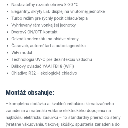
Nastaviteľný rozsah ohrevu 8-30 °C
Elegantný, skrytý LED displej na vnútornej jednotke
Turbo režim pre rýchly pocit chladu/tepla
Vyhrievaný rám vonkajšej jednotky
Dverový ON/OFF kontakt
Odvod kondenzátu na obidve strany
Časovač, autoreštart a autodiagnostika
WiFi modul
Technológia UV-C pre dezinfekciu vzduchu
Dálkový ovladač YAA1FB18 (WiFi)
Chladivo R32 – ekologické chladivo
Montáž obsahuje:
– kompletnú dodávku a kvalitnú inštaláciu klimatizačného
zariadenia a materiálu vrátane elektrického dopojenia na
najbližšiu elektrickú zásuvku – 1x štandardný prieraz do steny
(vrátane vákuovania, tlakovej skúšky, spustenia zariadenia do