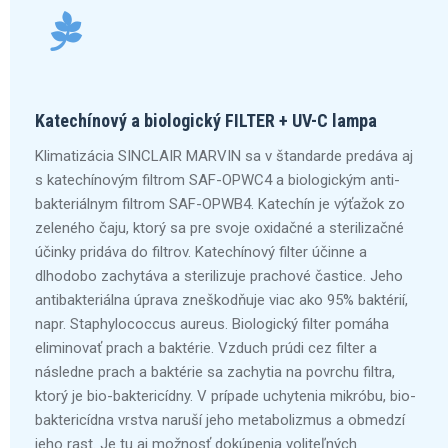
Katechínový a biologický FILTER + UV-C lampa
Klimatizácia SINCLAIR MARVIN sa v štandarde predáva aj
s katechínovým filtrom SAF-OPWC4 a biologickým anti-
bakteriálnym filtrom SAF-OPWB4. Katechín je výťažok zo
zeleného čaju, ktorý sa pre svoje oxidačné a sterilizačné
účinky pridáva do filtrov. Katechínový filter účinne a
dlhodobo zachytáva a sterilizuje prachové častice. Jeho
antibakteriálna úprava zneškodňuje viac ako 95% baktérií,
napr. Staphylococcus aureus. Biologický filter pomáha
eliminovať prach a baktérie. Vzduch prúdi cez filter a
následne prach a baktérie sa zachytia na povrchu filtra,
ktorý je bio-baktericídny. V prípade uchytenia mikróbu, bio-
baktericídna vrstva naruší jeho metabolizmus a obmedzí
jeho rast. Je tu aj možnosť dokúpenia voliteľných