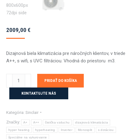
2009,00
€
Dizajnová biela klimatizácia pre náročných klientov, v triede
A++, s wifi, s UVC filtráciou. Vhodná do priestoru m3.
množstvo
PRIDAŤ DO KOŠÍKA
Sinclair
MARVIN
KONTAKTUJTE NÁS
SIH/SOH24BIM
7,1KW
Kategória:
Sinclair
navy
s
Značky:
A+
A++
čistička vzduchu
dizajnová klimatizácia
montážou
hyper heating
hyperheating
Inverter
Monosplit
s dotáciou
špeciálne na vykurovanie