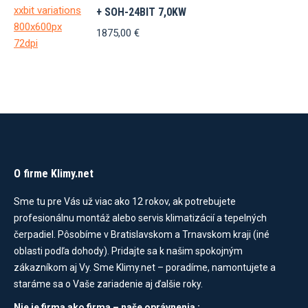
+ SOH-24BIT 7,0KW
1875,00
€
O firme Klimy.net
Sme tu pre Vás už viac ako 12 rokov, ak potrebujete
profesionálnu montáž alebo servis klimatizácií a tepelných
čerpadiel. Pôsobíme v Bratislavskom a Trnavskom kraji (iné
oblasti podľa dohody). Pridajte sa k našim spokojným
zákazníkom aj Vy. Sme Klimy.net – poradíme, namontujete a
staráme sa o Vaše zariadenie aj ďalšie roky.
Nie je firma ako firma – naše oprávnenia :