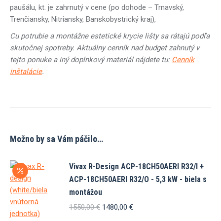
paušálu, kt. je zahrnutý v cene (po dohode – Trnavský,
Trenčiansky, Nitriansky, Banskobystrický kraj),
Cu potrubie a montážne estetické krycie lišty sa rátajú podľa
skutočnej spotreby. Aktuálny cenník nad budget zahnutý v
tejto ponuke a iný doplnkový materiál nájdete tu:
Cenník
inštalácie
.
Možno by sa Vám páčilo…
Vivax R-Design ACP-18CH50AERI R32/I +
ACP-18CH50AERI R32/O - 5,3 kW - biela s
montážou
Pôvodná
Aktuálna
1550,00
€
1480,00
€
cena
cena