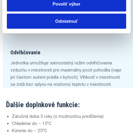
Povoliť výber
Protimrazová funkcia zabezpečuje, že klimatizáciu udržuje
teplotu v miestnosti na konštantných 8°C.
Odmietnuť
Odvlhčovanie
Jednotka umožňuje samostatný režim odvlhčovania
vzduchu v miestnosti pre maximálny pocit pohodlia (napr.
pri častom sušení prádla v bytoch). Vlhkosť v miestnosti
sa zníži bez vplyvu na vnútornú teplotu v miestnosti.
Ďalšie doplnkové funkcie:
Záručná doba 3 roky (s možnosťou predĺženia)
Chladenie do – 15°C
Kúrenie do – 25°C