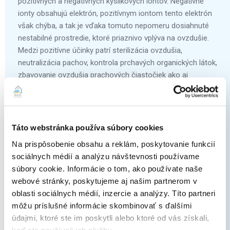
pozitívnych a negatívnych kyslíkových iontov. Negatívne
ionty obsahujú elektrón, pozitívnym iontom tento elektrón
však chýba, a tak je vďaka tomuto nepomeru dosiahnuté
nestabilné prostredie, ktoré priaznivo vplýva na ovzdušie.
Medzi pozitívne účinky patrí sterilizácia ovzdušia,
neutralizácia pachov, kontrola prchavých organických látok,
zbavovanie ovzdušia prachových čiastočiek ako aj
znižovanie alergénov, čo priaznivo pôsobí najmä pre
alergikov.
Táto webstránka používa súbory cookies
Na prispôsobenie obsahu a reklám, poskytovanie funkcií
sociálnych médií a analýzu návštevnosti používame
Komfortný spánok
súbory cookie. Informácie o tom, ako používate naše
webové stránky, poskytujeme aj našim partnerom v
Klimatizácia umožňuje prepnúť do módu, ktorý zákazníci
oblasti sociálnych médií, inzercie a analýzy. Títo partneri
ocenia najmä v spálni alebo v bežné dni. Môžete si nastaviť
môžu príslušné informácie skombinovať s ďalšími
automatický režim, ktorý upravuje teplotu počas spánku,
údajmi, ktoré ste im poskytli alebo ktoré od vás získali,
tak aby sa znižovala/ zvyšovala podľa používania v
keď ste používali ich služby.