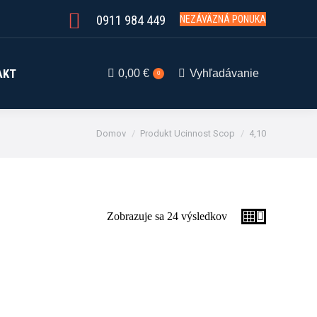
0911 984 449
NEZÁVÄZNÁ PONUKA
Hľadanie:
AKT
0,00
€
Vyhľadávanie
0
You are here:
Domov
Produkt Ucinnost Scop
4,10
Zobrazuje sa 24 výsledkov