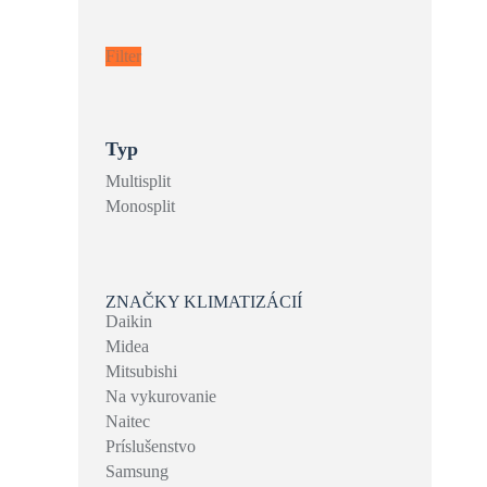
Minimálna
Maximálna
cena
cena
Filter
Typ
Multisplit
Monosplit
ZNAČKY KLIMATIZÁCIÍ
Daikin
Midea
Mitsubishi
Na vykurovanie
Naitec
Príslušenstvo
Samsung