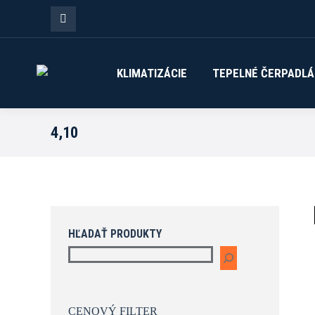
Facebook
page
KLIMATIZÁCIE
TEPELNÉ ČERPADLÁ
opens
in
4,10
new
window
HĽADAŤ PRODUKTY
CENOVÝ FILTER