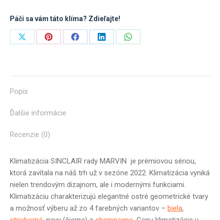
Páči sa vám táto klíma? Zdieľajte!
Share
Share
Share
Share
Share
on
on
on
on
on
X
Pinterest
Facebook
LinkedIn
WhatsApp
Popis
Ďalšie informácie
Recenzie (0)
Klimatizácia SINCLAIR rady MARVIN je prémiovou sériou,
ktorá zavítala na náš trh už v sezóne 2022. Klimatizácia vyniká
nielen trendovým dizajnom, ale i modernými funkciami.
Klimatizáciu charakterizujú elegantné ostré geometrické tvary
a možnosť výberu až zo 4 farebných variantov –
biela
,