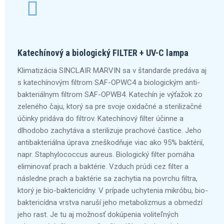
Katechínový a biologický FILTER + UV-C lampa
Klimatizácia SINCLAIR MARVIN sa v štandarde predáva aj
s katechínovým filtrom SAF-OPWC4 a biologickým anti-
bakteriálnym filtrom SAF-OPWB4. Katechín je výťažok zo
zeleného čaju, ktorý sa pre svoje oxidačné a sterilizačné
účinky pridáva do filtrov. Katechínový filter účinne a
dlhodobo zachytáva a sterilizuje prachové častice. Jeho
antibakteriálna úprava zneškodňuje viac ako 95% baktérií,
napr. Staphylococcus aureus. Biologický filter pomáha
eliminovať prach a baktérie. Vzduch prúdi cez filter a
následne prach a baktérie sa zachytia na povrchu filtra,
ktorý je bio-baktericídny. V prípade uchytenia mikróbu, bio-
baktericídna vrstva naruší jeho metabolizmus a obmedzí
jeho rast. Je tu aj možnosť dokúpenia voliteľných