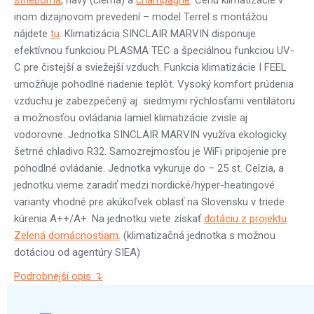
strieborná
, navy (čierna) a
champagne
. Cenu klimatizácie v
inom dizajnovom prevedení – model Terrel s montážou
nájdete
tu
. Klimatizácia SINCLAIR MARVIN disponuje
efektívnou funkciou PLASMA TEC a špeciálnou funkciou UV-
C pre čistejší a sviežejší vzduch. Funkcia klimatizácie I FEEL
umožňuje pohodlné riadenie teplôt. Vysoký komfort prúdenia
vzduchu je zabezpečený aj siedmymi rýchlosťami ventilátoru
a možnosťou ovládania lamiel klimatizácie zvisle aj
vodorovne. Jednotka SINCLAIR MARVIN využíva ekologicky
šetrné chladivo R32. Samozrejmosťou je WiFi pripojenie pre
pohodlné ovládanie. Jednotka vykuruje do – 25 st. Celzia, a
jednotku vieme zaradiť medzi nordické/hyper-heatingové
varianty vhodné pre akúkoľvek oblasť na Slovensku v triede
kúrenia A++/A+. Na jednotku viete získať
dotáciu z projektu
Zelená domácnostiam.
(klimatizačná jednotka s možnou
dotáciou od agentúry SIEA)
Podrobnejší opis ↴