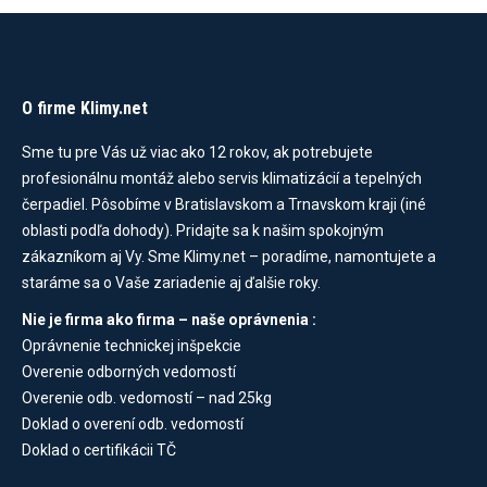
O firme Klimy.net
Sme tu pre Vás už viac ako 12 rokov, ak potrebujete
profesionálnu montáž alebo servis klimatizácií a tepelných
čerpadiel. Pôsobíme v Bratislavskom a Trnavskom kraji (iné
oblasti podľa dohody). Pridajte sa k našim spokojným
zákazníkom aj Vy. Sme Klimy.net – poradíme, namontujete a
staráme sa o Vaše zariadenie aj ďalšie roky.
Nie je firma ako firma – naše oprávnenia :
Oprávnenie technickej inšpekcie
Overenie odborných vedomostí
Overenie odb. vedomostí – nad 25kg
Doklad o overení odb. vedomostí
Doklad o certifikácii TČ