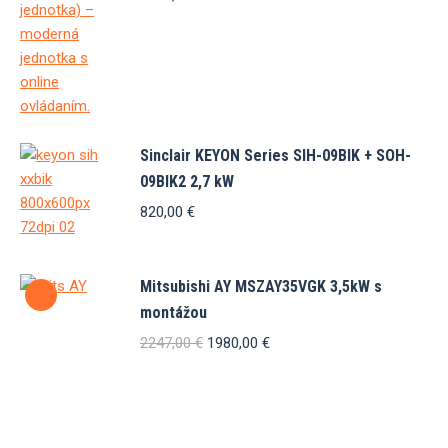
Sinclair KEYON Series SIH-09BIK + SOH-
09BIK2 2,7 kW
820,00
€
Mitsubishi AY MSZAY35VGK 3,5kW s
montážou
Pôvodná
Aktuálna
2247,00
€
1980,00
€
cena
cena
bola:
je:
2247,00 €.
1980,00 €.