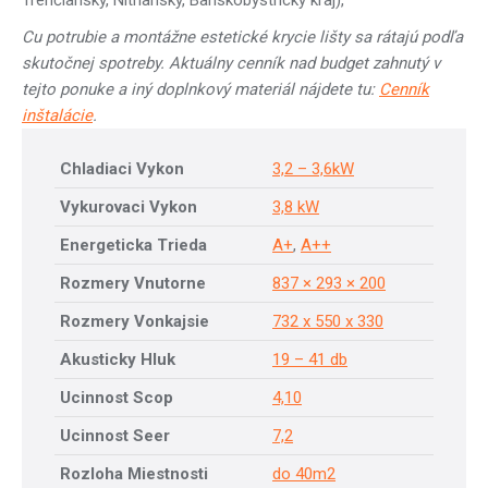
Trenčiansky, Nitriansky, Banskobystrický kraj),
Cu potrubie a montážne estetické krycie lišty sa rátajú podľa
skutočnej spotreby. Aktuálny cenník nad budget zahnutý v
tejto ponuke a iný doplnkový materiál nájdete tu:
Cenník
inštalácie
.
Chladiaci Vykon
3,2 – 3,6kW
Vykurovaci Vykon
3,8 kW
Energeticka Trieda
A+
,
A++
Rozmery Vnutorne
837 × 293 × 200
Rozmery Vonkajsie
732 x 550 x 330
Akusticky Hluk
19 – 41 db
Ucinnost Scop
4,10
Ucinnost Seer
7,2
Rozloha Miestnosti
do 40m2