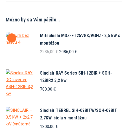
Možno by sa Vám páčilo…
Mitsubishi MSZ-FT25VGK/VGHZ- 2,5 kW s
montážou
Pôvodná
Aktuálna
2286,00
€
2086,00
€
cena
cena
bola:
je:
2286,00 €.
2086,00 €.
Sinclair RAY Series SIH-12BIR + SOH-
12BIR2 3,2 kw
780,00
€
Sinclair TERREL SIH-09BITW/SOH-09BIT
2,7KW-biela s montážou
1300,00
€