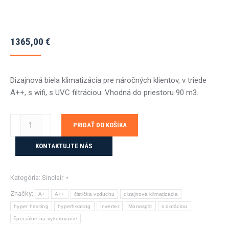
1365,00
€
Dizajnová biela klimatizácia pre náročných klientov, v triede
A++, s wifi, s UVC filtráciou. Vhodná do priestoru 90 m3.
množstvo
PRIDAŤ DO KOŠÍKA
Sinclair
MARVIN
KONTAKTUJTE NÁS
SIH/SOH12BIM
3,5KW
Kategória:
Sinclair
navy
s
Značky:
A+
A++
čistička vzduchu
dizajnová klimatizácia
montážou
hyper heating
hyperheating
Inverter
Monosplit
s dotáciou
špeciálne na vykurovanie