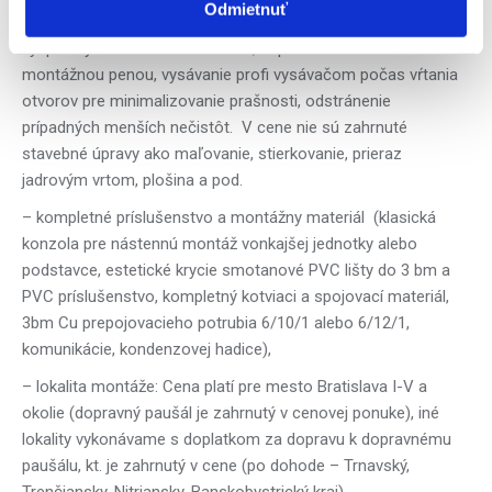
Odmietnuť
montážneho/záručného listu). Samozrejmosťou sú drobné
vysprávky muriva dosádrovaním, zapenenie otvorov
montážnou penou, vysávanie profi vysávačom počas vŕtania
otvorov pre minimalizovanie prašnosti, odstránenie
prípadných menších nečistôt.
V cene nie sú zahrnuté
stavebné úpravy ako maľovanie, stierkovanie, prieraz
jadrovým vrtom, plošina a pod.
– kompletné príslušenstvo a montážny materiál (klasická
konzola pre nástennú montáž vonkajšej jednotky alebo
podstavce, estetické krycie smotanové PVC lišty do 3 bm a
PVC príslušenstvo, kompletný kotviaci a spojovací materiál,
3bm Cu prepojovacieho potrubia 6/10/1 alebo 6/12/1,
komunikácie, kondenzovej hadice),
– lokalita montáže: Cena platí pre mesto Bratislava I-V a
okolie (dopravný paušál je zahrnutý v cenovej ponuke), iné
lokality vykonávame s doplatkom za dopravu k dopravnému
paušálu, kt. je zahrnutý v cene (po dohode – Trnavský,