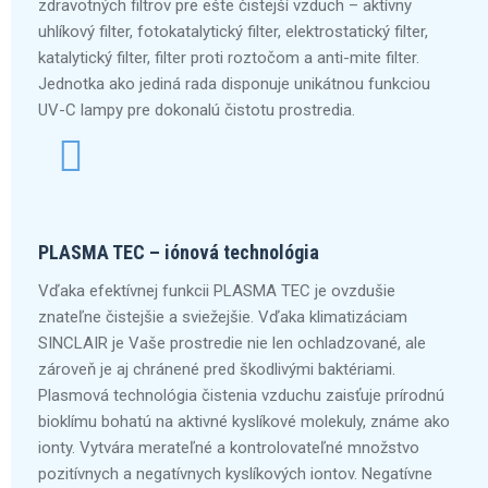
zdravotných filtrov pre ešte čistejší vzduch – aktívny
uhlíkový filter, fotokatalytický filter, elektrostatický filter,
katalytický filter, filter proti roztočom a anti-mite filter.
Jednotka ako jediná rada disponuje unikátnou funkciou
UV-C lampy pre dokonalú čistotu prostredia.
PLASMA TEC – iónová technológia
Vďaka efektívnej funkcii PLASMA TEC je ovzdušie
znateľne čistejšie a sviežejšie. Vďaka klimatizáciam
SINCLAIR je Vaše prostredie nie len ochladzované, ale
zároveň je aj chránené pred škodlivými baktériami.
Plasmová technológia čistenia vzduchu zaisťuje prírodnú
bioklímu bohatú na aktivné kyslíkové molekuly, známe ako
ionty. Vytvára merateľné a kontrolovateľné množstvo
pozitívnych a negatívnych kyslíkových iontov. Negatívne