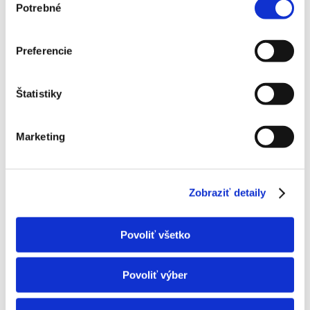
Nastaviteľný rozsah ohrevu 8-30 °C
Potrebné
súhlasu
Elegantný, skrytý LED displej na vnútornej jednotke
Turbo režim pre rýchly pocit chladu/tepla
Vyhrievaný rám vonkajšej jednotky
Preferencie
Dverový ON/OFF kontakt
Odvod kondenzátu na obidve strany
Štatistiky
Časovač, autoreštart a autodiagnostika
WiFi modul
Dálkový ovladač YAA1FB18 (WiFi)
Marketing
Chladivo R32 – ekologické chladivo
Zobraziť detaily
Montáž obsahuje:
– kompletnú dodávku a kvalitnú inštaláciu klimatizačného
Povoliť všetko
zariadenia a materiálu vrátane elektrického dopojenia na
najbližšiu elektrickú zásuvku – 1x štandardný prieraz do steny
(vrátane vákuovania, tlakovej skúšky, spustenia zariadenia do
Povoliť výber
prevádzky, skúšky funkčnosti, zaučenia základnej obsluhy,
manuál v papierovej/elektronickej podobe a vystavenie