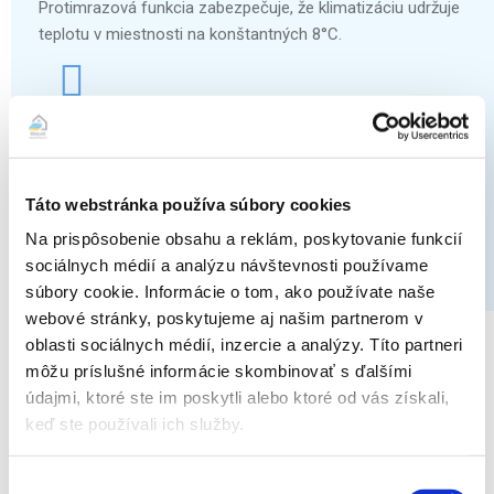
Protimrazová funkcia zabezpečuje, že klimatizáciu udržuje
teplotu v miestnosti na konštantných 8°C.
Odvlhčovanie
Táto webstránka používa súbory cookies
Jednotka umožňuje samostatný režim odvlhčovania
Na prispôsobenie obsahu a reklám, poskytovanie funkcií
vzduchu v miestnosti pre maximálny pocit pohodlia (napr.
sociálnych médií a analýzu návštevnosti používame
pri častom sušení prádla v bytoch). Vlhkosť v miestnosti
súbory cookie. Informácie o tom, ako používate naše
sa zníži bez vplyvu na vnútornú teplotu v miestnosti.
webové stránky, poskytujeme aj našim partnerom v
oblasti sociálnych médií, inzercie a analýzy. Títo partneri
Ďalšie doplnkové funkcie:
môžu príslušné informácie skombinovať s ďalšími
údajmi, ktoré ste im poskytli alebo ktoré od vás získali,
Záručná doba 3 roky (s možnosťou predĺženia)
keď ste používali ich služby.
Chladenie do – 15°C
Kúrenie do – 25°C
Výber