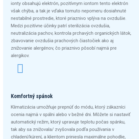
ionty obsahujú elektrón, pozitívnym iontom tento elektrón
však chýba, a tak je vďaka tomuto nepomeru dosiahnuté
nestabilné prostredie, ktoré priaznivo vplýva na ovzdušie.
Medzi pozitívne účinky patrí sterilizácia ovzdušia,
neutralizácia pachov, kontrola prchavých organických látok,
zbavovanie ovzdušia prachových čiastočiek ako aj
znižovanie alergénov, čo priaznivo pôsobí najmä pre
alergikov.
Komfortný spánok
Klimatizácia umožňuje prepnúť do módu, ktorý zákazníci
ocenia najmä v spálni alebo v bežné dni. Môžete si nastaviť
automatický režim, ktorý upravuje teplotu počas spánku,
tak aby sa znižovala/ zvyšovala podľa používania v
chladení/kúrení, a klientom priniesla maximálne pohodlie,