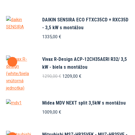
DAIKIN SENSIRA ECO FTXC35CD + RXC35D
- 3,5 kW s montážou
1335,00
€
Vivax R-Design ACP-12CH35AERI R32/ 3,5
kW - biela s montážou
Pôvodná
Aktuálna
1290,00
€
1209,00
€
cena
cena
bola:
je:
1290,00 €.
1209,00 €.
Midea MDV NEXT split 3,5kW s montážou
1009,00
€
Mitsubishi MSZ-HR35VFK - MUZ-HR35VF -