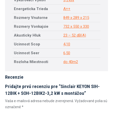
Vykurovaci Vykon
3,5 kW
Energeticka Trieda
A++
Rozmery Vnutorne
849 x 289 x 215
Rozmery Vonkajsie
732 x 550 x 330
Akusticky Hluk
23 – 52 dB(A)
Ucinnost Scop
4,10
Ucinnost Seer
6,50
Rozloha Miestnosti
do 40m2
Recenzie
Pridajte prvú recenziu pre “Sinclair KEYON SIH-
12BIK + SOH-12BIK2-3,2 kW s montážou”
Vaša e-mailová adresa nebude zverejnená.
Vyžadované polia sú
označené
*