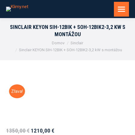
SINCLAIR KEYON SIH-12BIK + SOH-12BIK2-3,2 KW S
MONTÁŽOU
You are here:
Domov
Sinclair
Sinclair KEYON SIH-12BIK + SOH-12BIK2-3,2 kW s montážou
Zľava!
Pôvodná
Aktuálna
1350,00
€
1210,00
€