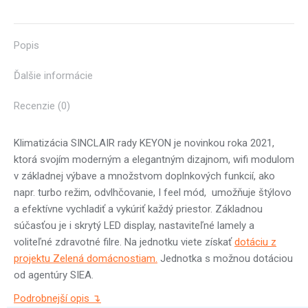
X
Pinterest
Facebook
LinkedIn
WhatsApp
Popis
Ďalšie informácie
Recenzie (0)
Klimatizácia SINCLAIR rady KEYON je novinkou roka 2021,
ktorá svojím moderným a elegantným dizajnom, wifi modulom
v základnej výbave a množstvom doplnkových funkcií, ako
napr. turbo režim, odvlhčovanie, I feel mód, umožňuje štýlovo
a efektívne vychladiť a vykúriť každý priestor. Základnou
súčasťou je i skrytý LED display, nastaviteľné lamely a
voliteľné zdravotné filre. Na jednotku viete získať
dotáciu z
projektu Zelená domácnostiam.
Jednotka s možnou dotáciou
od agentúry SIEA.
Podrobnejší opis ↴