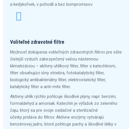
a kedykoľvek, v pohodlí a bez kompromisov.
Voliteľné zdravotné filtre
Možnosť dokúpenia voliteľných zdravotných filtrov pre ešte
čistejší vzduch zabezpečený vašou nástennou
klimatizáciou – aktívny uhlíkový filter, filter s katechínom,
filter obsahujúci ióny striebra, fotokatalytický filter,
biologický antibakteriálny filter, elektrostatický filter,
katalytický filter a anti-mite filter.
Aktívny uhlík rýchlo pohlcuje škodlivé plyny, napr. benzén,
formaldehyd a amoniak. Katechín je výťažok zo zeleného
čaju, ktorý sa pre svoje oxidačné a sterilizačné
účinky pridáva do filtrov. Aktívne enzýmy vytvárajú
benzénovej jadro, ktoré pohlcuje pachy a škodlivé látky v