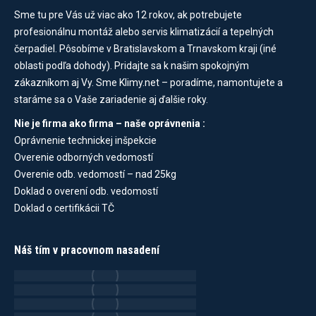
Sme tu pre Vás už viac ako 12 rokov, ak potrebujete
profesionálnu montáž alebo servis klimatizácií a tepelných
čerpadiel. Pôsobíme v Bratislavskom a Trnavskom kraji (iné
oblasti podľa dohody). Pridajte sa k našim spokojným
zákazníkom aj Vy. Sme Klimy.net – poradíme, namontujete a
staráme sa o Vaše zariadenie aj ďalšie roky.
Nie je firma ako firma – naše oprávnenia :
Oprávnenie technickej inšpekcie
Overenie odborných vedomostí
Overenie odb. vedomostí – nad 25kg
Doklad o overení odb. vedomostí
Doklad o certifikácii TČ
Náš tím v pracovnom nasadení