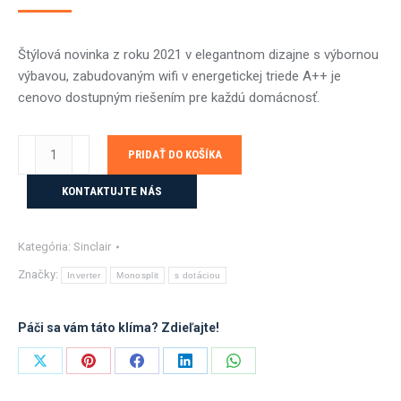
cena
cena
bola:
je:
Štýlová novinka z roku 2021 v elegantnom dizajne s výbornou
1350,00 €.
1210,00 €.
výbavou, zabudovaným wifi v energetickej triede A++ je
cenovo dostupným riešením pre každú domácnosť.
množstvo
PRIDAŤ DO KOŠÍKA
Sinclair
KEYON
KONTAKTUJTE NÁS
SIH-
12BIK
Kategória:
Sinclair
+
SOH-
Značky:
Inverter
Monosplit
s dotáciou
12BIK2-
3,2
Páči sa vám táto klíma? Zdieľajte!
kW
s
Share
Share
Share
Share
Share
montážou
on
on
on
on
on