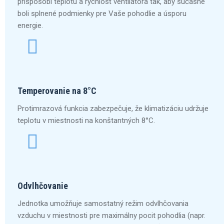
prispôsobí teplotu a rýchlosť ventilátora tak, aby súčasne
boli splnené podmienky pre Vaše pohodlie a úsporu
energie.
Temperovanie na 8°C
Protimrazová funkcia zabezpečuje, že klimatizáciu udržuje
teplotu v miestnosti na konštantných 8°C.
Odvlhčovanie
Jednotka umožňuje samostatný režim odvlhčovania
vzduchu v miestnosti pre maximálny pocit pohodlia (napr.