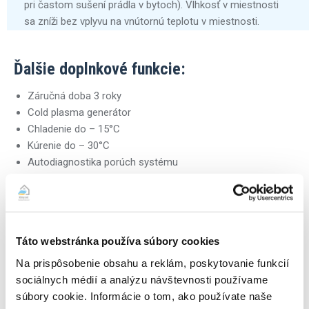
pri častom sušení prádla v bytoch). Vlhkosť v miestnosti
sa zníži bez vplyvu na vnútornú teplotu v miestnosti.
Ďalšie doplnkové funkcie:
Záručná doba 3 roky
Cold plasma generátor
Chladenie do – 15°C
Kúrenie do – 30°C
Autodiagnostika porúch systému
Turbo režim pre rýchly pocit chladu/tepla
Antikorózna úprava
Temperovanie na 8°C
Inteligentné odmrazovanie a automatické vysúšanie
Táto webstránka používa súbory cookies
výparníku
Odvod kondenzátu na obidve strany
Na prispôsobenie obsahu a reklám, poskytovanie funkcií
Časovač, autoreštart a autodiagnostika
sociálnych médií a analýzu návštevnosti používame
Chladivo R32 – ekologické chladivo
súbory cookie. Informácie o tom, ako používate naše