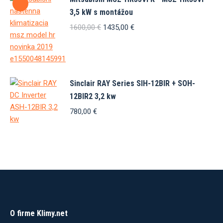
3,5 kW s montážou
Pôvodná
Aktuálna
1600,00
€
1435,00
€
cena
cena
bola:
je:
1600,00 €.
1435,00 €.
Sinclair RAY Series SIH-12BIR + SOH-
12BIR2 3,2 kw
780,00
€
O firme Klimy.net