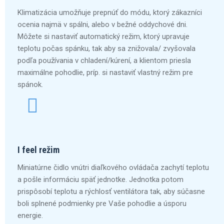
Klimatizácia umožňuje prepnúť do módu, ktorý zákazníci
ocenia najmä v spálni, alebo v bežné oddychové dni.
Môžete si nastaviť automatický režim, ktorý upravuje
teplotu počas spánku, tak aby sa znižovala/ zvyšovala
podľa používania v chladení/kúrení, a klientom priesla
maximálne pohodlie, príp. si nastaviť vlastný režim pre
spánok.
I feel režim
Miniatúrne čidlo vnútri diaľkového ovládača zachytí teplotu
a pošle informáciu späť jednotke. Jednotka potom
prispôsobí teplotu a rýchlosť ventilátora tak, aby súčasne
boli splnené podmienky pre Vaše pohodlie a úsporu
energie.