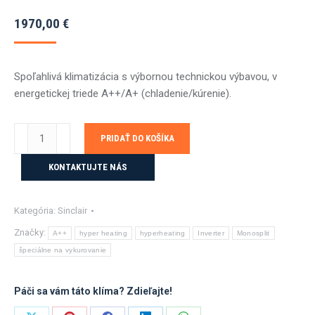
1970,00
€
Spoľahlivá klimatizácia s výbornou technickou výbavou, v
energetickej triede A++/A+ (chladenie/kúrenie).
množstvo
PRIDAŤ DO KOŠÍKA
Sinclair
Spectrum
KONTAKTUJTE NÁS
PLUS
ASH-
Kategória:
Sinclair
13BIS2/W
3,6
Značky:
A++
hyper heating
hyperheating
Inverter
Monosplit
kW
špeciálne na vykurovanie
s
montážou1
Páči sa vám táto klíma? Zdieľajte!