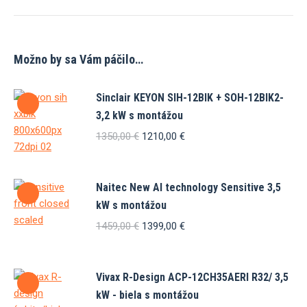
Možno by sa Vám páčilo…
Sinclair KEYON SIH-12BIK + SOH-12BIK2-
3,2 kW s montážou
Pôvodná
Aktuálna
1350,00
€
1210,00
€
cena
cena
bola:
je:
1350,00 €.
1210,00 €.
Naitec New AI technology Sensitive 3,5
kW s montážou
Pôvodná
Aktuálna
1459,00
€
1399,00
€
cena
cena
bola:
je:
1459,00 €.
1399,00 €.
Vivax R-Design ACP-12CH35AERI R32/ 3,5
kW - biela s montážou