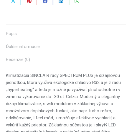
Share
Share
Share
Share
Share
on
on
on
on
on
X
Pinterest
Facebook
LinkedIn
WhatsApp
Popis
Ďalšie informácie
Recenzie (0)
Klimatizácia SINCLAIR rady SPECTRUM PLUS je dizajnovou
jednotkou, ktorá využíva ekologické chladivo R32 a je z radu
,,hyperheating“ a teda je možné ju využívať plnohodnotne i v
zime na vykurovanie do -30 st. Celzia. Moderný a elegantný
dizajn klimatizácie, s wifi modulom v základnej výbave a
množstvom doplnkových funkcií, ako napr. turbo režim,
odvlhčovanie, I feel mód, umožňuje efektívne vychladiť a
vykúriť každý priestor. Základnou súčasťou je i skrytý LED