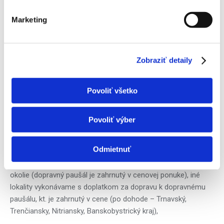
vysprávky muriva dosádrovaním, zapenenie otvorov
Marketing
montážnou penou, vysávanie profi vysávačom počas vŕtania
otvorov pre minimalizovanie prašnosti, odstránenie
prípadných menších nečistôt.
V cene nie sú zahrnuté
stavebné úpravy ako maľovanie, stierkovanie, prieraz
Zobraziť detaily
jadrovým vrtom, plošina a pod.
– kompletné príslušenstvo a montážny materiál (klasická
Povoliť všetko
konzola pre nástennú montáž vonkajšej jednotky alebo
podstavce, estetické krycie smotanové PVC lišty do 3 bm a
Povoliť výber
PVC príslušenstvo, kompletný kotviaci a spojovací materiál,
3bm Cu prepojovacieho potrubia 6/10/1 alebo 6/12/1,
komunikácie, kondenzovej hadice),
Odmietnuť
– lokalita montáže: Cena platí pre mesto Bratislava I-V a
okolie (dopravný paušál je zahrnutý v cenovej ponuke), iné
lokality vykonávame s doplatkom za dopravu k dopravnému
paušálu, kt. je zahrnutý v cene (po dohode – Trnavský,
Trenčiansky, Nitriansky, Banskobystrický kraj),