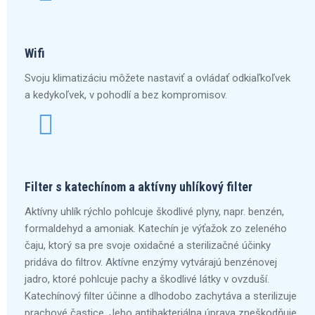
Wifi
Svoju klimatizáciu môžete nastaviť a ovládať odkiaľkoľvek
a kedykoľvek, v pohodlí a bez kompromisov.
Filter s katechínom a aktívny uhlíkový filter
Aktívny uhlík rýchlo pohlcuje škodlivé plyny, napr. benzén,
formaldehyd a amoniak. Katechín je výťažok zo zeleného
čaju, ktorý sa pre svoje oxidačné a sterilizačné účinky
pridáva do filtrov. Aktívne enzýmy vytvárajú benzénovej
jadro, ktoré pohlcuje pachy a škodlivé látky v ovzduší.
Katechínový filter účinne a dlhodobo zachytáva a sterilizuje
prachové častice. Jeho antibakteriálna úprava zneškodňuje