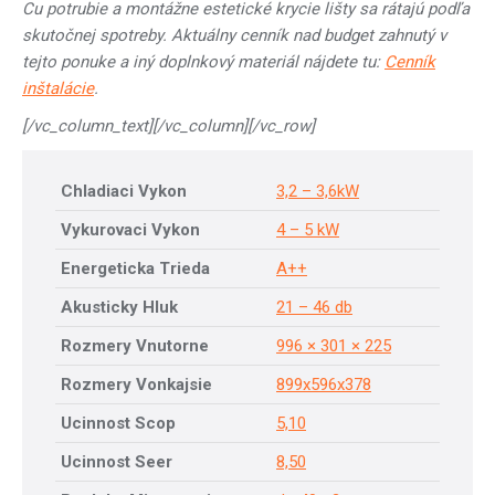
Cu potrubie a montážne estetické krycie lišty sa rátajú podľa
skutočnej spotreby. Aktuálny cenník nad budget zahnutý v
tejto ponuke a iný doplnkový materiál nájdete tu:
Cenník
inštalácie
.
[/vc_column_text][/vc_column][/vc_row]
Chladiaci Vykon
3,2 – 3,6kW
Vykurovaci Vykon
4 – 5 kW
Energeticka Trieda
A++
Akusticky Hluk
21 – 46 db
Rozmery Vnutorne
996 × 301 × 225
Rozmery Vonkajsie
899x596x378
Ucinnost Scop
5,10
Ucinnost Seer
8,50