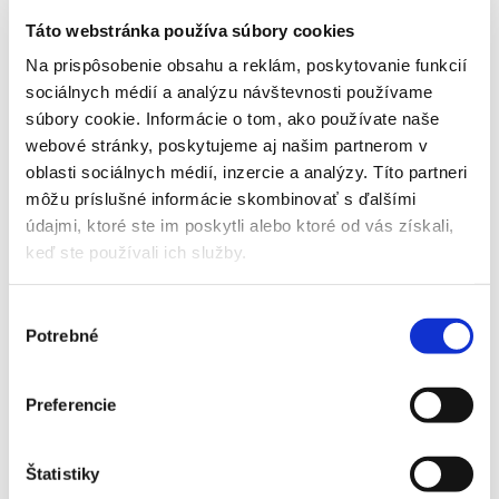
Kúrenie do – 30 st. Celzia
Táto webstránka používa súbory cookies
Na prispôsobenie obsahu a reklám, poskytovanie funkcií
Turbo režim pre rýchly pocit chladu/tepla
sociálnych médií a analýzu návštevnosti používame
Antikorózna úprava
súbory cookie. Informácie o tom, ako používate naše
Inteligentné odmrazovanie
webové stránky, poskytujeme aj našim partnerom v
oblasti sociálnych médií, inzercie a analýzy. Títo partneri
Odvod kondenzátu na obidve strany
môžu príslušné informácie skombinovať s ďalšími
Časovač, autoreštart a autodiagnostika
údajmi, ktoré ste im poskytli alebo ktoré od vás získali,
keď ste používali ich služby.
Chladivo R32 – ekologické chladivo
Montáž obsahuje:
Výber
– kompletnú dodávku a kvalitnú inštaláciu klimatizačného
Potrebné
súhlasu
zariadenia a materiálu vrátane elektrického dopojenia na
najbližšiu elektrickú zásuvku – 1x štandardný prieraz do steny
Preferencie
(vrátane vákuovania, tlakovej skúšky, spustenia zariadenia do
prevádzky, skúšky funkčnosti, zaučenia základnej obsluhy,
manuál v papierovej/elektronickej podobe a vystavenie
Štatistiky
montážneho/záručného listu). Samozrejmosťou sú drobné