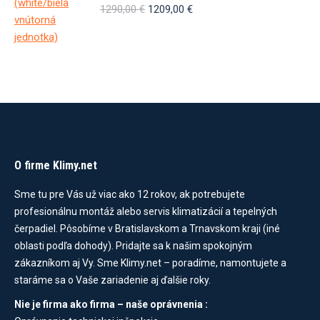
Pôvodná
Aktuálna
1290,00
€
1209,00
€
cena
cena
bola:
je:
1290,00 €.
1209,00 €.
O firme Klimy.net
Sme tu pre Vás už viac ako 12 rokov, ak potrebujete
profesionálnu montáž alebo servis klimatizácií a tepelných
čerpadiel. Pôsobíme v Bratislavskom a Trnavskom kraji (iné
oblasti podľa dohody). Pridajte sa k našim spokojným
zákazníkom aj Vy. Sme Klimy.net – poradíme, namontujete a
staráme sa o Vaše zariadenie aj ďalšie roky.
Nie je firma ako firma – naše oprávnenia :