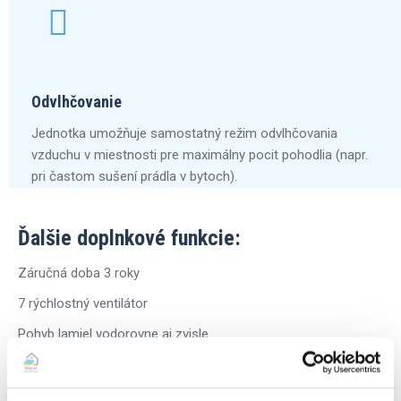
Odvlhčovanie
Jednotka umožňuje samostatný režim odvlhčovania
vzduchu v miestnosti pre maximálny pocit pohodlia (napr.
pri častom sušení prádla v bytoch).
Ďalšie doplnkové funkcie:
Záručná doba 3 roky
7 rýchlostný ventilátor
Pohyb lamiel vodorovne aj zvisle
Funckia temperovania – 8 st. Celzia
Cold plasma generátor