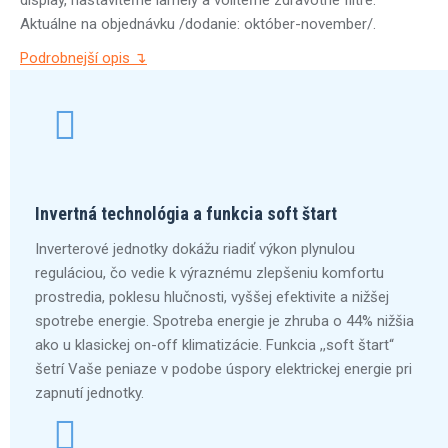
display, nastaviteľné lamely a voliteľné zdravotné filtre.
Aktuálne na objednávku /dodanie: október-november/.
Podrobnejší opis ↴
Invertná technológia a funkcia soft štart
Inverterové jednotky dokážu riadiť výkon plynulou
reguláciou, čo vedie k výraznému zlepšeniu komfortu
prostredia, poklesu hlučnosti, vyššej efektivite a nižšej
spotrebe energie. Spotreba energie je zhruba o 44% nižšia
ako u klasickej on-off klimatizácie. Funkcia ,,soft štart“
šetrí Vaše peniaze v podobe úspory elektrickej energie pri
zapnutí jednotky.