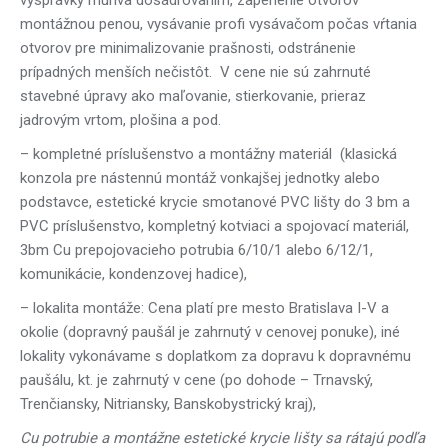
vysprávky muriva dosádrovaním, zapenenie otvorov
montážnou penou, vysávanie profi vysávačom počas vŕtania
otvorov pre minimalizovanie prašnosti, odstránenie
prípadných menších nečistôt.
V cene nie sú zahrnuté
stavebné úpravy ako maľovanie, stierkovanie, prieraz
jadrovým vrtom, plošina a pod.
– kompletné príslušenstvo a montážny materiál (klasická
konzola pre nástennú montáž vonkajšej jednotky alebo
podstavce, estetické krycie smotanové PVC lišty do 3 bm a
PVC príslušenstvo, kompletný kotviaci a spojovací materiál,
3bm Cu prepojovacieho potrubia 6/10/1 alebo 6/12/1,
komunikácie, kondenzovej hadice),
– lokalita montáže: Cena platí pre mesto Bratislava I-V a
okolie (dopravný paušál je zahrnutý v cenovej ponuke), iné
lokality vykonávame s doplatkom za dopravu k dopravnému
paušálu, kt. je zahrnutý v cene (po dohode – Trnavský,
Trenčiansky, Nitriansky, Banskobystrický kraj),
Cu potrubie a montážne estetické krycie lišty sa rátajú podľa