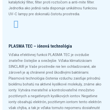
katalytický filter, filter proti roztočom a anti-mite filter.
Jednotka ako jediná rada disponuje unikátnou funkciou
UV-C lampy pre dokonalú čistotu prostredia.
PLASMA TEC – iónová technológia
Vďaka efektívnej funkcii PLASMA TEC je ovzdušie
znateľne čistejšie a sviežejšie. Vďaka klimatizáciam
SINCLAIR je Vaše prostredie nie len ochladzované, ale
zároveň je aj chránené pred škodlivými baktériami.
Plasmová technológia čistenia vzduchu zaisťuje prírodnú
bioklímu bohatú na aktivné kyslíkové molekuly, známe ako
ionty. Vytvára merateľné a kontrolovateľné množstvo
pozitívnych a negatívnych kyslíkových iontov. Negatívne
ionty obsahujú elektrón, pozitívnym iontom tento elektrón
však chýba, a tak je vďaka tomuto nepomeru dosiahnuté