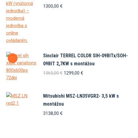
1300,00
€
Sinclair TERREL COLOR SIH-09BITx/SOH-
09BIT 2,7KW s montážou
Pôvodná
Aktuálna
1365,00
€
1299,00
€
cena
cena
bola:
je:
1365,00 €.
1299,00 €.
Mitsubishi MSZ-LN35VGR2- 3,5 kW s
montážou
3138,00
€