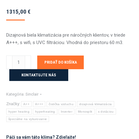
1315,00
€
Dizajnová biela klimatizácia pre náročných klientov, v triede
A+++, s wifi, s UVC filtráciou. Vhodná do priestoru 60 m3.
množstvo
PRIDAŤ DO KOŠÍKA
Sinclair
MARVIN
KONTAKTUJTE NÁS
SIH/SOH-
09BIM
Kategória:
Sinclair
2,7KW
navy
Značky:
A++
A+++
čistička vzduchu
dizajnová klimatizácia
s
hyper heating
hyperheating
Inverter
Monosplit
s dotáciou
montážou
špeciálne na vykurovanie
Páči sa vám táto klíma? Zdieľajte!