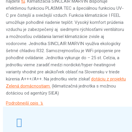
nájdete
tu
. Klimatizácia SINCLAIR MARVIN disponuje
efektívnou funkciou PLASMA TEC a špeciálnou funkciou UV-
C pre čistejší a sviežejší vzduch. Funkcia klimatizácie I FEEL
umožňuje pohodlné riadenie teplôt. Vysoký komfort prúdenia
vzduchu je zabezpečený aj siedmymi rýchlosťami ventilátoru
a možnosťou ovládania lamiel klimatizácie zvisle aj
vodorovne. Jednotka SINCLAIR MARVIN využíva ekologicky
šetrné chladivo R32. Samozrejmosťou je WiFi pripojenie pre
pohodlné ovládanie. Jednotka vykuruje do – 25 st. Celzia, a
jednotku vieme zaradiť medzi nordické/hyper-heatingové
varianty vhodné pre akúkoľvek oblasť na Slovensku v triede
kúrenia A+++/A++. Na jednotku viete získať
dotáciu z projektu
Zelená domácnostiam.
(klimatizačná jednotka s možnou
dotáciou od agentúry SIEA)
Podrobnejší opis ↴