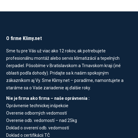
O firme Klimy.net
Sme tu pre Vás už viac ako 12 rokov, ak potrebujete
profesionálnu montáž alebo servis klimatizácií a tepelných
čerpadiel. Pôsobíme v Bratislavskom a Trnavskom kraji (iné
oblasti podľa dohody). Pridajte sa k našim spokojným
zákazníkom aj Vy. Sme Klimy.net – poradíme, namontujete a
staráme sa o Vaše zariadenie aj ďalšie roky.
Nie je firma ako firma – naše oprávnenia :
Oprávnenie technickej inšpekcie
Overenie odborných vedomostí
Overenie odb. vedomostí – nad 25kg
Doklad o overení odb. vedomostí
Doklad o certifikácii TČ