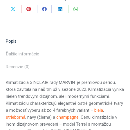
Share
Share
Share
Share
Share
on
on
on
on
on
X
Pinterest
Facebook
LinkedIn
WhatsApp
Popis
Ďalšie informácie
Recenzie (0)
Klimatizácia SINCLAIR rady MARVIN je prémiovou sériou,
ktorá zavítala na náš trh už v sezóne 2022. Klimatizácia vyniká
nielen trendovým dizajnom, ale i modernými funkciami.
Klimatizáciu charakterizujú elegantné ostré geometrické tvary
a možnosť výberu až zo 4 farebných variant –
biela
,
strieborná
, navy (čierna) a
champagne
. Cenu klimatizácie v
inom dizajnovom prevedení – model Terrel s montážou