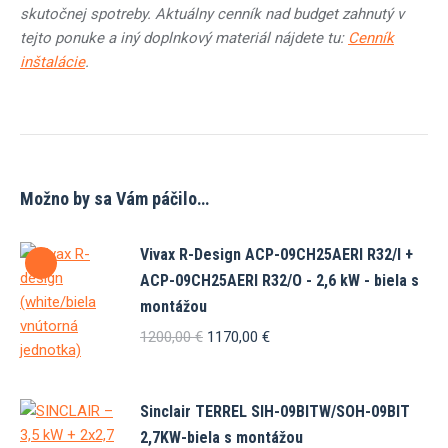
skutočnej spotreby. Aktuálny cenník nad budget zahnutý v
tejto ponuke a iný doplnkový materiál nájdete tu:
Cenník
inštalácie
.
Možno by sa Vám páčilo…
Vivax R-Design ACP-09CH25AERI R32/I +
ACP-09CH25AERI R32/O - 2,6 kW - biela s
montážou
Pôvodná
Aktuálna
1200,00
€
1170,00
€
cena
cena
bola:
je:
1200,00 €.
1170,00 €.
Sinclair TERREL SIH-09BITW/SOH-09BIT
2,7KW-biela s montážou