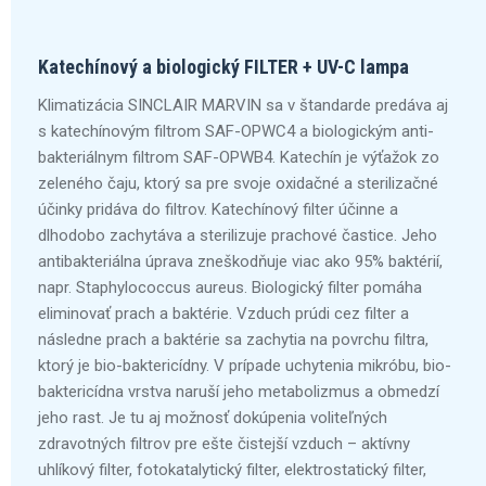
Katechínový a biologický FILTER + UV-C lampa
Klimatizácia SINCLAIR MARVIN sa v štandarde predáva aj
s katechínovým filtrom SAF-OPWC4 a biologickým anti-
bakteriálnym filtrom SAF-OPWB4. Katechín je výťažok zo
zeleného čaju, ktorý sa pre svoje oxidačné a sterilizačné
účinky pridáva do filtrov. Katechínový filter účinne a
dlhodobo zachytáva a sterilizuje prachové častice. Jeho
antibakteriálna úprava zneškodňuje viac ako 95% baktérií,
napr. Staphylococcus aureus. Biologický filter pomáha
eliminovať prach a baktérie. Vzduch prúdi cez filter a
následne prach a baktérie sa zachytia na povrchu filtra,
ktorý je bio-baktericídny. V prípade uchytenia mikróbu, bio-
baktericídna vrstva naruší jeho metabolizmus a obmedzí
jeho rast. Je tu aj možnosť dokúpenia voliteľných
zdravotných filtrov pre ešte čistejší vzduch – aktívny
uhlíkový filter, fotokatalytický filter, elektrostatický filter,