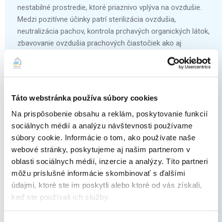
nestabilné prostredie, ktoré priaznivo vplýva na ovzdušie.
Medzi pozitívne účinky patrí sterilizácia ovzdušia,
neutralizácia pachov, kontrola prchavých organických látok,
zbavovanie ovzdušia prachových čiastočiek ako aj
znižovanie alergénov, čo priaznivo pôsobí najmä pre
alergikov.
Táto webstránka používa súbory cookies
Na prispôsobenie obsahu a reklám, poskytovanie funkcií
sociálnych médií a analýzu návštevnosti používame
Komfortný spánok
súbory cookie. Informácie o tom, ako používate naše
Klimatizácia umožňuje prepnúť do módu, ktorý zákazníci
webové stránky, poskytujeme aj našim partnerom v
ocenia najmä v spálni alebo v bežné dni. Môžete si nastaviť
oblasti sociálnych médií, inzercie a analýzy. Títo partneri
automatický režim, ktorý upravuje teplotu počas spánku,
môžu príslušné informácie skombinovať s ďalšími
tak aby sa znižovala/ zvyšovala podľa používania v
údajmi, ktoré ste im poskytli alebo ktoré od vás získali,
chladení/kúrení, a klientom priniesla maximálne pohodlie,
keď ste používali ich služby.
príp. si nastaviť vlastný režim pre spánok.