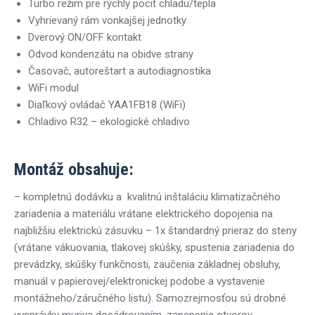
Turbo režim pre rýchly pocit chladu/tepla
Vyhrievaný rám vonkajšej jednotky
Dverový ON/OFF kontakt
Odvod kondenzátu na obidve strany
Časovač, autoreštart a autodiagnostika
WiFi modul
Diaľkový ovládač YAA1FB18 (WiFi)
Chladivo R32 – ekologické chladivo
Montáž obsahuje:
– kompletnú dodávku a kvalitnú inštaláciu klimatizačného
zariadenia a materiálu vrátane elektrického dopojenia na
najbližšiu elektrickú zásuvku – 1x štandardný prieraz do steny
(vrátane vákuovania, tlakovej skúšky, spustenia zariadenia do
prevádzky, skúšky funkčnosti, zaučenia základnej obsluhy,
manuál v papierovej/elektronickej podobe a vystavenie
montážneho/záručného listu). Samozrejmosťou sú drobné