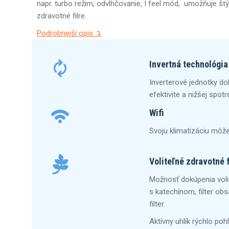
napr. turbo režim, odvlhčovanie, I feel mód, umožňuje štýl
zdravotné filre.
Podrobnejší opis ↴
Invertná technológia
Inverterové jednotky do
efektivite a nižšej spot
Wifi
Svoju klimatizáciu môže
Voliteľné zdravotné f
Možnosť dokúpenia volite
s katechínom, filter obsah
filter.
Aktívny uhlík rýchlo po