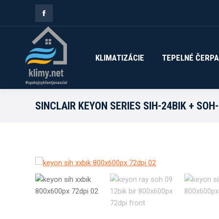
Facebook
KLIMATIZÁCIE
TEPELNÉ ČERPA
page
opens
KLIMATIZÁCIE
TEPELNÉ ČERP
in
new
SINCLAIR KEYON SERIES SIH-24BIK + SOH-
window