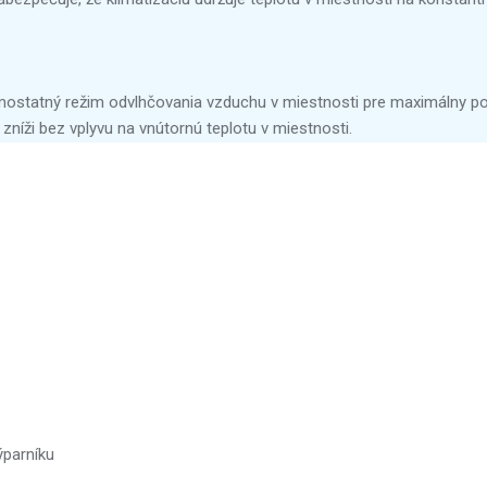
statný režim odvlhčovania vzduchu v miestnosti pre maximálny pocit
zníži bez vplyvu na vnútornú teplotu v miestnosti.
ýparníku