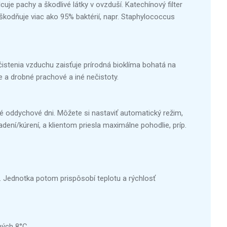
cuje pachy a škodlivé látky v ovzduší. Katechínový filter
škodňuje viac ako 95% baktérií, napr. Staphylococcus
čistenia vzduchu zaisťuje prírodná bioklíma bohatá na
e a drobné prachové a iné nečistoty.
é oddychové dni. Môžete si nastaviť automatický režim,
dení/kúrení, a klientom priesla maximálne pohodlie, príp.
e. Jednotka potom prispôsobí teplotu a rýchlosť
ných 8°C.