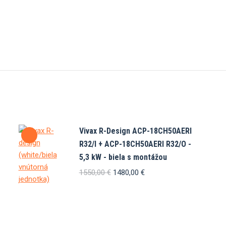
Vivax R-Design ACP-18CH50AERI
R32/I + ACP-18CH50AERI R32/O -
5,3 kW - biela s montážou
Pôvodná
Aktuálna
1550,00
€
1480,00
€
cena
cena
bola:
je:
1550,00 €.
1480,00 €.