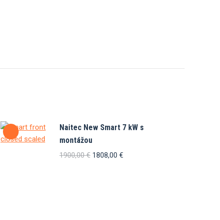
Naitec New Smart 7 kW s
montážou
Pôvodná
Aktuálna
1900,00
€
1808,00
€
cena
cena
bola:
je:
1900,00 €.
1808,00 €.