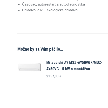
Časovač, autoreštart a autodiagnostika
Chladivo R32 – ekologické chladivo
Možno by sa Vám páčilo…
Mitsubishi AY MSZ-AY50VGK/MUZ-
AY50VG - 5 kW s montážou
2157,00
€