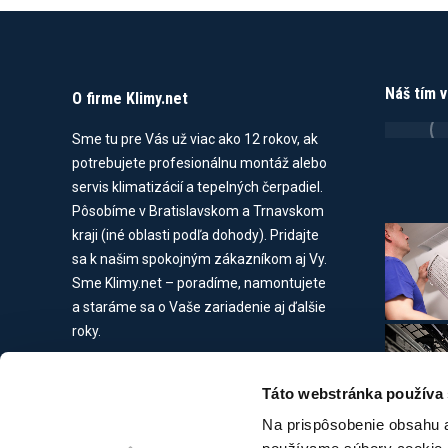
Náš tím 
O firme Klimy.net
Sme tu pre Vás už viac ako 12 rokov, ak
potrebujete profesionálnu montáž alebo
servis klimatizácií a tepelných čerpadiel.
Pôsobíme v Bratislavskom a Trnavskom
kraji (iné oblasti podľa dohody). Pridajte
sa k našim spokojným zákazníkom aj Vy.
Sme Klimy.net – poradíme, namontujete
a staráme sa o Vaše zariadenie aj ďalšie
roky.
Nie je firma ako firma – naše
oprávnenia :
Táto webstránka používa
Oprávnenie technickej inšpekcie
Na prispôsobenie obsahu a
Overenie odborných vedomostí