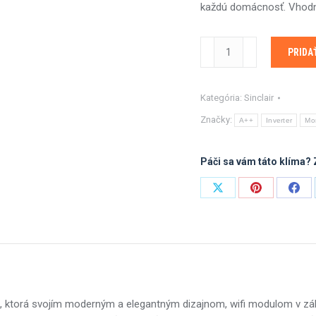
každú domácnosť. Vhodn
množstvo
PRIDA
Sinclair
KEYON
Series
Kategória:
Sinclair
SIH-
Značky:
A++
Inverter
Mon
24BIK
+
Páči sa vám táto klíma? 
SOH-
24BIK2
Share
Share
Shar
6,2
kW
on
on
on
X
Pinterest
Fac
, ktorá svojím moderným a elegantným dizajnom, wifi modulom v zá