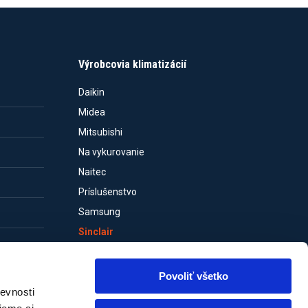
Výrobcovia klimatizácií
Daikin
Midea
Mitsubishi
Na vykurovanie
Naitec
Príslušenstvo
Samsung
Sinclair
Tepelné čerpadlá
Toshiba
Povoliť všetko
Vivax
evnosti