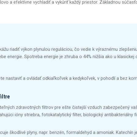
ovo a efektívne vychladiť a vykúriť každý priestor. Základnou súčasťou
kážu riadiť výkon plynulou reguláciou, čo vedie k výraznému zlepšeni
rebe energie. Spotreba energie je zhruba o 44% nižšia ako u klasickej 
te nastaviť a ovládať odkiaľkoľvek a kedykoľvek, v pohodlí a bez ko
iltre
ľných zdravotných filtrov pre ešte čistejší vzduch zabezpečený vašou 
ujúci ióny striebra, fotokatalytický filter, biologický antibakteriálny filt
hlcuje škodlivé plyny, napr. benzén, formaldehyd a amoniak. Katechín 