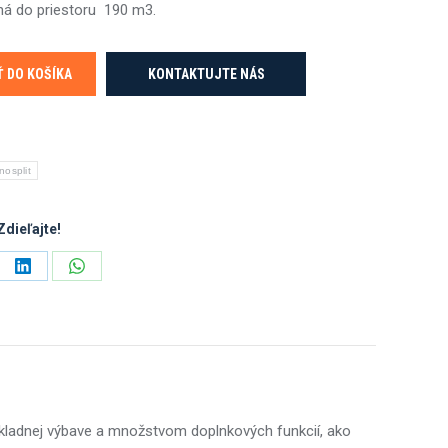
á do priestoru 190 m3.
Ť DO KOŠÍKA
KONTAKTUJTE NÁS
osplit
Zdieľajte!
e
Share
Share
on
on
ebook
LinkedIn
WhatsApp
kladnej výbave a množstvom doplnkových funkcií, ako