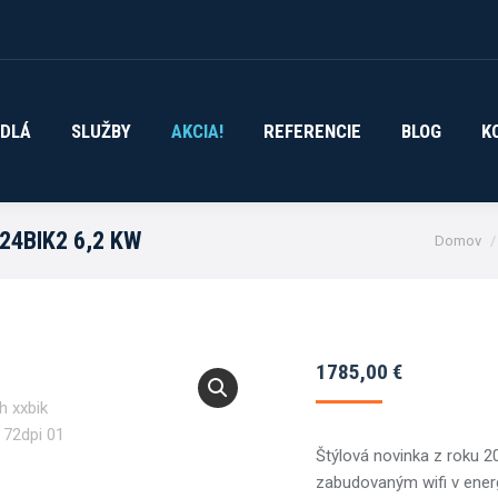
DLÁ
SLUŽBY
AKCIA!
REFERENCIE
BLOG
K
ADLÁ
SLUŽBY
AKCIA!
REFERENCIE
BLOG
K
You are 
24BIK2 6,2 KW
Domov
1785,00
€
Štýlová novinka z roku 2
zabudovaným wifi v ener