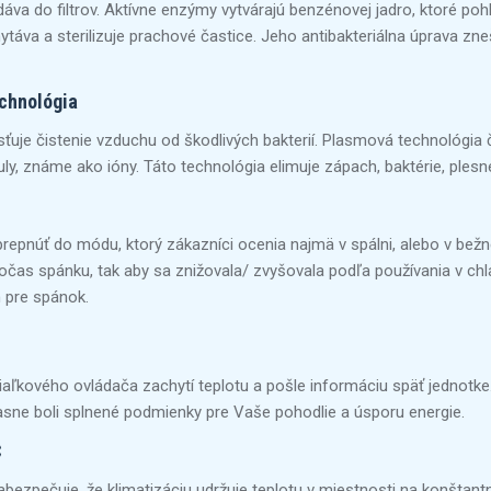
idáva do filtrov. Aktívne enzýmy vytvárajú benzénovej jadro, ktoré pohl
táva a sterilizuje prachové častice. Jeho antibakteriálna úprava zne
chnológia
ťuje čistenie vzduchu od škodlivých bakterií. Plasmová technológia 
uly, známe ako ióny. Táto technológia elimuje zápach, baktérie, plesn
repnúť do módu, ktorý zákazníci ocenia najmä v spálni, alebo v bežn
počas spánku, tak aby sa znižovala/ zvyšovala podľa používania v chla
m pre spánok.
 diaľkového ovládača zachytí teplotu a pošle informáciu späť jednotk
časne boli splnené podmienky pre Vaše pohodlie a úsporu energie.
C
bezpečuje, že klimatizáciu udržuje teplotu v miestnosti na konštant