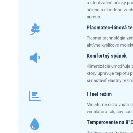
a sterilizačné účinky pr
účinne a dlhodobo zachy
aureus.
Plasmatec-iónová te
Plasma technológia zais
aktívne kyslíkové molek
Komfortný spánok
Klimatizácia umožňuje p
ktorý upravuje teplotu 
si nastaviť vlastný reži
I feel režim
Miniatúrne čidlo vnútri
ventilátora tak, aby sú
Temperovanie na 8°
Protimrazová funkcia za