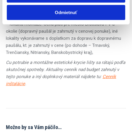
PVC príslušenstvo, kompletný kotviaci a spojovací materiál,
3bm Cu prepojovacieho potrubia 6/10/1 alebo 6/12/1,
Odmietnuť
komunikácie, kondenzovej hadice),
– lokalita montáže: Cena platí pre mesto Bratislava I-V a
okolie (dopravný paušál je zahrnutý v cenovej ponuke), iné
lokality vykonávame s doplatkom za dopravu k dopravnému
paušálu, kt. je zahrnutý v cene (po dohode – Trnavský,
Trenčiansky, Nitriansky, Banskobystrický kraj),
Cu potrubie a montážne estetické krycie lišty sa rátajú podľa
skutočnej spotreby. Aktuálny cenník nad budget zahnutý v
tejto ponuke a iný doplnkový materiál nájdete tu:
Cenník
inštalácie
.
Možno by sa Vám páčilo…