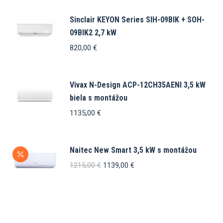
Sinclair KEYON Series SIH-09BIK + SOH-
09BIK2 2,7 kW
820,00
€
Vivax N-Design ACP-12CH35AENI 3,5 kW
biela s montážou
1135,00
€
Naitec New Smart 3,5 kW s montážou
Pôvodná
Aktuálna
1215,00
€
1139,00
€
cena
cena
bola:
je:
1215,00 €.
1139,00 €.