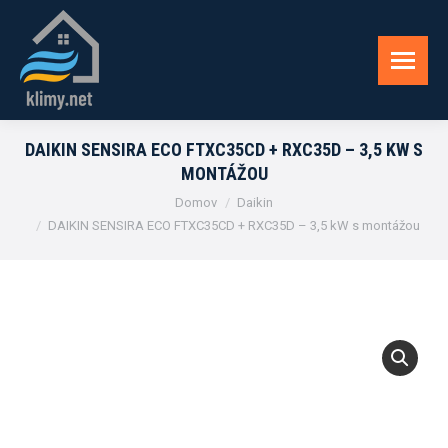
DAIKIN SENSIRA ECO FTXC35CD + RXC35D – 3,5 KW S
MONTÁŽOU
You are here:
Domov
Daikin
DAIKIN SENSIRA ECO FTXC35CD + RXC35D – 3,5 kW s montážou