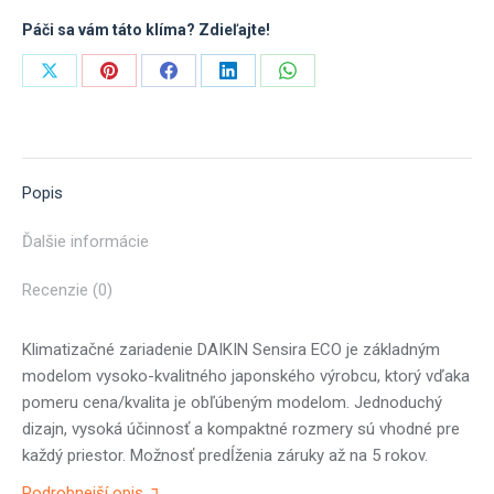
3,5
Páči sa vám táto klíma? Zdieľajte!
kW
s
Share
Share
Share
Share
Share
montážou
on
on
on
on
on
X
Pinterest
Facebook
LinkedIn
WhatsApp
Popis
Ďalšie informácie
Recenzie (0)
Klimatizačné zariadenie DAIKIN Sensira ECO je základným
modelom vysoko-kvalitného japonského výrobcu, ktorý vďaka
pomeru cena/kvalita je obľúbeným modelom. Jednoduchý
dizajn, vysoká účinnosť a kompaktné rozmery sú vhodné pre
každý priestor. Možnosť predĺženia záruky až na 5 rokov.
Podrobnejší opis ↴