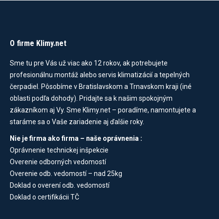
O firme Klimy.net
Sme tu pre Vás už viac ako 12 rokov, ak potrebujete
profesionálnu montáž alebo servis klimatizácií a tepelných
čerpadiel. Pôsobíme v Bratislavskom a Trnavskom kraji (iné
oblasti podľa dohody). Pridajte sa k našim spokojným
zákazníkom aj Vy. Sme Klimy.net – poradíme, namontujete a
staráme sa o Vaše zariadenie aj ďalšie roky.
Nie je firma ako firma – naše oprávnenia :
Oprávnenie technickej inšpekcie
Overenie odborných vedomostí
Overenie odb. vedomostí – nad 25kg
Doklad o overení odb. vedomostí
Doklad o certifikácii TČ