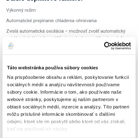
Výkonný režim
Automatické prepínanie chladenia-ohrievania
Zvislá automatická oscilácia – možnosť zvoliť automatický
zvislý pohyb klapiek vypúšťania vzduchu pre účinné rozloženie
vzduchu a teploty po celej miestnosti
Automatická rýchlosť ventilátora – automaticky zvolí
potrebnú rýchlosť ventilátora na dosiahnutie alebo udržiavanie
Táto webstránka používa súbory cookies
nastavenej teploty
Na prispôsobenie obsahu a reklám, poskytovanie funkcií
24-hodinový časovač
sociálnych médií a analýzu návštevnosti používame
súbory cookie. Informácie o tom, ako používate naše
Automatický reštart
webové stránky, poskytujeme aj našim partnerom v
Infračervené diaľkové ovládanie
oblasti sociálnych médií, inzercie a analýzy. Títo partneri
Chladivo R32 – ekologické chladivo
môžu príslušné informácie skombinovať s ďalšími
údajmi, ktoré ste im poskytli alebo ktoré od vás získali,
keď ste používali ich služby.
Montáž obsahuje: