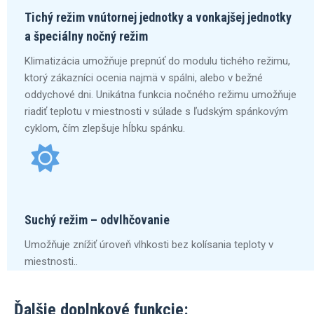
Tichý režim vnútornej jednotky a vonkajšej jednotky
a špeciálny nočný režim
Klimatizácia umožňuje prepnúť do modulu tichého režimu,
ktorý zákazníci ocenia najmä v spálni, alebo v bežné
oddychové dni. Unikátna funkcia nočného režimu umožňuje
riadiť teplotu v miestnosti v súlade s ľudským spánkovým
cyklom, čím zlepšuje hĺbku spánku.
Suchý režim – odvlhčovanie
Umožňuje znížiť úroveň vlhkosti bez kolísania teploty v
miestnosti..
Ďalšie doplnkové funkcie: