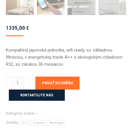
1335,00
€
Kompaktná japonská jednotka, wifi ready, so základnou
filtráciou, v energetickej triede A++ s ekologickým chladivom
R32, so zárukou 36 mesiacov.
množstvo
PRIDAŤ DO KOŠÍKA
DAIKIN
SENSIRA
KONTAKTUJTE NÁS
ECO
FTXC35CD
Kategória:
Daikin
+
RXC35D
Značky:
A++
Inverter
Monosplit
-