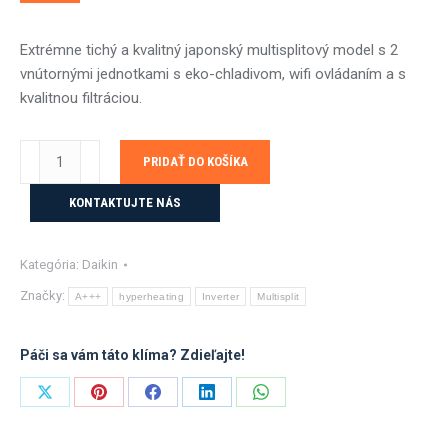
Extrémne tichý a kvalitný japonský multisplitový model s 2
vnútornými jednotkami s eko-chladivom, wifi ovládaním a s
kvalitnou filtráciou.
množstvo
PRIDAŤ DO KOŠÍKA
DAIKIN
multisplit
KONTAKTUJTE NÁS
3MXM40A
3x2,5kW
Kategória:
Daikin
Comfora
s
Značky:
A+++
hyperheating
Inverter
Multisplit
montážou
Páči sa vám táto klíma? Zdieľajte!
Share
Share
Share
Share
Share
on
on
on
on
on