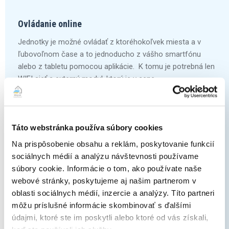
Ovládanie online
Jednotky je možné ovládať z ktoréhokoľvek miesta a v
ľubovoľnom čase a to jednoducho z vášho smartfónu
alebo z tabletu pomocou aplikácie. K tomu je potrebná len
WIFI sieť a externý modul, ktorý je v cene.
Táto webstránka používa súbory cookies
Na prispôsobenie obsahu a reklám, poskytovanie funkcií
Samodiagnostika
sociálnych médií a analýzu návštevnosti používame
Zjednodušuje údržbu indikáciou systémových porúch a
súbory cookie. Informácie o tom, ako používate naše
prevádzkových anomálií.
webové stránky, poskytujeme aj našim partnerom v
oblasti sociálnych médií, inzercie a analýzy. Títo partneri
môžu príslušné informácie skombinovať s ďalšími
údajmi, ktoré ste im poskytli alebo ktoré od vás získali,