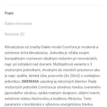
X
Pinterest
Facebook
LinkedIn
WhatsApp
Popis
Ďalšie informácie
Recenzie (0)
Klimatizácia od značky Daikin model Comfora je moderná a
extrémne tichá klimatizácia. Jednotka je vďaka svojim
kompaktným rozmerom ideálnym riešením pri renováciách,
napr. pri inštalácií nad dverami. Multisplitová varianta s 3
vnútornými jednotkami, vhodnými do menších priestorov ako
je napr. spálňa, detská izba, pracovňa (do 25m2) s vonkajšou
jednotkou
3
MXM40A
uspokojí aj náročných klientov. Rada
vnútorných jednotiek Comfora je strednou triedou overeného
japonského výrobcu, vyniká matným dizajnom, oblými tvarmi,
extrémne nízkou hlučnosťou a kvalitnou filtráciou. Tieto
parametre v kombinácii s výbornou energetickou triedou