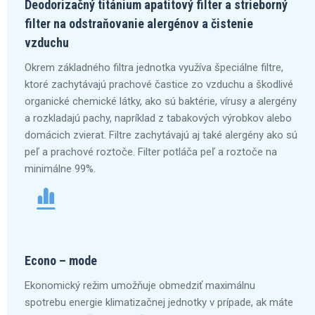
Deodorizačný titánium apatitový filter a strieborný
filter na odstraňovanie alergénov a čistenie
vzduchu
Okrem základného filtra jednotka využíva špeciálne filtre,
ktoré zachytávajú prachové častice zo vzduchu a škodlivé
organické chemické látky, ako sú baktérie, vírusy a alergény
a rozkladajú pachy, napríklad z tabakových výrobkov alebo
domácich zvierat. Filtre zachytávajú aj také alergény ako sú
peľ a prachové roztoče. Filter potláča peľ a roztoče na
minimálne 99%.
Econo – mode
Ekonomický režim umožňuje obmedziť maximálnu
spotrebu energie klimatizačnej jednotky v prípade, ak máte