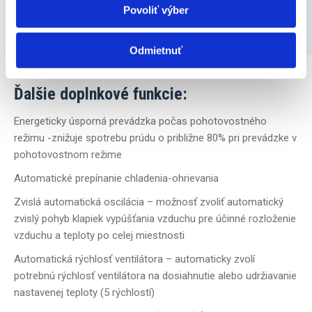
Suchý režim – odvlhčovanie
Povoliť výber
Umožňuje znížiť úroveň vlhkosti bez kolísania teploty v
miestnosti..
Odmietnuť
Ďalšie doplnkové funkcie:
Energeticky úsporná prevádzka počas pohotovostného
režimu -znižuje spotrebu prúdu o približne 80% pri prevádzke v
pohotovostnom režime
Automatické prepínanie chladenia-ohrievania
Zvislá automatická oscilácia – možnosť zvoliť automatický
zvislý pohyb klapiek vypúšťania vzduchu pre účinné rozloženie
vzduchu a teploty po celej miestnosti
Automatická rýchlosť ventilátora – automaticky zvolí
potrebnú rýchlosť ventilátora na dosiahnutie alebo udržiavanie
nastavenej teploty (5 rýchlostí)