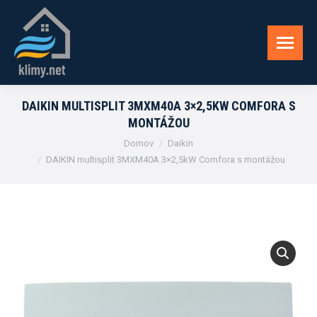
DAIKIN MULTISPLIT 3MXM40A 3×2,5KW COMFORA S
MONTÁŽOU
You are here:
Domov
Daikin
DAIKIN multisplit 3MXM40A 3×2,5kW Comfora s montážou