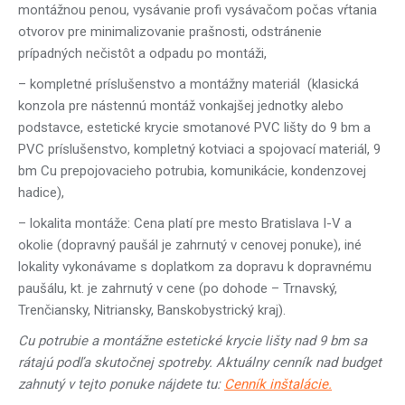
montážnou penou, vysávanie profi vysávačom počas vŕtania
otvorov pre minimalizovanie prašnosti, odstránenie
prípadných nečistôt a odpadu po montáži,
– kompletné príslušenstvo a montážny materiál (klasická
konzola pre nástennú montáž vonkajšej jednotky alebo
podstavce, estetické krycie smotanové PVC lišty do 9 bm a
PVC príslušenstvo, kompletný kotviaci a spojovací materiál, 9
bm Cu prepojovacieho potrubia, komunikácie, kondenzovej
hadice),
– lokalita montáže: Cena platí pre mesto Bratislava I-V a
okolie (dopravný paušál je zahrnutý v cenovej ponuke), iné
lokality vykonávame s doplatkom za dopravu k dopravnému
paušálu, kt. je zahrnutý v cene (po dohode – Trnavský,
Trenčiansky, Nitriansky, Banskobystrický kraj).
Cu potrubie a montážne estetické krycie lišty nad 9 bm sa
rátajú podľa skutočnej spotreby. Aktuálny cenník nad budget
zahnutý v tejto ponuke nájdete tu:
Cenník inštalácie.