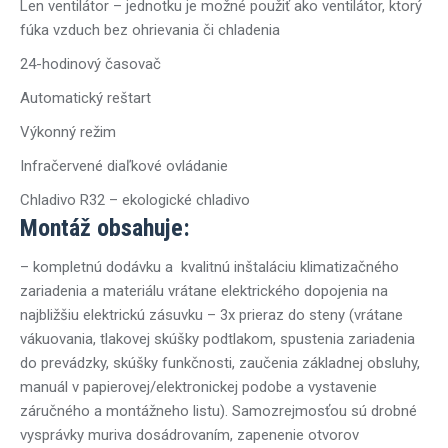
Len ventilátor – jednotku je možné použiť ako ventilátor, ktorý
fúka vzduch bez ohrievania či chladenia
24-hodinový časovač
Automatický reštart
Výkonný režim
Infračervené diaľkové ovládanie
Chladivo R32 – ekologické chladivo
Montáž obsahuje:
– kompletnú dodávku a kvalitnú inštaláciu klimatizačného
zariadenia a materiálu vrátane elektrického dopojenia na
najbližšiu elektrickú zásuvku – 3x prieraz do steny (vrátane
vákuovania, tlakovej skúšky podtlakom, spustenia zariadenia
do prevádzky, skúšky funkčnosti, zaučenia základnej obsluhy,
manuál v papierovej/elektronickej podobe a vystavenie
záručného a montážneho listu). Samozrejmosťou sú drobné
vysprávky muriva dosádrovaním, zapenenie otvorov