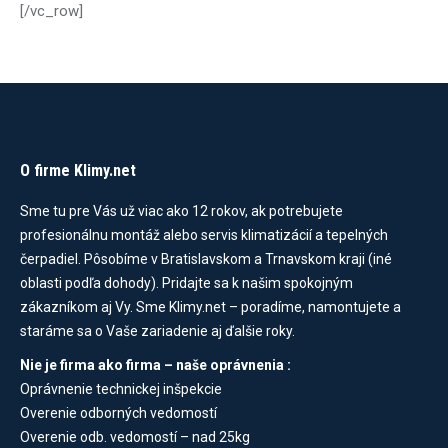
[/vc_row]
O firme Klimy.net
Sme tu pre Vás už viac ako 12 rokov, ak potrebujete
profesionálnu montáž alebo servis klimatizácií a tepelných
čerpadiel. Pôsobíme v Bratislavskom a Trnavskom kraji (iné
oblasti podľa dohody). Pridajte sa k našim spokojným
zákazníkom aj Vy. Sme Klimy.net – poradíme, namontujete a
staráme sa o Vaše zariadenie aj ďalšie roky.
Nie je firma ako firma – naše oprávnenia :
Oprávnenie technickej inšpekcie
Overenie odborných vedomostí
Overenie odb. vedomostí – nad 25kg