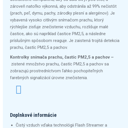
zároveň natoľko výkonná, aby odstránila až 99% nečistôt
(prach, peľ, dymu, pachy, zárodky plesní a alergénov). Je
vybavená vysoko citlivým snímačom prachu, ktorý
rýchlejšie zisťuje znečistenie vzduchu, rozlišuje malé
častice, ako sú napríklad častice PM2,5, a následne
príslušným spôsobom reaguje. Je zaistená trojitá detekcia
prachu, častíc PM2,5 a pachov.
Kontrolky snímača prachu, častíc PM2,5 a pachov –
zistené množstvo prachu, častíc PM2,5 a pachov sa
zobrazujú prostredníctvom ľahko pochopiteľných
farebných signalizácií úrovne znečistenia.
Doplnkové informácie
Čistý vzduch vďaka technológii Flash Streamer a