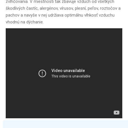
zvlhčovania. V miestnosti tak zbavuje vzduch od všetkých
škodlivých častíc, alergénov, vírusov, plesní, peľov, roztočov a
pachov a navyše v nej udržiava optimálnu vlhkosť vzduchu
vhodnú na dýchanie.