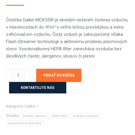
Čistička Daikin MCK55W je skvelým riešením čistenia vzduchu
v miestnostiach do 41m²
s veľmi tichou prevádzkou a extra
zvlhčovačom vzduchu. Čistý vzduch je zabezpečený vďaka
Flash Streamer technológii a aktívnemu prúdeniu plazmových
iónov. Vysokovýkonný HEPA filter zanecháva ovzdušie bez
škodlivých častíc, alergénov, vírusov či plesní.
množstvo
PRIDAŤ DO KOŠÍKA
Daikin
-
KONTAKTUJTE NÁS
MCK55W
-
Kategória:
Daikin
čistička
vzduchu
Značky:
čistička vzduchu
HEPA filter
ionizátor vzduchu
so
monoblokové jednotky
zvlhčovaním