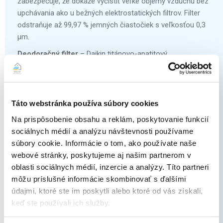
zabezpečuje, že dokáže vyčistiť veľké objemy vzduchu bez
upchávania ako u bežných elektrostatických filtrov. Filter
odstraňuje až 99,97 % jemných čiastočiek s veľkosťou 0,3
μm.
Deodoračný filter
– Daikin titánovo-apatitový
deodorizačný filter odstraňuje častice prachu zo vzduchu
a zachytáva napríklad pach tabaku a domácich miláčikov.
Taktiež zachytáva a dokonca deaktivuje škodlivé organické
chemické látky, aby ste si mohli vychutnať stály prísun
Táto webstránka používa súbory cookies
čistého vzduchu.
Na prispôsobenie obsahu a reklám, poskytovanie funkcií
Plazmový ionizátor
– Vďaka špeciálnemu plazmovému
sociálnych médií a analýzu návštevnosti používame
ionizátoru, ktorý uvoľnuje do prostredia 25 000 iónov na
súbory cookie. Informácie o tom, ako používate naše
cm³, je ovzdušie oveľa čistejšie. Uvoľnené ióny sa naviažu
webové stránky, poskytujeme aj našim partnerom v
na častice prítomné vo vzduchu a tým vytvárajú aktívne
oblasti sociálnych médií, inzercie a analýzy. Títo partneri
prvky, ktoré rozkladajú huby a alergény.
môžu príslušné informácie skombinovať s ďalšími
údajmi, ktoré ste im poskytli alebo ktoré od vás získali,
keď ste používali ich služby.