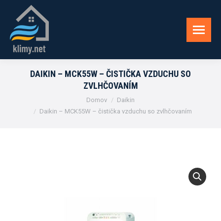
DAIKIN – MCK55W – ČISTIČKA VZDUCHU SO
ZVLHČOVANÍM
You are here:
Domov
Daikin
Daikin – MCK55W – čistička vzduchu so zvlhčovaním