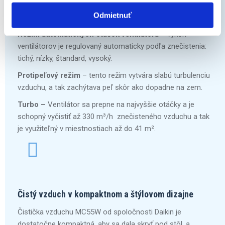
hladina hluku sa tak minimalizuje. Ideálny režim počas
Odmietnuť
spánku.
Režim automatických otáčok ventilátora
– výkon
ventilátorov je regulovaný automaticky podľa znečistenia:
tichý, nízky, štandard, vysoký.
Protipeľový režim
– tento režim vytvára slabú turbulenciu
vzduchu, a tak zachýtava peľ skôr ako dopadne na zem.
Turbo –
Ventilátor sa prepne na najvyššie otáčky a je
schopný vyčistiť až 330 m³/h znečisteného vzduchu a tak
je využiteľný v miestnostiach až do 41 m².
Čistý vzduch v kompaktnom a štýlovom dizajne
Čistička vzduchu MC55W od spoločnosti Daikin je
dostatočne kompaktná, aby sa dala skryť pod stôl, a