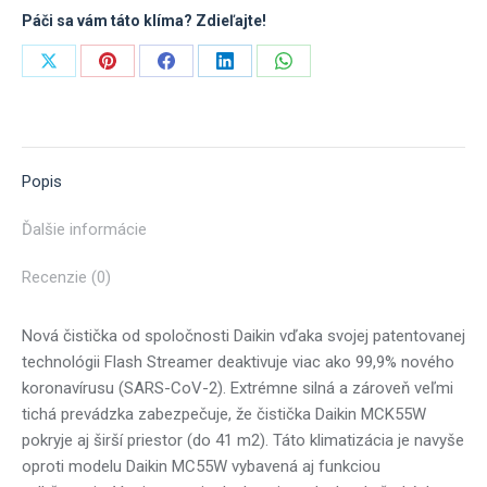
Páči sa vám táto klíma? Zdieľajte!
Share
Share
Share
Share
Share
on
on
on
on
on
X
Pinterest
Facebook
LinkedIn
WhatsApp
Popis
Ďalšie informácie
Recenzie (0)
Nová čistička od spoločnosti Daikin vďaka svojej patentovanej
technológii Flash Streamer deaktivuje viac ako 99,9% nového
koronavírusu (SARS-CoV-2). Extrémne silná a zároveň veľmi
tichá prevádzka zabezpečuje, že čistička Daikin MCK55W
pokryje aj širší priestor (do 41 m2). Táto klimatizácia je navyše
oproti modelu Daikin MC55W vybavená aj funkciou