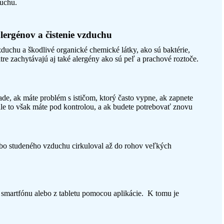
duchu.
alergénov a čistenie vzduchu
zduchu a škodlivé organické chemické látky, ako sú baktérie,
tre zachytávajú aj také alergény ako sú peľ a prachové roztoče.
e, ak máte problém s ističom, ktorý často vypne, ak zapnete
tále to však máte pod kontrolou, a ak budete potrebovať znovu
lebo studeného vzduchu cirkuloval až do rohov veľkých
smartfónu alebo z tabletu pomocou aplikácie. K tomu je