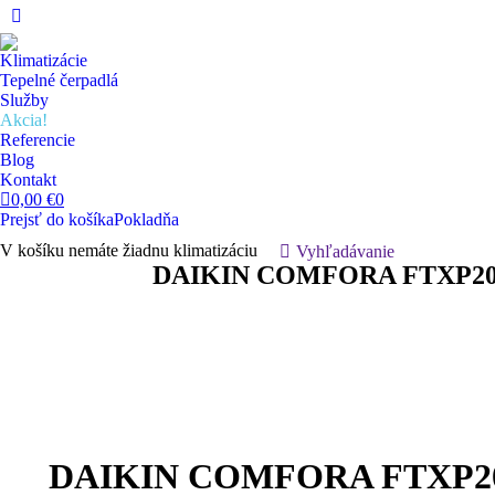
Facebook
page
Klimatizácie
opens
Tepelné čerpadlá
in
Služby
Akcia!
new
Referencie
window
Blog
Kontakt
0,00
€
0
Prejsť do košíka
Pokladňa
V košíku nemáte žiadnu klimatizáciu
Hľadanie:
Vyhľadávanie
DAIKIN COMFORA FTXP20N
DAIKIN COMFORA FTXP20N