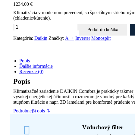
1234,00
€
Klimatizácia v modernom prevedení, so špeciálnym strieborným 
(chladenie/kúrenie).
množstvo
Pridať do košíka
DAIKIN
COMFORA
Kategória:
Daikin
Značky:
A++
Inverter
Monosplit
FTXP20N9
+
RXP20N9
-
Popis
2,0
Ďalšie informácie
kW
Recenzie (0)
Popis
Klimatizačné zariadenie DAIKIN Comfora je prakticky takmer 
vysokej energetickej účinnosti a rozmerom je vhodný pre každý 
stupňom filtrácie a napr. 3D lamelami pre komfortné prúdenie 
Podrobnejší opis ↴
Vzduchový filter