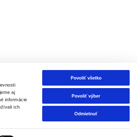
Povoliť všetko
evnosti
jeme aj
Povoliť výber
né informácie
žívali ich
Odmietnuť