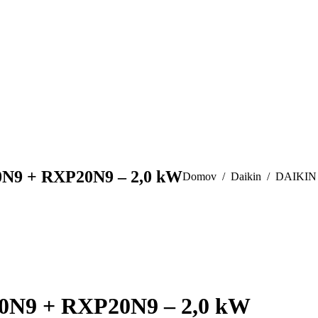
9 + RXP20N9 – 2,0 kW
You are here:
Domov
Daikin
DAIKIN
9 + RXP20N9 – 2,0 kW