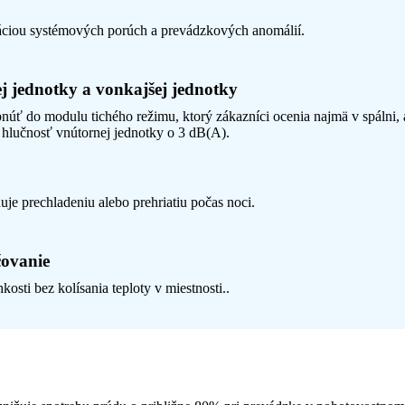
áciou systémových porúch a prevádzkových anomálií.
j jednotky a vonkajšej jednotky
núť do modulu tichého režimu, ktorý zákazníci ocenia najmä v spálni,
 hlučnosť vnútornej jednotky o 3 dB(A).
ňuje prechladeniu alebo prehriatiu počas noci.
čovanie
osti bez kolísania teploty v miestnosti..