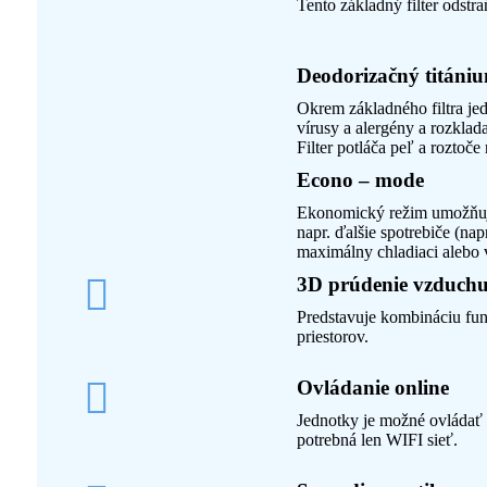
Tento základný filter odstr
Deodorizačný titánium
Okrem základného filtra jed
vírusy a alergény a rozklad
Filter potláča peľ a roztoč
Econo – mode
Ekonomický režim umožňuje 
napr. ďalšie spotrebiče (na
maximálny chladiaci alebo
3D prúdenie vzduch
Predstavuje kombináciu fun
priestorov.
Ovládanie online
Jednotky je možné ovládať 
potrebná len WIFI sieť.