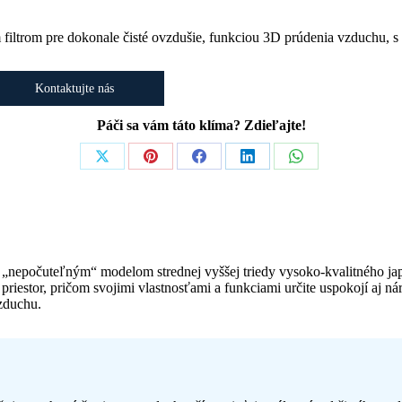
filtrom pre dokonale čisté ovzdušie, funkciou 3D prúdenia vzduchu, s
Kontaktujte nás
Páči sa vám táto klíma? Zdieľajte!
Share
Share
Share
Share
Share
on
on
on
on
on
X
Pinterest
Facebook
LinkedIn
WhatsApp
„nepočuteľným“ modelom strednej vyššej triedy vysoko-kvalitného ja
priestor, pričom svojimi vlastnosťami a funkciami určite uspokojí aj n
vzduchu.