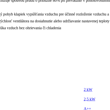
nižuje spotrebu prúdu o približne 80% pri prevádzke v pohotovostnom
lý pohyb klapiek vypúšťania vzduchu pre účinné rozloženie vzduchu a t
chlosť ventilátora na dosiahnutie alebo udržiavanie nastavenej teploty 
 fúka vzduch bez ohrievania či chladenia
2 kW
2,5 kW
A++