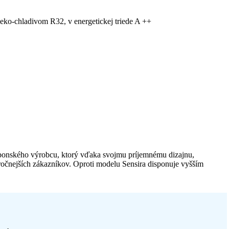
 eko-chladivom R32, v energetickej triede A ++
ponského výrobcu, ktorý vďaka svojmu príjemnému dizajnu,
áročnejších zákazníkov. Oproti modelu Sensira disponuje vyšším