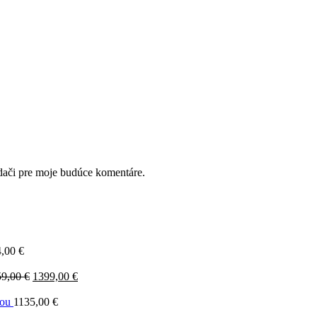
dači pre moje budúce komentáre.
4,00
€
Pôvodná
Aktuálna
59,00
€
1399,00
€
cena
cena
bola:
je:
žou
1135,00
€
1459,00 €.
1399,00 €.