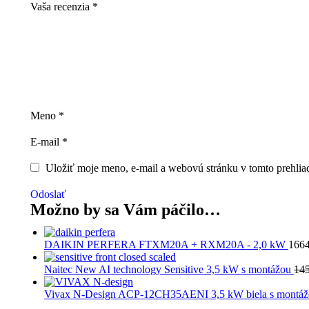
Vaša recenzia
*
Meno
*
E-mail
*
Uložiť moje meno, e-mail a webovú stránku v tomto prehlia
Odoslať
Možno by sa Vám páčilo…
DAIKIN PERFERA FTXM20A + RXM20A - 2,0 kW
166
Naitec New AI technology Sensitive 3,5 kW s montážou
14
Vivax N-Design ACP-12CH35AENI 3,5 kW biela s montá