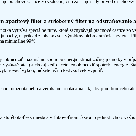
aňuje prachové častice zo vzduchu, čím zaisťuje stály prívod čistého vz
 apatitový filter a strieborný filter na odstraňovanie 
notka využíva špeciálne filtre, ktoré zachytávajú prachové častice zo v
ajú pachy, napríklad z tabakových výrobkov alebo domácich zvierat. Fil
e na minimálne 99%.
obmedziť maximálnu spotrebu energie klimatizačnej jednotky v prípad
pr. vysávač, atď.) alebo aj keď chcete len obmedziť spotrebu energie. S
 vykurovací výkon, môžete režim kedykoľvek vypnúť.
u
kcie horizontálneho a vertikálneho otáčania tak, aby prúd horúceho a
z ktoréhokoľvek miesta a v ľubovoľnom čase a to jednoducho z vášho 