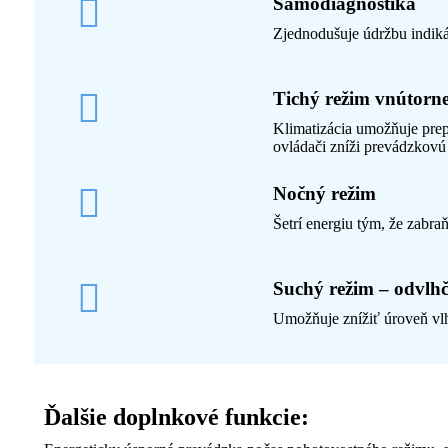
Samodiagnostika
Zjednodušuje údržbu indik
Tichý režim vnútorne
Klimatizácia umožňuje prep
ovládači zníži prevádzkovú
Nočný režim
Šetrí energiu tým, že zabra
Suchý režim – odvlh
Umožňuje znížiť úroveň vlhk
Ďalšie doplnkové funkcie: