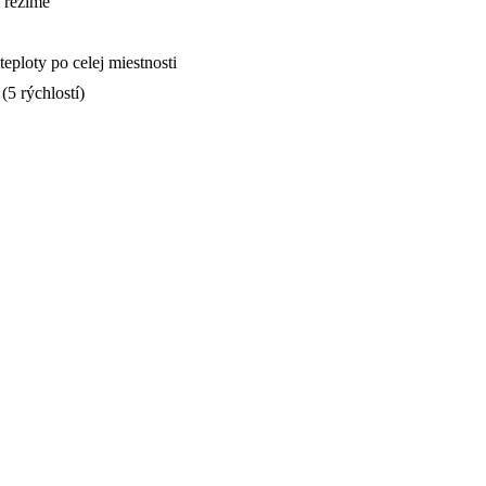
 režime
eploty po celej miestnosti
(5 rýchlostí)