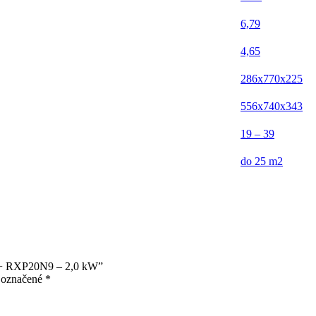
6,79
4,65
286x770x225
556x740x343
19 – 39
do 25 m2
+ RXP20N9 – 2,0 kW”
ú označené
*