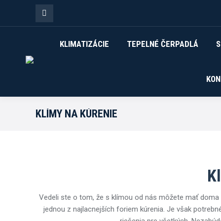
Facebook
page
KLIMATIZÁCIE
TEPELNÉ ČERPADLÁ
S
opens
in
KON
new
window
KLÍMY NA KÚRENIE
Kl
Vedeli ste o tom, že s klímou od nás môžete mať doma pr
jednou z najlacnejších foriem kúrenia. Je však potrebné