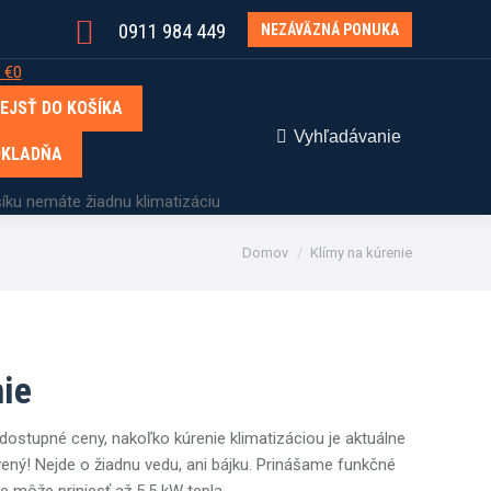
0911 984 449
NEZÁVÄZNÁ PONUKA
0
€
0
EJSŤ DO KOŠÍKA
Vyhľadávanie
Hľadanie:
OKLADŇA
íku nemáte žiadnu klimatizáciu
You are here:
Domov
Klímy na kúrenie
nie
dostupné ceny, nakoľko kúrenie klimatizáciou je aktuálne
avený! Nejde o žiadnu vedu, ani bájku. Prinášame funkčné