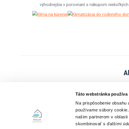
výhodnejšia v porovnaní s nákupom niekoľkých
A
Kúrenie klimatizáciou je dnes jednou z najlacnejších fori
Táto webstránka používa
Na prispôsobenie obsahu a
používame súbory cookie. 
našim partnerom v oblasti 
Máte s klímou na kúrenie dobrú skúsenosť? Odporučte tú
skombinovať s ďalšími údaj