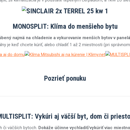
jte, že klimatizácia je v podstate tepelným čerpadlom, a 1kW zo siet
MONOSPLIT: Klíma do menšieho bytu
úbený najmä na chladenie a vykurovanie menších bytov v panelá
álny je keď chcete kúriť, alebo chladiť 1 až 2 miestnosti (pri správno
Pozrieť ponuku
ULTISPLIT: Vykúri aj väčší byt, dom či priest
ch či väčších bytoch.
Dokáže účinne vychladiť/vykúriť viac miestno