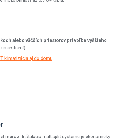
e môže priniesť až 5.5 kW tepla.
koch alebo väčších priestorov pri voľbe vyššieho
m umiestnení).
or
stí naraz.
Inštalácia multisplit systému je ekonomicky