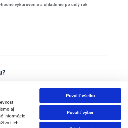
hodné vykurovenie a chladenie po celý rok.
u?
a na kúrenie.
Prečítajte si článok o tom, ako na domácu
Povoliť všetko
evnosti
jeme aj
Povoliť výber
né informácie
nás, vy máte servis na náš účet! Teda zadarminko. Akcia
žívali ich