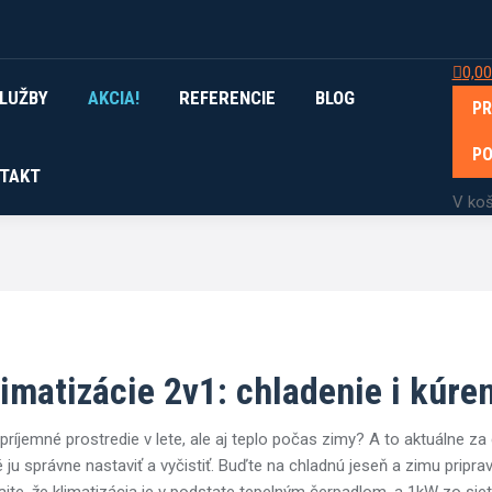
0,0
LUŽBY
AKCIA!
REFERENCIE
BLOG
PR
P
TAKT
V koš
imatizácie 2v1: chladenie i kúre
íjemné prostredie v lete, ale aj teplo počas zimy? A to aktuálne za 
 ju správne nastaviť a vyčistiť. Buďte na chladnú jeseň a zimu pripr