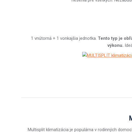
riešenia pre všetkých. Nezabúda
1 vnútorná + 1 vonkajšia jednotka.
Tento typ je obľ
výkonu.
Ide
M
Multisplit klimatizácia je populárna v rodinných domo