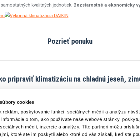
 samostatných kvalitných jednotiek.
Bezstarostné a ekonomicky vy
Pozrieť ponuku
ko pripraviť klimatizáciu na chladnú jeseň, zim
em kúrenia. Je však potrebné ju vyčistiť a “prepnúť“ z režimu chladeni
údržbu klimatizácie.
 súbory cookies
 reklám, poskytovanie funkcií sociálnych médií a analýzu návšt
Informácie o tom, ako používate naše webové stránky, poskytu
Získajte servis na rok 2023 zdarma.
sociálnych médií, inzercie a analýzy. Títo partneri môžu prísluš
to variantu kúrenia svojej rodine, priateľom a ak si kúpia klímu od 
mi, ktoré ste im poskytli alebo ktoré od vás získali, keď ste pou