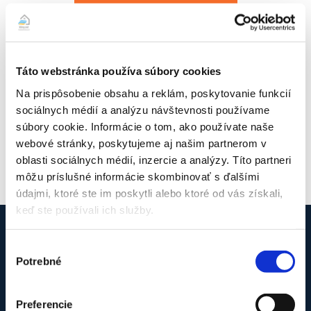
ZOBRAZIŤ DETAIL PRODUKTU
Táto webstránka používa súbory cookies
Na prispôsobenie obsahu a reklám, poskytovanie funkcií
Daikin Ururu Sarara FTXZ50N 5kW
sociálnych médií a analýzu návštevnosti používame
5339,00
€
súbory cookie. Informácie o tom, ako používate naše
ZOBRAZIŤ DETAIL PRODUKTU
webové stránky, poskytujeme aj našim partnerom v
oblasti sociálnych médií, inzercie a analýzy. Títo partneri
môžu príslušné informácie skombinovať s ďalšími
údajmi, ktoré ste im poskytli alebo ktoré od vás získali,
keď ste používali ich služby.
Výber
Potrebné
súhlasu
O firme Klimy.net
Sme tu pre Vás už viac ako 12 rokov, ak potrebujete
Preferencie
profesionálnu montáž alebo servis klimatizácií a tepelných