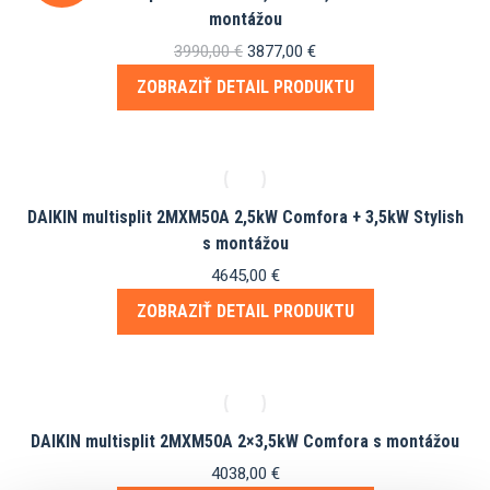
montážou
Pôvodná
Aktuálna
3990,00
€
3877,00
€
cena
cena
ZOBRAZIŤ DETAIL PRODUKTU
bola:
je:
3990,00 €.
3877,00 €.
DAIKIN multisplit 2MXM50A 2,5kW Comfora + 3,5kW Stylish
s montážou
4645,00
€
ZOBRAZIŤ DETAIL PRODUKTU
DAIKIN multisplit 2MXM50A 2×3,5kW Comfora s montážou
4038,00
€