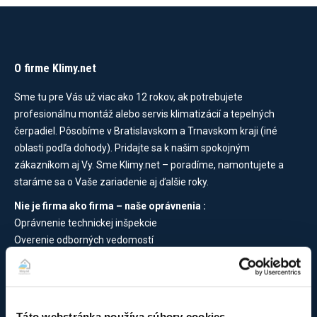
O firme Klimy.net
Sme tu pre Vás už viac ako 12 rokov, ak potrebujete
profesionálnu montáž alebo servis klimatizácií a tepelných
čerpadiel. Pôsobíme v Bratislavskom a Trnavskom kraji (iné
oblasti podľa dohody). Pridajte sa k našim spokojným
zákazníkom aj Vy. Sme Klimy.net – poradíme, namontujete a
staráme sa o Vaše zariadenie aj ďalšie roky.
Nie je firma ako firma – naše oprávnenia :
Oprávnenie technickej inšpekcie
Overenie odborných vedomostí
Overenie odb. vedomostí – nad 25kg
Doklad o overení odb. vedomostí
Doklad o certifikácii TČ
Táto webstránka používa súbory cookies