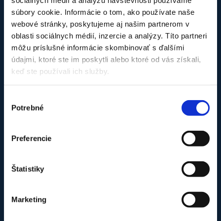
súbory cookie. Informácie o tom, ako používate naše
O firme Klimy.net
webové stránky, poskytujeme aj našim partnerom v
oblasti sociálnych médií, inzercie a analýzy. Títo partneri
Sme tu pre Vás už viac ako 12 rokov, ak potrebujete
môžu príslušné informácie skombinovať s ďalšími
profesionálnu montáž alebo servis klimatizácií a tepelných
údajmi, ktoré ste im poskytli alebo ktoré od vás získali,
čerpadiel. Pôsobíme v Bratislavskom a Trnavskom kraji (iné
keď ste používali ich služby.
oblasti podľa dohody). Pridajte sa k našim spokojným
zákazníkom aj Vy. Sme Klimy.net – poradíme, namontujete a
staráme sa o Vaše zariadenie aj ďalšie roky.
Výber
Potrebné
súhlasu
Nie je firma ako firma – naše oprávnenia :
Oprávnenie technickej inšpekcie
Overenie odborných vedomostí
Preferencie
Overenie odb. vedomostí – nad 25kg
Doklad o overení odb. vedomostí
Štatistiky
Doklad o certifikácii TČ
Marketing
Náš tím v pracovnom nasadení