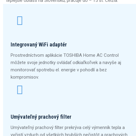
teplejšie oblasti na Slovensku, pracuje do – 15 st. Celzia.
Integrovaný WiFi adaptér
Prostredníctvom aplikácie TOSHIBA Home AC Control
môžete svoje jednotky ovládať odkiaľkoľvek a navyše aj
monitorovať spotrebu el. energie v pohodlí a bez
kompromisov.
Umývateľný prachový filter
Umývateľný prachový filter prekrýva celý výmenník tepla a
vyčistí vzduch od všetkých hrubších nečistôt a prachových