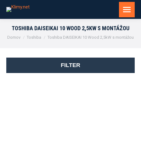
TOSHIBA DAISEIKAI 10 WOOD 2,5KW S MONTÁŽOU
You are here:
Domov
Toshiba
Toshiba DAISEIKAI 10 Wood 2,5kW s montážou
FILTER