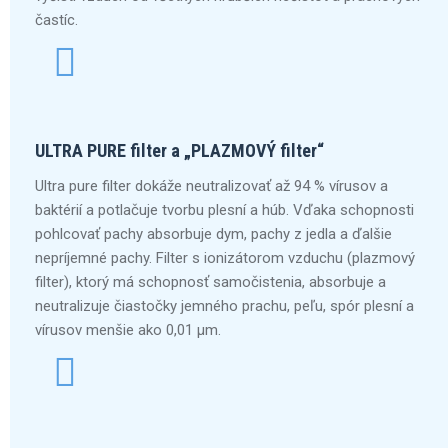
častíc.
ULTRA PURE filter a „PLAZMOVÝ filter“
Ultra pure filter dokáže neutralizovať až 94 % vírusov a
baktérií a potlačuje tvorbu plesní a húb. Vďaka schopnosti
pohlcovať pachy absorbuje dym, pachy z jedla a ďalšie
nepríjemné pachy. Filter s ionizátorom vzduchu (plazmový
filter), ktorý má schopnosť samočistenia, absorbuje a
neutralizuje čiastočky jemného prachu, peľu, spór plesní a
vírusov menšie ako 0,01 μm.