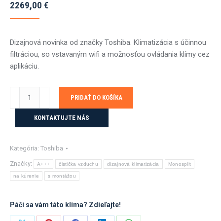
2269,00
€
Dizajnová novinka od značky Toshiba. Klimatizácia s účinnou
filtráciou, so vstavaným wifi a možnosťou ovládania klímy cez
aplikáciu.
množstvo
PRIDAŤ DO KOŠÍKA
Toshiba
DAISEIKAI
KONTAKTUJTE NÁS
10
Wood
Kategória:
Toshiba
2,5kW
s
Značky:
A+++
čistička vzduchu
dizajnová klimatizácia
Monosplit
montážou
na kúrenie
s montážou
Páči sa vám táto klíma? Zdieľajte!