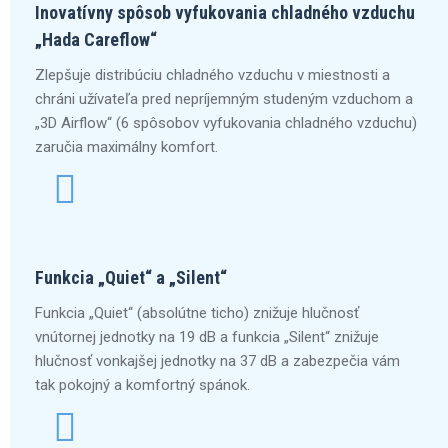
Inovatívny spôsob vyfukovania chladného vzduchu
„Hada Careflow“
Zlepšuje distribúciu chladného vzduchu v miestnosti a
chráni užívateľa pred nepríjemným studeným vzduchom a
„3D Airflow“ (6 spôsobov vyfukovania chladného vzduchu)
zaručia maximálny komfort.
Funkcia „Quiet“ a „Silent“
Funkcia „Quiet“ (absolútne ticho) znižuje hlučnosť
vnútornej jednotky na 19 dB a funkcia „Silent“ znižuje
hlučnosť vonkajšej jednotky na 37 dB a zabezpečia vám
tak pokojný a komfortný spánok.