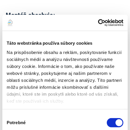
Montáž obsahuje:
– kompletnú dodávku a kvalitnú inštaláciu klimatizačného
Táto webstránka používa súbory cookies
zariadenia a materiálu vrátane elektrického dopojenia na
najbližšiu elektrickú zásuvku – 1x štandardný prieraz do steny
Na prispôsobenie obsahu a reklám, poskytovanie funkcií
(vrátane vákuovania, tlakovej skúšky, spustenia zariadenia do
sociálnych médií a analýzu návštevnosti používame
prevádzky, skúšky funkčnosti, zaučenia základnej obsluhy,
súbory cookie. Informácie o tom, ako používate naše
manuál v papierovej/elektronickej podobe a vystavenie
webové stránky, poskytujeme aj našim partnerom v
montážneho/záručného listu). Samozrejmosťou sú drobné
oblasti sociálnych médií, inzercie a analýzy. Títo partneri
vysprávky muriva dosádrovaním, zapenenie otvorov
môžu príslušné informácie skombinovať s ďalšími
montážnou penou, vysávanie profi vysávačom počas vŕtania
údajmi, ktoré ste im poskytli alebo ktoré od vás získali,
otvorov pre minimalizovanie prašnosti, odstránenie
keď ste používali ich služby.
prípadných menších nečistôt.
V cene nie sú zahrnuté
stavebné úpravy ako maľovanie, stierkovanie, prieraz
Výber
jadrovým vrtom, plošina a pod.
Potrebné
súhlasu