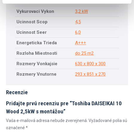
Chladiaci Vykon
2,5 – 2,7 kW
Vykurovaci Vykon
3,2 kW
Ucinnost Scop
4,5
Ucinnost Seer
6,0
Energeticka Trieda
A+++
Rozloha Miestnosti
do 25 m2
Rozmery Vonkajsie
630 x 800 x 300
Rozmery Vnutorne
293 x 851 x 270
Recenzie
Pridajte prvú recenziu pre “Toshiba DAISEIKAI 10
Wood 2,5kW s montážou”
Vaša e-mailová adresa nebude zverejnená.
Vyžadované polia sú
označené
*