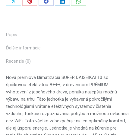
Share
Share
Share
Share
Share
on
on
on
on
on
X
Pinterest
Facebook
LinkedIn
WhatsApp
Popis
Ďalšie informácie
Recenzie (0)
Nová prémiová klimatizácia SUPER DAISEIKAI 10 so
špičkovou efektivitou A+++, v drevennom PRÉMIUM
vyhotovení z jaseňového dreva, ponúka najlepšiu možnú
výbavu na trhu. Táto jednotka je vybavená pokročilými
technológiami vrátane efektívnych systémov čistenia
vzduchu, funkcie rozpoznávania pohybu a možnosti ovládania
cez WiFi. Toto všetko zabezpečuje nielen optimálny komfort,
ale aj úsporu energie. Jednotka je vhodná na kúrenie pre