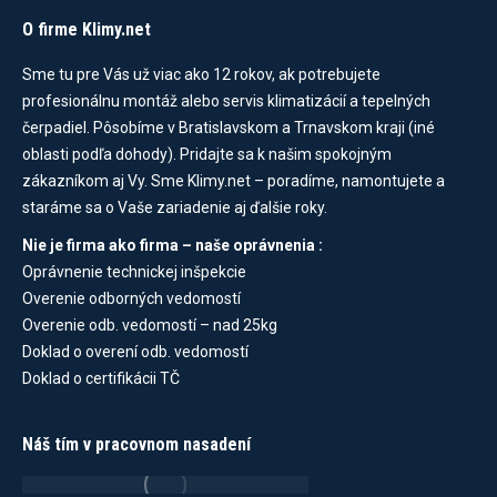
O firme Klimy.net
Sme tu pre Vás už viac ako 12 rokov, ak potrebujete
profesionálnu montáž alebo servis klimatizácií a tepelných
čerpadiel. Pôsobíme v Bratislavskom a Trnavskom kraji (iné
oblasti podľa dohody). Pridajte sa k našim spokojným
zákazníkom aj Vy. Sme Klimy.net – poradíme, namontujete a
staráme sa o Vaše zariadenie aj ďalšie roky.
Nie je firma ako firma – naše oprávnenia :
Oprávnenie technickej inšpekcie
Overenie odborných vedomostí
Overenie odb. vedomostí – nad 25kg
Doklad o overení odb. vedomostí
Doklad o certifikácii TČ
Náš tím v pracovnom nasadení