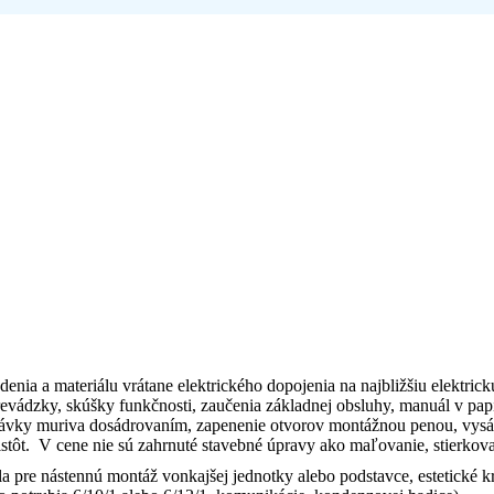
enia a materiálu vrátane elektrického dopojenia na najbližšiu elektric
prevádzky, skúšky funkčnosti, zaučenia základnej obsluhy, manuál v pap
ávky muriva dosádrovaním, zapenenie otvorov montážnou penou, vysáv
stôt.
V cene nie sú zahrnuté stavebné úpravy ako maľovanie, stierkova
la pre nástennú montáž vonkajšej jednotky alebo podstavce, estetické 