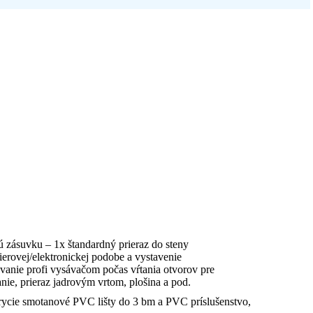
kú zásuvku – 1x štandardný prieraz do steny
ierovej/elektronickej podobe a vystavenie
anie profi vysávačom počas vŕtania otvorov pre
nie, prieraz jadrovým vrtom, plošina a pod.
krycie smotanové PVC lišty do 3 bm a PVC príslušenstvo,