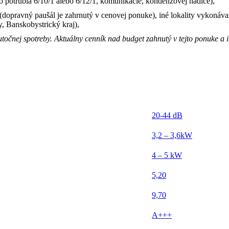
o potrubia 6/10/1 alebo 6/12/1, komunikácie, kondenzovej hadice),
ie (dopravný paušál je zahrnutý v cenovej ponuke), iné lokality vykoná
, Banskobystrický kraj),
kutočnej spotreby. Aktuálny cenník nad budget zahnutý v tejto ponuke a 
20-44 dB
3,2 – 3,6kW
4 – 5 kW
5,20
9,70
A+++