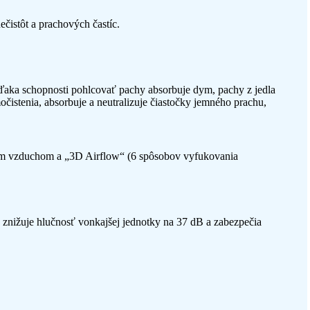
čistôt a prachových častíc.
. Vďaka schopnosti pohlcovať pachy absorbuje dym, pachy z jedla
očistenia, absorbuje a neutralizuje čiastočky jemného prachu,
eným vzduchom a „3D Airflow“ (6 spôsobov vyfukovania
“ znižuje hlučnosť vonkajšej jednotky na 37 dB a zabezpečia