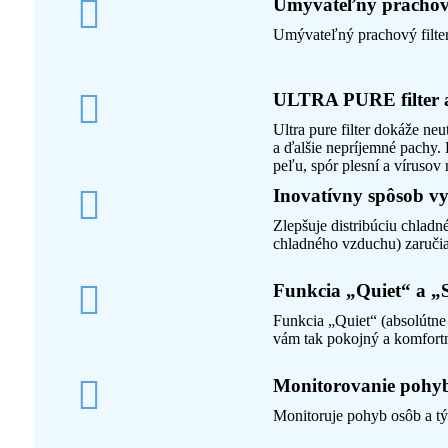
Umývateľný prachový
Umývateľný prachový filter
ULTRA PURE filter
Ultra pure filter dokáže ne
a ďalšie nepríjemné pachy. 
peľu, spór plesní a vírusov
Inovatívny spôsob v
Zlepšuje distribúciu chlad
chladného vzduchu) zaruči
Funkcia „Quiet“ a „S
Funkcia „Quiet“ (absolútne 
vám tak pokojný a komfort
Monitorovanie pohy
Monitoruje pohyb osôb a tý