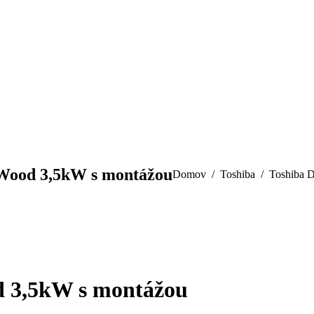
Wood 3,5kW s montážou
You are here:
Domov
Toshiba
Toshiba 
 3,5kW s montážou