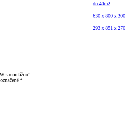
do 40m2
630 x 800 x 300
293 x 851 x 270
kW s montážou”
ú označené
*