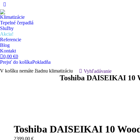
Facebook
page
Klimatizácie
opens
Tepelné čerpadlá
in
Služby
Akcia!
new
Referencie
window
Blog
Kontakt
0,00
€
0
Prejsť do košíka
Pokladňa
V košíku nemáte žiadnu klimatizáciu
Hľadanie:
Vyhľadávanie
Toshiba DAISEIKAI 10 
Toshiba DAISEIKAI 10 Wood
2399,00
€