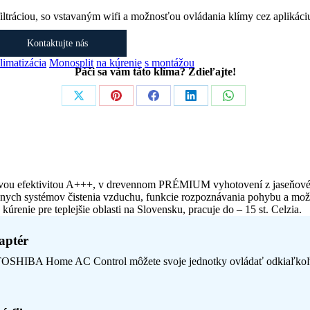
ltráciou, so vstavaným wifi a možnosťou ovládania klímy cez aplikáci
Kontaktujte nás
limatizácia
Monosplit
na kúrenie
s montážou
Páči sa vám táto klíma? Zdieľajte!
Share
Share
Share
Share
Share
on
on
on
on
on
X
Pinterest
Facebook
LinkedIn
WhatsApp
u efektivitou A+++, v drevennom PRÉMIUM vyhotovení z jaseňového
vnych systémov čistenia vzduchu, funkcie rozpoznávania pohybu a možn
kúrenie pre teplejšie oblasti na Slovensku, pracuje do – 15 st. Celzia.
aptér
 TOSHIBA Home AC Control môžete svoje jednotky ovládať odkiaľkoľvek