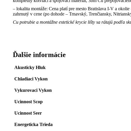
kompletný kotviaci a spojovací materiál, 3bm Cu prepojovacieh
– lokalita montáže: Cena platí pre mesto Bratislava I-V a okol
zahrnutý v cene (po dohode – Trnavský, Trenčiansky, Nitriansky
Cu potrubie a montážne estetické krycie lišty sa rátajú podľa s
Ďalšie informácie
Akusticky Hluk
Chladiaci Vykon
Vykurovaci Vykon
Ucinnost Scop
Ucinnost Seer
Energeticka Trieda