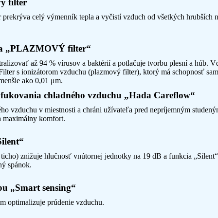
 filter
 prekrýva celý výmenník tepla a vyčistí vzduch od všetkých hrubších ne
 a „PLAZMOVÝ filter“
utralizovať až 94 % vírusov a baktérií a potlačuje tvorbu plesní a húb
Filter s ionizátorom vzduchu (plazmový filter), ktorý má schopnosť sam
 menšie ako 0,01 μm.
yfukovania chladného vzduchu „Hada Careflow“
ného vzduchu v miestnosti a chráni užívateľa pred nepríjemným stud
a maximálny komfort.
ilent“
ticho) znižuje hlučnosť vnútornej jednotky na 19 dB a funkcia „Silent
ný spánok.
bu „Smart sensing“
m optimalizuje prúdenie vzduchu.