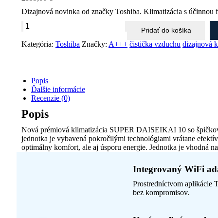
Dizajnová novinka od značky Toshiba. Klimatizácia s účinnou fi
množstvo
Pridať do košíka
Toshiba
DAISEIKAI
Kategória:
Toshiba
Značky:
A+++
čistička vzduchu
dizajnová k
10
Wood
3,5kW
s
Popis
montážou
Ďalšie informácie
Recenzie (0)
Popis
Nová prémiová klimatizácia SUPER DAISEIKAI 10 so špičkovo
jednotka je vybavená pokročilými technológiami vrátane efektí
optimálny komfort, ale aj úsporu energie. Jednotka je vhodná na 
Integrovaný WiFi ad
Prostredníctvom aplikácie
bez kompromisov.