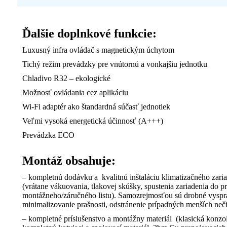
Ďalšie doplnkové funkcie:
Luxusný infra ovládač s magnetickým úchytom
Tichý režim prevádzky pre vnútornú a vonkajšiu jednotku
Chladivo R32 – ekologické
Možnosť ovládania cez aplikáciu
Wi-Fi adaptér ako štandardná súčasť jednotiek
Veľmi vysoká energetická účinnosť (A+++)
Prevádzka ECO
Montáž obsahuje:
– kompletnú dodávku a kvalitnú inštaláciu klimatizačného zariad
(vrátane vákuovania, tlakovej skúšky, spustenia zariadenia do 
montážneho/záručného listu). Samozrejmosťou sú drobné vyspr
minimalizovanie prašnosti, odstránenie prípadných menších neči
– kompletné príslušenstvo a montážny materiál (klasická konzo