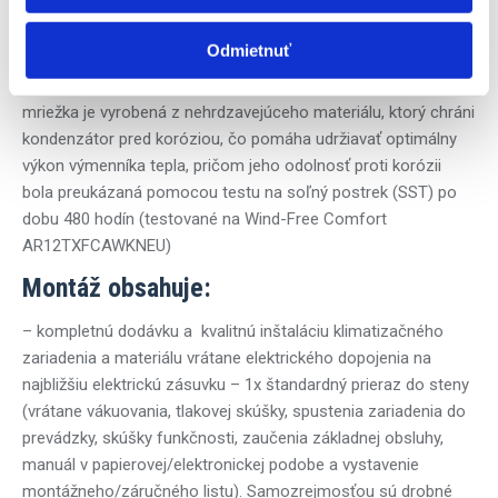
množstvo použitej energie
Odmietnuť
Durafin plus – vylepšuje výkon tepelného výmenníka a zároveň
má vyššiu odolnosť voči poveternostným vplyvom a korózii,
mriežka je vyrobená z nehrdzavejúceho materiálu, ktorý chráni
kondenzátor pred koróziou, čo pomáha udržiavať optimálny
výkon výmenníka tepla, pričom jeho odolnosť proti korózii
bola preukázaná pomocou testu na soľný postrek (SST) po
dobu 480 hodín (testované na Wind-Free Comfort
AR12TXFCAWKNEU)
Montáž obsahuje:
– kompletnú dodávku a kvalitnú inštaláciu klimatizačného
zariadenia a materiálu vrátane elektrického dopojenia na
najbližšiu elektrickú zásuvku – 1x štandardný prieraz do steny
(vrátane vákuovania, tlakovej skúšky, spustenia zariadenia do
prevádzky, skúšky funkčnosti, zaučenia základnej obsluhy,
manuál v papierovej/elektronickej podobe a vystavenie
montážneho/záručného listu). Samozrejmosťou sú drobné