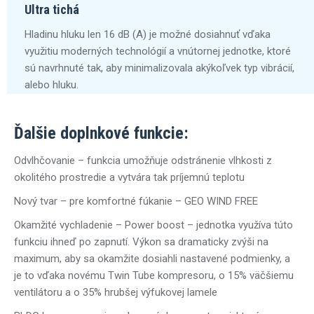
Ultra tichá
Hladinu hluku len 16 dB (A) je možné dosiahnuť vďaka
využitiu moderných technológií a vnútornej jednotke, ktoré
sú navrhnuté tak, aby minimalizovala akýkoľvek typ vibrácií,
alebo hluku.
Ďalšie doplnkové funkcie:
Odvlhčovanie – funkcia umožňuje odstránenie vlhkosti z
okolitého prostredie a vytvára tak príjemnú teplotu
Nový tvar – pre komfortné fúkanie – GEO WIND FREE
Okamžité vychladenie – Power boost – jednotka využíva túto
funkciu ihneď po zapnutí. Výkon sa dramaticky zvýši na
maximum, aby sa okamžite dosiahli nastavené podmienky, a
je to vďaka novému Twin Tube kompresoru, o 15% väčšiemu
ventilátoru a o 35% hrubšej výfukovej lamele