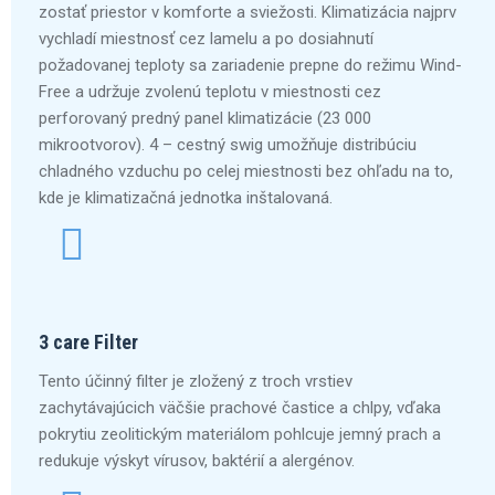
zostať priestor v komforte a sviežosti. Klimatizácia najprv
vychladí miestnosť cez lamelu a po dosiahnutí
požadovanej teploty sa zariadenie prepne do režimu Wind-
Free a udržuje zvolenú teplotu v miestnosti cez
perforovaný predný panel klimatizácie (23 000
mikrootvorov). 4 – cestný swig umožňuje distribúciu
chladného vzduchu po celej miestnosti bez ohľadu na to,
kde je klimatizačná jednotka inštalovaná.
3 care Filter
Tento účinný filter je zložený z troch vrstiev
zachytávajúcich väčšie prachové častice a chlpy, vďaka
pokrytiu zeolitickým materiálom pohlcuje jemný prach a
redukuje výskyt vírusov, baktérií a alergénov.