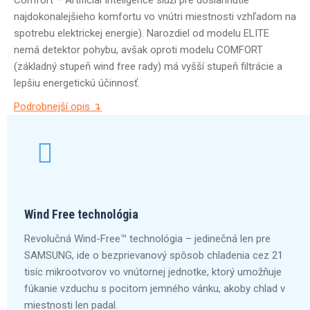
Comfort – Artificial Inteligence slúži pre dosiahnutie
najdokonalejšieho komfortu vo vnútri miestnosti vzhľadom na
spotrebu elektrickej energie). Narozdiel od modelu ELITE
nemá detektor pohybu, avšak oproti modelu COMFORT
(základný stupeň wind free rady) má vyšší stupeň filtrácie a
lepšiu energetickú účinnosť.
Podrobnejší opis ↴
Wind Free technológia
Revolučná Wind-Free™ technológia – jedinečná len pre
SAMSUNG, ide o bezprievanový spôsob chladenia cez 21
tisíc mikrootvorov vo vnútornej jednotke, ktorý umožňuje
fúkanie vzduchu s pocitom jemného vánku, akoby chlad v
miestnosti len padal.