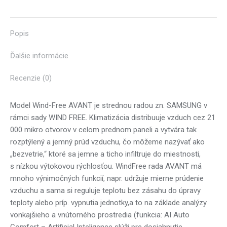
X
Pinterest
Facebook
LinkedIn
WhatsApp
Popis
Ďalšie informácie
Recenzie (0)
Model Wind-Free AVANT je strednou radou zn. SAMSUNG v
rámci sady WIND FREE. Klimatizácia distribuuje vzduch cez 21
000 mikro otvorov v celom prednom paneli a vytvára tak
rozptýlený a jemný prúd vzduchu, čo môžeme nazývať ako
„bezvetrie,“ ktoré sa jemne a ticho infiltruje do miestnosti,
s nízkou výtokovou rýchlosťou. WindFree rada AVANT má
mnoho výnimočných funkcií, napr. udržuje mierne prúdenie
vzduchu a sama si reguluje teplotu bez zásahu do úpravy
teploty alebo príp. vypnutia jednotky,a to na základe analýzy
vonkajšieho a vnútorného prostredia (funkcia:
AI Auto