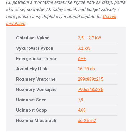
Cu potrubie a montážne estetické krycie lišty sa rátajú podľa
skutočnej spotreby. Aktuálny cenník nad budget zahnutý v
tejto ponuke a iný doplnkový materiál nájdete tu:
Cenník
inštalácie
.
Chladiaci Vykon
2,5 – 2,7 kW
Vykurovaci Vykon
3,2 kW
Energeticka Trieda
A++
Akusticky Hluk
16-39 db
Rozmery Vnutorne
299x889x215
Rozmery Vonkajsie
790x548x285
Ucinnost Seer
7,9
Ucinnost Scop
4,60
Rozloha Miestnosti
do 25 m2