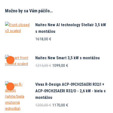
Možno by sa Vám páčilo…
Naitec New AI technology Stellair 3,5 kW
s montážou
1618,00
€
Naitec New Smart 3,5 kW s montážou
Pôvodná
Aktuálna
1215,00
€
1099,00
€
cena
cena
bola:
je:
1215,00 €.
1099,00 €.
Vivax R-Design ACP-09CH25AERI R32/I +
ACP-09CH25AERI R32/O - 2,6 kW - biela s
montážou
Pôvodná
Aktuálna
1200,00
€
1170,00
€
cena
cena