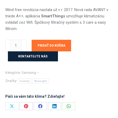
Wind free revolúcia nastala už v r. 2017. Nová rada AVANT v
triede A++, aplikácia
SmartThings
umožňuje klimatizáciu
ovládať cez Wifi. Špičkový filtračný systém s 3 care a easy
filtrom.
množstvo
PRIDAŤ DO KOŠÍKA
Samsung
Wind-
KONTAKTUJTE NÁS
Free
AVANT
Kategória:
Samsung
S2
2,5
Značky:
Inverter
Monosplit
kW
s
Páči sa vám táto klíma? Zdieľajte!
montážou
Share
Share
Share
Share
Share
on
on
on
on
on