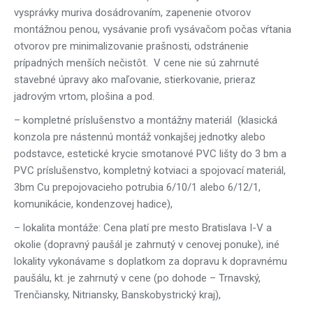
vysprávky muriva dosádrovaním, zapenenie otvorov
montážnou penou, vysávanie profi vysávačom počas vŕtania
otvorov pre minimalizovanie prašnosti, odstránenie
prípadných menších nečistôt.
V cene nie sú zahrnuté
stavebné úpravy ako maľovanie, stierkovanie, prieraz
jadrovým vrtom, plošina a pod.
– kompletné príslušenstvo a montážny materiál (klasická
konzola pre nástennú montáž vonkajšej jednotky alebo
podstavce, estetické krycie smotanové PVC lišty do 3 bm a
PVC príslušenstvo, kompletný kotviaci a spojovací materiál,
3bm Cu prepojovacieho potrubia 6/10/1 alebo 6/12/1,
komunikácie, kondenzovej hadice),
– lokalita montáže: Cena platí pre mesto Bratislava I-V a
okolie (dopravný paušál je zahrnutý v cenovej ponuke), iné
lokality vykonávame s doplatkom za dopravu k dopravnému
paušálu, kt. je zahrnutý v cene (po dohode – Trnavský,
Trenčiansky, Nitriansky, Banskobystrický kraj),