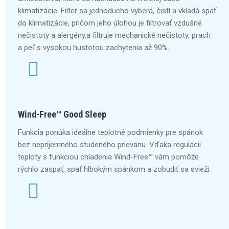
klimatizácie. Filter sa jednoducho vyberá, čistí a vkladá späť
do klimatizácie, pričom jeho úlohou je filtrovať vzdušné
nečistoty a alergény,a filtruje mechanické nečistoty, prach
a peľ s vysokou hustotou zachytenia až 90%.
Wind-Free™ Good Sleep
Funkcia ponúka ideálne teplotné podmienky pre spánok
bez nepríjemného studeného prievanu. Vďaka regulácii
teploty s funkciou chladenia Wind-Free™ vám pomôže
rýchlo zaspať, spať hlbokým spánkom a zobudiť sa svieži.