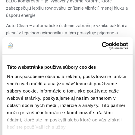
BLDC kompresor – je vybavený dvoma rotormi, ktoré
zabezpečujú lepšiu rovnováhu, zníženie vibrácií, menej hluku a
úsporu energie
Auto Clean – automatické čistenie zabraňuje vzniku baktérií a
plesní v tepelnom výmenníku, a tým poskytuje príjemné a
užívateľsky priateľské prostredie, pričom interiér
klimatizačného zariadenia je udržovaný čistý vysušovaním
výmenníka tepla a sterilizáciou interiéru
Časovač – praktický časovač umožňuje nastaviť a
Táto webstránka používa súbory cookies
naprogramovať okamžité vypnutie klimatizačnej jednotky vo
Na prispôsobenie obsahu a reklám, poskytovanie funkcií
24/7 režime, a to aj vo Vašej neprítomnosti
sociálnych médií a analýzu návštevnosti používame
Automatické ovládanie smeru prúdenia vzduchu (nahor /
súbory cookie. Informácie o tom, ako používate naše
nadol)
webové stránky, poskytujeme aj našim partnerom v
oblasti sociálnych médií, inzercie a analýzy. Títo partneri
Automatické ovládanie smeru prúdenia vzduchu (doľava /
môžu príslušné informácie skombinovať s ďalšími
doprava)
údajmi, ktoré ste im poskytli alebo ktoré od vás získali,
3D Wind – široké, dvojité lamely a automatické klapky
keď ste používali ich služby.
zabezpečia dokonalé prúdenie a rozdelenie vzduchu v celej