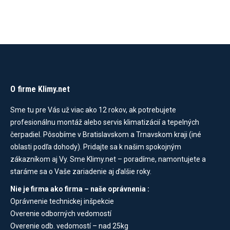
bola:
je:
1200,00 €.
1170,00 €.
O firme Klimy.net
Sme tu pre Vás už viac ako 12 rokov, ak potrebujete
profesionálnu montáž alebo servis klimatizácií a tepelných
čerpadiel. Pôsobíme v Bratislavskom a Trnavskom kraji (iné
oblasti podľa dohody). Pridajte sa k našim spokojným
zákazníkom aj Vy. Sme Klimy.net – poradíme, namontujete a
staráme sa o Vaše zariadenie aj ďalšie roky.
Nie je firma ako firma – naše oprávnenia :
Oprávnenie technickej inšpekcie
Overenie odborných vedomostí
Overenie odb. vedomostí – nad 25kg