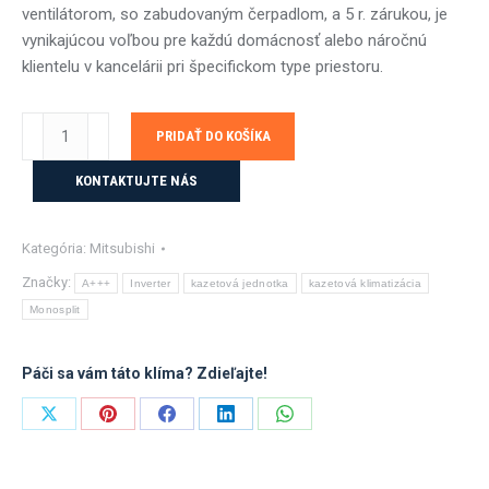
ventilátorom, so zabudovaným čerpadlom, a 5 r. zárukou, je
vynikajúcou voľbou pre každú domácnosť alebo náročnú
klientelu v kancelárii pri špecifickom type priestoru.
množstvo
PRIDAŤ DO KOŠÍKA
Mitsubishi
SLZ
KONTAKTUJTE NÁS
4-
smerná
Kategória:
Mitsubishi
kazetová
jednotka
Značky:
A+++
Inverter
kazetová jednotka
kazetová klimatizácia
-
Monosplit
5kW
Páči sa vám táto klíma? Zdieľajte!
Share
Share
Share
Share
Share
on
on
on
on
on