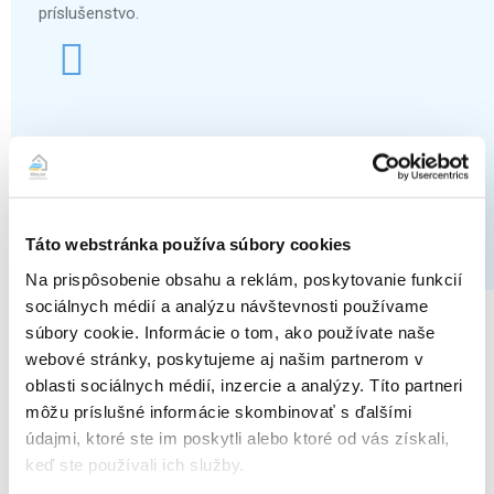
príslušenstvo.
3D senzor na detekciu pohybu
Senzor pripojený na vnútornú jednotku dokáže
zaznamenať pohyb osôb v miestnosti, ich počet a tomu
Táto webstránka používa súbory cookies
prispôsobiť svoj výkon, pre čo najoptimálnejšiu teplotu v
danú chvíľu v priestore (voliteľné príslušenstvo).
Na prispôsobenie obsahu a reklám, poskytovanie funkcií
sociálnych médií a analýzu návštevnosti používame
súbory cookie. Informácie o tom, ako používate naše
Ďalšie doplnkové funkcie:
webové stránky, poskytujeme aj našim partnerom v
oblasti sociálnych médií, inzercie a analýzy. Títo partneri
Jednoduché ovládanie použitím infračerveného diaľkového
môžu príslušné informácie skombinovať s ďalšími
ovládača
údajmi, ktoré ste im poskytli alebo ktoré od vás získali,
Vetranie, chladenie, kúrenie a odvlhčovanie vnútorného
keď ste používali ich služby.
vzduchu + prívod čerstvého vzduchu (za doplatok)