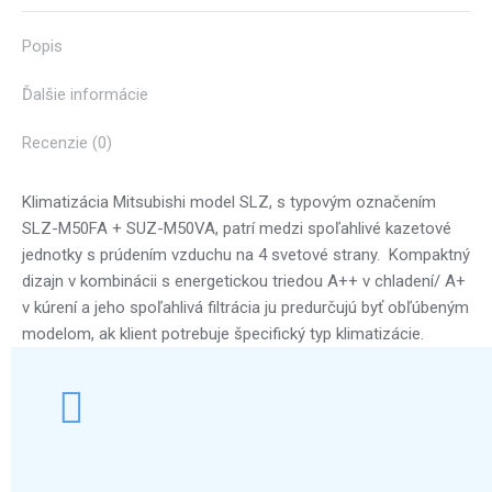
X
Pinterest
Facebook
LinkedIn
WhatsApp
Popis
Ďalšie informácie
Recenzie (0)
Klimatizácia Mitsubishi model SLZ, s typovým označením
SLZ-M50FA + SUZ-M50VA, patrí medzi spoľahlivé kazetové
jednotky s prúdením vzduchu na 4 svetové strany. Kompaktný
dizajn v kombinácii s energetickou triedou A++ v chladení/ A+
v kúrení a jeho spoľahlivá filtrácia ju predurčujú byť obľúbeným
modelom, ak klient potrebuje špecifický typ klimatizácie.