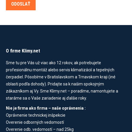
O firme Klimy.net
Sme tu pre Vás už viac ako 12 rokov, ak potrebujete
profesionálnu montáž alebo servis klimatizácií a tepelných
čerpadiel. Pôsobíme v Bratislavskom a Trnavskom kraji (iné
oblasti podľa dohody). Pridajte sa k našim spokojným
zákazníkom aj Vy. Sme Klimy.net – poradíme, namontujete a
staráme sa o Vaše zariadenie aj ďalšie roky.
Nie je firma ako firma – naše oprávnenia :
Oprávnenie technickej inšpekcie
Overenie odborných vedomostí
Overenie odb. vedomostí – nad 25kg