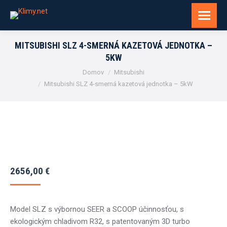
MITSUBISHI SLZ 4-SMERNÁ KAZETOVÁ JEDNOTKA –
5KW
You are here:
Domov
Mitsubishi
Mitsubishi SLZ 4-smerná kazetová jednotka – 5kW
2656,00
€
Model SLZ s výbornou SEER a SCOOP účinnosťou, s
ekologickým chladivom R32, s patentovaným 3D turbo