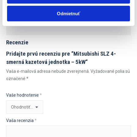
Akusticky Hluk
27-39 db
Ucinnost Scop
4,20
Odmietnuť
Rozloha Miestnosti
do 80m2
Recenzie
Pridajte prvú recenziu pre “Mitsubishi SLZ 4-
smerná kazetová jednotka – 5kW”
Vaša e-mailová adresa nebude zverejnená.
Vyžadované polia sú
označené
*
Vaše hodnotenie
*
Vaša recenzia
*