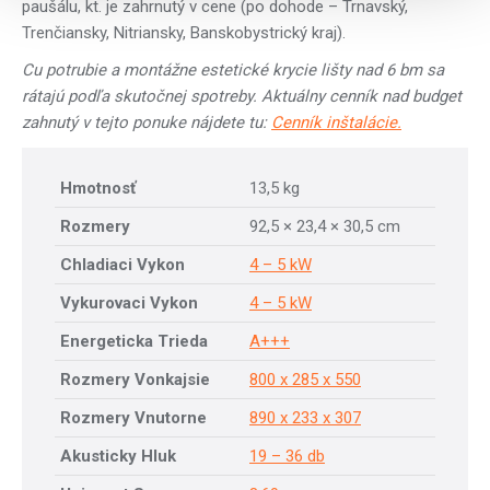
paušálu, kt. je zahrnutý v cene (po dohode – Trnavský,
Trenčiansky, Nitriansky, Banskobystrický kraj).
Cu potrubie a montážne estetické krycie lišty nad 6 bm sa
rátajú podľa skutočnej spotreby. Aktuálny cenník nad budget
zahnutý v tejto ponuke nájdete tu:
Cenník inštalácie.
Hmotnosť
13,5 kg
Rozmery
92,5 × 23,4 × 30,5 cm
Chladiaci Vykon
4 – 5 kW
Vykurovaci Vykon
4 – 5 kW
Energeticka Trieda
A+++
Rozmery Vonkajsie
800 x 285 x 550
Rozmery Vnutorne
890 x 233 x 307
Akusticky Hluk
19 – 36 db