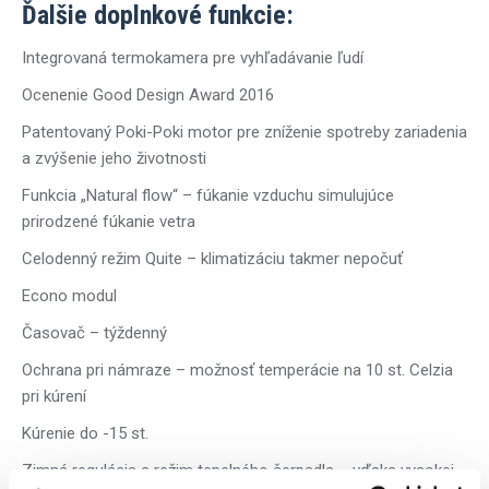
Ďalšie doplnkové funkcie:
Integrovaná termokamera pre vyhľadávanie ľudí
Ocenenie Good Design Award 2016
Patentovaný Poki-Poki motor pre zníženie spotreby zariadenia
a zvýšenie jeho životnosti
Funkcia „Natural flow“ – fúkanie vzduchu simulujúce
prirodzené fúkanie vetra
Celodenný režim Quite – klimatizáciu takmer nepočuť
Econo modul
Časovač – týždenný
Ochrana pri námraze – možnosť temperácie na 10 st. Celzia
pri kúrení
Kúrenie do -15 st.
Zimná regulácia a režim tepelného čerpadla – vďaka vysokej