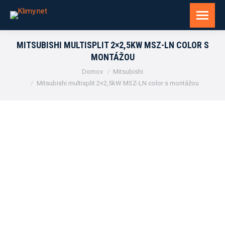
MITSUBISHI MULTISPLIT 2×2,5KW MSZ-LN COLOR S
MONTÁŽOU
You are here:
Domov
Mitsubishi
Mitsubishi multisplit 2×2,5kW MSZ-LN color s montážou