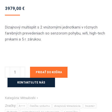
3979,00
€
Dizajnový multisplit s 2 vnútornými jednotkami v rôznych
farebných prevedeniach so senzorom pohybu, wifi, high-tech
prvkami a 5 r. zárukou.
množstvo
PRIDAŤ DO KOŠÍKA
Mitsubishi
multisplit
KONTAKTUJTE NÁS
2x2,5kW
MSZ-
Kategória:
Mitsubishi
LN
color
Značky:
A+++
čistička vzduchu
dizajnová klimatizácia
Inverter
s
Multisplit
optimalizovaná na vykurovanie
s montážou