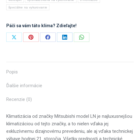
montážou
špeciálne na vykurovanie
Páči sa vám táto klíma? Zdieľajte!
Share
Share
Share
Share
Share
on
on
on
on
on
X
Pinterest
Facebook
LinkedIn
WhatsApp
Popis
Ďalšie informácie
Recenzie (0)
Klimatizácia od značky Mitsubishi model LN je najluxusnejšou
klimatizáciou od tejto značky, a to nielen vďaka jej
exkluzívnemu dizajnovému prevedeniu, ale aj vďaka technickej
výbave hodnej 21. storočia. Všetky prednosti a technické