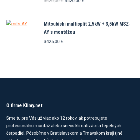
Pôvodná
Aktuálna
3620,00
€
3420,00
€
cena
cena
bola:
je:
3620,00 €.
3420,00 €.
Mitsubishi multisplit 2,5kW + 3,5kW MSZ-
AY s montážou
3425,00
€
O firme Klimy.net
Sme tu pre Vás už viac ako 12 rokov, ak potrebujete
profesionálnu montáž alebo servis klimatizácií a tepelných
čerpadiel. Pôsobíme v Bratislavskom a Trnavskom kraji (iné