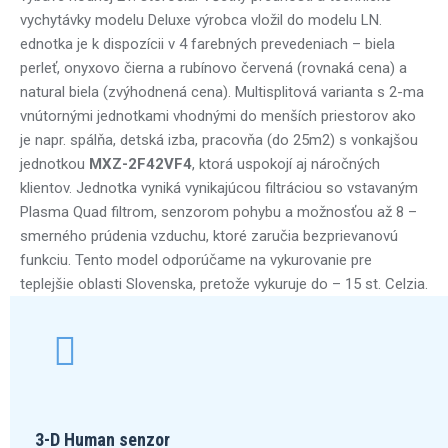
vychytávky modelu Deluxe výrobca vložil do modelu LN.
ednotka je k dispozícii v 4 farebných prevedeniach – biela
perleť, onyxovo čierna a rubínovo červená (rovnaká cena) a
natural biela (zvýhodnená cena). Multisplitová varianta s 2-ma
vnútornými jednotkami vhodnými do menších priestorov ako
je napr. spálňa, detská izba, pracovňa (do 25m2) s vonkajšou
jednotkou
MXZ-2F42VF4
,
ktorá uspokojí aj náročných
klientov. Jednotka vyniká vynikajúcou filtráciou so vstavaným
Plasma Quad filtrom, senzorom pohybu a možnosťou až 8 –
smerného prúdenia vzduchu, ktoré zaručia bezprievanovú
funkciu.
Tento model odporúčame na vykurovanie pre
teplejšie oblasti Slovenska, pretože vykuruje do – 15 st. Celzia.
3-D Human senzor