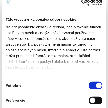
energetickej účinnosti i pri nízkých teplotách je spotreba
elektrickej energie nízka
Ovládač vo farbe klimatizácie
Táto webstránka používa súbory cookies
Chladivo R32 – ekologické
Na prispôsobenie obsahu a reklám, poskytovanie funkcií
sociálnych médií a analýzu návštevnosti používame
Vnútorné jednotky modelu LN majú novú povrchovú úpravu
súbory cookie. Informácie o tom, ako používate naše
Dual Barrier Coating
, ktorá zabraňuje tvorbe prachu a
webové stránky, poskytujeme aj našim partnerom v
nečistôt na výparníku a taktiež zvyšuje energetickú efektivitu
oblasti sociálnych médií, inzercie a analýzy. Títo partneri
klimatizácie. Materiálom Dual Barrier je okrem výparníka
môžu príslušné informácie skombinovať s ďalšími
pokrytý aj ventilátor a lamely lopatiek, čím je celý prúd
údajmi, ktoré ste im poskytli alebo ktoré od vás získali,
vzduchu vnútornej jednotky udržiavaný v dobrej kondícii.
keď ste používali ich služby.
Vonkajšia jednotka patrí k najmenším a najtichším vonkajším
jednotkám na trhu.
Výber
Potrebné
Montáž obsahuje:
súhlasu
– kompletnú dodávku a kvalitnú inštaláciu klimatizačného
Preferencie
zariadenia a materiálu vrátane elektrického dopojenia na