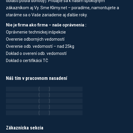
oblasti podľa dohody). Pridajte sa k našim spokojným
zákazníkom aj Vy. Sme Klimy.net – poradíme, namontujete a
staráme sa o Vaše zariadenie aj ďalšie roky.
Nie je firma ako firma – naše oprávnenia :
Oprávnenie technickej inšpekcie
Overenie odborných vedomostí
Overenie odb. vedomostí – nad 25kg
Doklad o overení odb. vedomostí
Doklad o certifikácii TČ
Náš tím v pracovnom nasadení
Zákaznícka sekcia