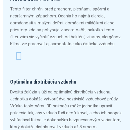
Tento filter chráni pred prachom, plesňami, spórmi a
nepríjemným zápachom. Ocenia ho najmä alergici,
domácnosti s malými deťmi. domácimi miláčikmi alebo
priestory, kde sa pohybuje viacero osôb, nakoľko tento
filter vám vie vyčistiť vzduch od baktérií, vírusov, alergénov.
Klíma vie pracovať aj samostatne ako čistička vzduchu.
Optimálna distribúcia vzduchu
Dvojitá žalúzia slúži na optimálnú distribúciu vzduchu.
Jednotka dokáže vytvoriť dva nezávislé vzduchové prúdy.
Vďaka teplotnému 3D snímaču môže jednotka upraviť
prúdenie tak, aby vzduch ľudí neofukoval, alebo ich naopak
vyhľadával.Klíma je dokonalým bezprievanovým variantom,
ktorý dokáže distribuovať vzduch až 8 smermi.