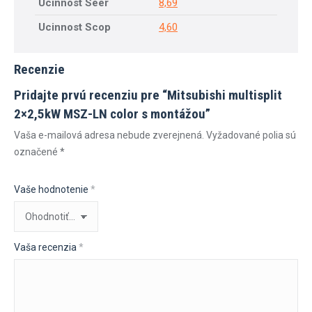
Ucinnost Seer
8,69
Ucinnost Scop
4,60
Recenzie
Pridajte prvú recenziu pre “Mitsubishi multisplit
2×2,5kW MSZ-LN color s montážou”
Vaša e-mailová adresa nebude zverejnená.
Vyžadované polia sú
označené
*
Vaše hodnotenie
*
Vaša recenzia
*