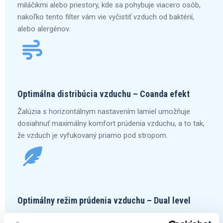
miláčikmi alebo priestory, kde sa pohybuje viacero osôb,
nakoľko tento filter vám vie vyčistiť vzduch od baktérií,
alebo alergénov.
Optimálna distribúcia vzduchu – Coanda efekt
Žalúzia s horizontálnym nastavením lamiel umožňuje
dosiahnuť maximálny komfort prúdenia vzduchu, a to tak,
že vzduch je vyfukovaný priamo pod stropom.
Optimálny režim prúdenia vzduchu – Dual level
Funkcia dual-level umožňuje optimalizovať fúkanie, resp.