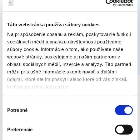
prúdenie vzduchu tak, aby sa prispôsobilo výške stropu.
Táto webstránka používa súbory cookies
Na prispôsobenie obsahu a reklám, poskytovanie funkcií
sociálnych médií a analýzu návštevnosti používame
Ideálna výška vnútornej jednotky + dekoračný panel
súbory cookie. Informácie o tom, ako používate naše
Vnútorná jednotka má výšku len 185 mm a hodí sa do
webové stránky, poskytujeme aj našim partnerom v
nízkych podhľadov/stropov. Súčasťou balenia je
oblasti sociálnych médií, inzercie a analýzy. Títo partneri
i dekoračný panel a IR ovládanie.
môžu príslušné informácie skombinovať s ďalšími
údajmi, ktoré ste im poskytli alebo ktoré od vás získali,
keď ste používali ich služby.
Ďalšie doplnkové funkcie:
Výber
Jednoduché ovládanie použitím infračerveného diaľkového
Potrebné
súhlasu
ovládača
Vetranie, chladenie, kúrenie a odvlhčovanie vnútorného
Preferencie
vzduchu