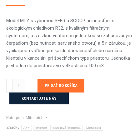
Model MLZ s výbornou SEER a SCOOP účinnosťou, s
ekologickým chladivom R32, s kvalitným filtračným
systémom, a s nízkou vnútornou jednotkou so zabudovaným
čerpadlom (bez nutnosti servisného otvoru) a 5 r. zárukou, je
vynikajúcou voľbou pre každú domácnosť alebo náročnú
klientelu v kancelárii pri špecifickom type priestoru. Jednotka
je vhodná do priestorov vo veľkosti cca 100 m3.
množstvo
PRIDAŤ DO KOŠÍKA
Mitsubishi
MLZ
KONTAKTUJTE NÁS
1-
smerná
Kategória:
Mitsubishi
kazetová
jednotka
Značky:
A++
Inverter
kazetová jednotka
Monosplit
-