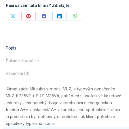
3,5kW
Páči sa vám táto klíma? Zdieľajte!
Share
Share
Share
Share
Share
on
on
on
on
on
X
Pinterest
Facebook
LinkedIn
WhatsApp
Popis
Ďalšie informácie
Recenzie (0)
Klimatizácia Mitsubishi model MLZ, s typovým označením
MLZ-KP35VF + SUZ-M35VA, patrí medzi spoľahlivé kazetové
jednotky. Jednoduchý dizajn v kombinácii s energetickou
triedou A++ v chladení/ A+ v kúrení a jeho spoľahlivá filtrácia
ju predurčujú byť obľúbeným modelom, ak klient potrebuje
špecifický typ klimatizácie.