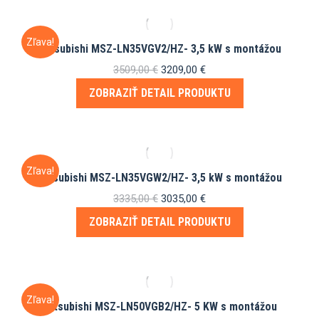
Zľava!
Mitsubishi MSZ-LN35VGV2/HZ- 3,5 kW s montážou
Pôvodná
Aktuálna
3509,00
€
3209,00
€
cena
cena
ZOBRAZIŤ DETAIL PRODUKTU
bola:
je:
3509,00 €.
3209,00 €.
Zľava!
Mitsubishi MSZ-LN35VGW2/HZ- 3,5 kW s montážou
Pôvodná
Aktuálna
3335,00
€
3035,00
€
cena
cena
ZOBRAZIŤ DETAIL PRODUKTU
bola:
je:
3335,00 €.
3035,00 €.
Zľava!
Mitsubishi MSZ-LN50VGB2/HZ- 5 KW s montážou