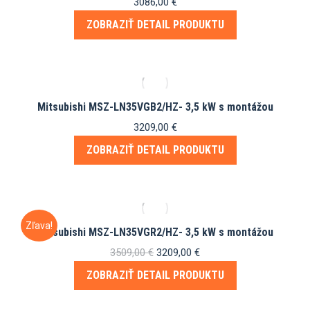
3086,00
€
ZOBRAZIŤ DETAIL PRODUKTU
Mitsubishi MSZ-LN35VGB2/HZ- 3,5 kW s montážou
3209,00
€
ZOBRAZIŤ DETAIL PRODUKTU
Zľava!
Mitsubishi MSZ-LN35VGR2/HZ- 3,5 kW s montážou
Pôvodná
Aktuálna
3509,00
€
3209,00
€
cena
cena
ZOBRAZIŤ DETAIL PRODUKTU
bola:
je:
3509,00 €.
3209,00 €.