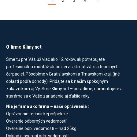
1
2
3
4
→
O firme Klimy.net
Sme tu pre Vás už viac ako 12 rokov, ak potrebujete
profesionálnu montáž alebo servis klimatizácií a tepelných
čerpadiel. Pôsobíme v Bratislavskom a Trnavskom kraji (iné
oblasti podľa dohody). Pridajte sa k našim spokojným
zákazníkom aj Vy. Sme Klimy.net – poradíme, namontujete a
staráme sa o Vaše zariadenie aj ďalšie roky.
Nie je firma ako firma – naše oprávnenia :
Oprávnenie technickej inšpekcie
Overenie odborných vedomostí
Overenie odb. vedomostí – nad 25kg
Doklad o overení odb. vedomostí