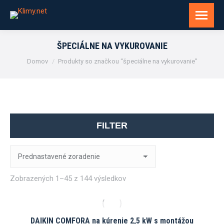
ŠPECIÁLNE NA VYKUROVANIE
You are here:
Domov
Produkty so značkou “špeciálne na vykurovanie”
FILTER
Zobrazených 1–45 z 144 výsledkov
DAIKIN COMFORA na kúrenie 2,5 kW s montážou