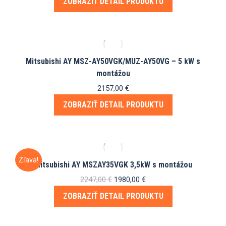
ZOBRAZIŤ DETAIL PRODUKTU
Mitsubishi AY MSZ-AY50VGK/MUZ-AY50VG – 5 kW s
montážou
2157,00
€
ZOBRAZIŤ DETAIL PRODUKTU
Zľava!
Mitsubishi AY MSZAY35VGK 3,5kW s montážou
Pôvodná
Aktuálna
2247,00
€
1980,00
€
cena
cena
ZOBRAZIŤ DETAIL PRODUKTU
bola:
je:
2247,00 €.
1980,00 €.