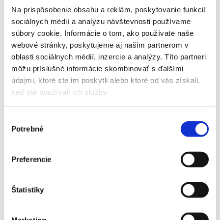
Na prispôsobenie obsahu a reklám, poskytovanie funkcií
sociálnych médií a analýzu návštevnosti používame
súbory cookie. Informácie o tom, ako používate naše
Mitsubishi multisplit 2,5kW + 3,5kW MSZ-AY s montážou
webové stránky, poskytujeme aj našim partnerom v
oblasti sociálnych médií, inzercie a analýzy. Títo partneri
3909,00
€
môžu príslušné informácie skombinovať s ďalšími
ZOBRAZIŤ DETAIL PRODUKTU
údajmi, ktoré ste im poskytli alebo ktoré od vás získali,
keď ste používali ich služby.
Výber
Potrebné
súhlasu
Mitsubishi multisplit 2,5kW + 3,5kW MSZ-LN color s
montážou
4660,00
€
Preferencie
ZOBRAZIŤ DETAIL PRODUKTU
Štatistiky
Marketing