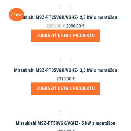
Zľava!
Mitsubishi MSZ-FT25VGK/VGHZ- 2,5 kW s montážou
Pôvodná
Aktuálna
2286,00
€
2086,00
€
cena
cena
ZOBRAZIŤ DETAIL PRODUKTU
bola:
je:
2286,00 €.
2086,00 €.
Mitsubishi MSZ-FT35VGK/VGHZ- 3,5 kW s montážou
2313,00
€
ZOBRAZIŤ DETAIL PRODUKTU
Mitsubishi MSZ-FT50VGK/VGHZ- 5 kW s montážou