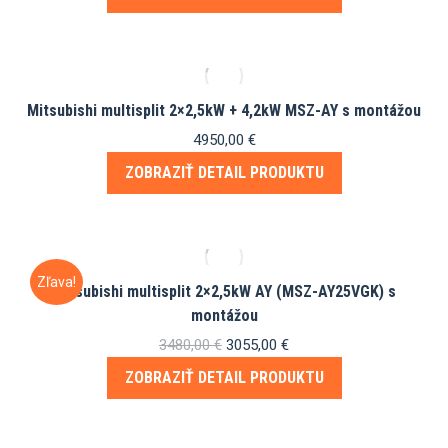
Mitsubishi multisplit 2×2,5kW + 4,2kW MSZ-AY s montážou
4950,00
€
ZOBRAZIŤ DETAIL PRODUKTU
Zľava!
Mitsubishi multisplit 2×2,5kW AY (MSZ-AY25VGK) s
montážou
Pôvodná
Aktuálna
3480,00
€
3055,00
€
cena
cena
ZOBRAZIŤ DETAIL PRODUKTU
bola:
je:
3480,00 €.
3055,00 €.