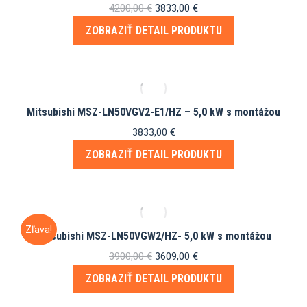
Pôvodná
Aktuálna
4200,00
€
3833,00
€
cena
cena
ZOBRAZIŤ DETAIL PRODUKTU
bola:
je:
4200,00 €.
3833,00 €.
Mitsubishi MSZ-LN50VGV2-E1/HZ – 5,0 kW s montážou
3833,00
€
ZOBRAZIŤ DETAIL PRODUKTU
Zľava!
Mitsubishi MSZ-LN50VGW2/HZ- 5,0 kW s montážou
Pôvodná
Aktuálna
3900,00
€
3609,00
€
cena
cena
ZOBRAZIŤ DETAIL PRODUKTU
bola:
je:
3900,00 €.
3609,00 €.