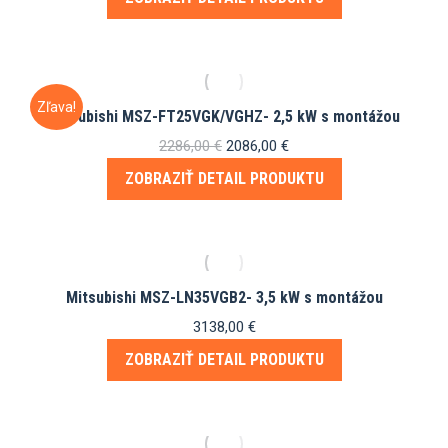
bola:
je:
2500,00 €.
2293,00 €.
Zľava!
Mitsubishi MSZ-FT25VGK/VGHZ- 2,5 kW s montážou
Pôvodná
Aktuálna
2286,00
€
2086,00
€
cena
cena
ZOBRAZIŤ DETAIL PRODUKTU
bola:
je:
2286,00 €.
2086,00 €.
Mitsubishi MSZ-LN35VGB2- 3,5 kW s montážou
3138,00
€
ZOBRAZIŤ DETAIL PRODUKTU