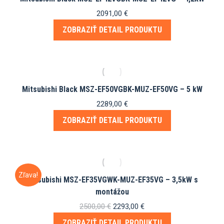
2091,00
€
ZOBRAZIŤ DETAIL PRODUKTU
Mitsubishi Black MSZ-EF50VGBK-MUZ-EF50VG – 5 kW
2289,00
€
ZOBRAZIŤ DETAIL PRODUKTU
Zľava!
Mitsubishi MSZ-EF35VGWK-MUZ-EF35VG – 3,5kW s
montážou
Pôvodná
Aktuálna
2500,00
€
2293,00
€
cena
cena
ZOBRAZIŤ DETAIL PRODUKTU