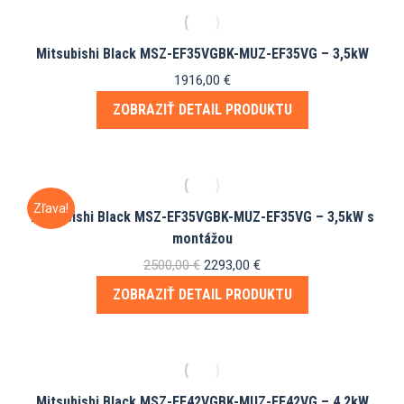
Mitsubishi Black MSZ-EF35VGBK-MUZ-EF35VG – 3,5kW
1916,00
€
ZOBRAZIŤ DETAIL PRODUKTU
Zľava!
Mitsubishi Black MSZ-EF35VGBK-MUZ-EF35VG – 3,5kW s
montážou
Pôvodná
Aktuálna
2500,00
€
2293,00
€
cena
cena
ZOBRAZIŤ DETAIL PRODUKTU
bola:
je:
2500,00 €.
2293,00 €.
Mitsubishi Black MSZ-EF42VGBK-MUZ-EF42VG – 4,2kW