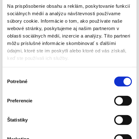
ZOBRAZIŤ DETAIL PRODUKTU
Na prispôsobenie obsahu a reklám, poskytovanie funkcií
sociálnych médií a analýzu návštevnosti používame
súbory cookie. Informácie o tom, ako používate naše
webové stránky, poskytujeme aj našim partnerom v
oblasti sociálnych médií, inzercie a analýzy. Títo partneri
Zľava!
Mitsubishi MSZ-LN50VGB2/HZ- 5 KW s montážou
môžu príslušné informácie skombinovať s ďalšími
Pôvodná
Aktuálna
údajmi, ktoré ste im poskytli alebo ktoré od vás získali,
4200,00
€
3833,00
€
cena
cena
keď ste používali ich služby.
ZOBRAZIŤ DETAIL PRODUKTU
bola:
je:
4200,00 €.
3833,00 €.
Výber
Potrebné
súhlasu
Mitsubishi MSZ-LN50VGV2-E1 – 5,0 kW s montážou
Preferencie
3567,00
€
ZOBRAZIŤ DETAIL PRODUKTU
Štatistiky
Marketing