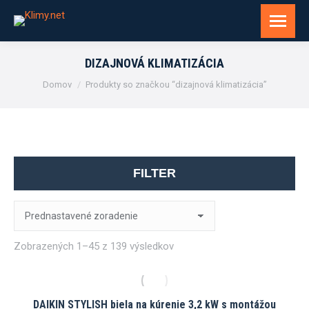
DIZAJNOVÁ KLIMATIZÁCIA
You are here:
Domov
Produkty so značkou “dizajnová klimatizácia”
FILTER
Zobrazených 1–45 z 139 výsledkov
DAIKIN STYLISH biela na kúrenie 3,2 kW s montážou