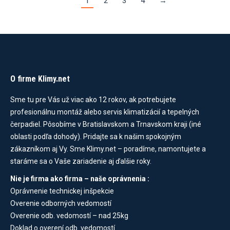
1
2
3
4
→
O firme Klimy.net
Sme tu pre Vás už viac ako 12 rokov, ak potrebujete
profesionálnu montáž alebo servis klimatizácií a tepelných
čerpadiel. Pôsobíme v Bratislavskom a Trnavskom kraji (iné
oblasti podľa dohody). Pridajte sa k našim spokojným
zákazníkom aj Vy. Sme Klimy.net – poradíme, namontujete a
staráme sa o Vaše zariadenie aj ďalšie roky.
Nie je firma ako firma – naše oprávnenia :
Oprávnenie technickej inšpekcie
Overenie odborných vedomostí
Overenie odb. vedomostí – nad 25kg
Doklad o overení odb. vedomostí