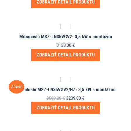
ZOBRAZIŤ DETAIL PRODUKTU
bola:
je:
3509,00 €.
3209,00 €.
Mitsubishi MSZ-LN35VGV2- 3,5 kW s montážou
3138,00
€
ZOBRAZIŤ DETAIL PRODUKTU
Zľava!
Mitsubishi MSZ-LN35VGV2/HZ- 3,5 kW s montážou
Pôvodná
Aktuálna
3509,00
€
3209,00
€
cena
cena
ZOBRAZIŤ DETAIL PRODUKTU
bola:
je:
3509,00 €.
3209,00 €.